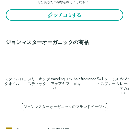
モリエント成分)、クロクスクリサンツス根エキス(保湿成分)

ぜひあなたの感想を教えてください！
*2 コンディショニング成分

クチコミする
*3 
スタイリング
成分
ジョンマスターオーガニックの商品
スタイルロッ
スリーキング
traveling〈ヘ
hair fragrance
S&Lシーミス
A&
クオイル
スティック
アケアギフ
play
トスプレー N
レー
ト〉
アガ
エ)
ジョンマスターオーガニックのブランドページへ