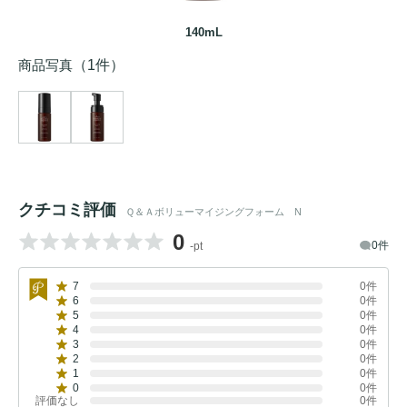
140mL
商品写真
（1件）
クチコミ評価
Ｑ＆Ａボリューマイジングフォーム N
0
0件
-pt
7
0件
6
0件
5
0件
4
0件
3
0件
2
0件
1
0件
0
0件
評価なし
0件