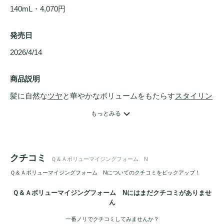
140mL・4,070円
発売日
2026/4/14 
商品説明
髪に自然な
ツヤ
と華やかなボリュームをもたらす
スタイリン
グ
フォーム。

もっとみる
植物由来の保湿・エモリエント成分*1が髪に潤いを与えて、
ツヤ
のある美しい髪に整えます。

さらに、髪にハリとコシを与える加水分解ダイズタンパク*2
クチコミ
Ｑ＆Ａボリューマイジングフォーム N
や、ふんわりした
立体感
を長くキープするアラビアゴム*3を
配合。

Ｑ＆Ａボリューマイジングフォーム Nについてのクチコミをピックアップ！
トップにボリュームを出す、ウェットな質感をつくるなどさ
Ｑ＆Ａボリューマイジングフォーム Nにはまだクチコミがありませ
まざまなスタイルが楽しめます。

ん
*1 キノア種子油(エモリエント成分)、ぺポカボチャ種子油(エ
一番ノリでクチコミしてみませんか？