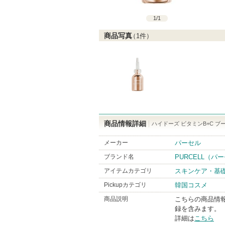
1
/
1
商品写真
（
1
件）
商品情報詳細
ハイドーズ ビタミンB+C ブ
メーカー
パーセル
ブランド名
PURCELL（パ
アイテムカテゴリ
スキンケア・基
Pickupカテゴリ
韓国コスメ
商品説明
こちらの商品情
録を含みます。
詳細は
こちら