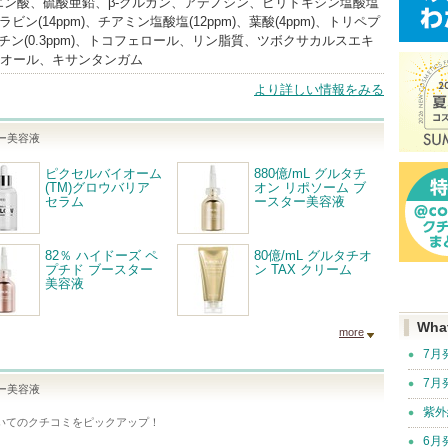
エン酸、硫酸亜鉛、β-グルカン、アデノシン、ピリドキシン塩酸塩
フラビン(14ppm)、チアミン塩酸塩(12ppm)、葉酸(4ppm)、トリペプ
チン(0.3ppm)、トコフェロール、リン脂質、ツボクサカルスエキ
ンジオール、キサンタンガム
より詳しい情報をみる
ター美容液
ピクセルバイオーム
880億/mL グルタチ
(TM)グロウバリア
オン リポソーム ブ
セラム
ースター美容液
82％ ハイドーズ ペ
80億/mL グルタチオ
プチド ブースター
ン TAX クリーム
美容液
Wha
more
7月
7月
ター美容液
紫外
いてのクチコミをピックアップ！
6月