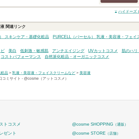
クチコミする
ハイドーズ 
容液
関連リンク
ル） スキンケア・基礎化粧品
PURCELL（パーセル） 乳液・美容液・フェ
キビ
美白
低刺激・敏感肌
アンチエイジング
UVカットコスメ
肌のハリ
コストパフォーマンス
自然派化粧品・オーガニックコスメ
化粧品
>
乳液・美容液・フェイスクリームなど
>
美容液
口コミサイト -
@cosme（アットコスメ）
ストコスメ
@cosme SHOPPING
（通販）
レゼント
@cosme STORE
（店舗）