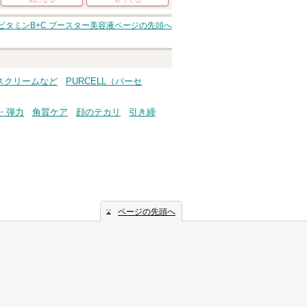
ビタミンB+C ブースター美容液
ページの先頭へ
イスクリームなど
PURCELL（パーセ
・弾力
角質ケア
顔のテカリ
引き締
ページの先頭へ