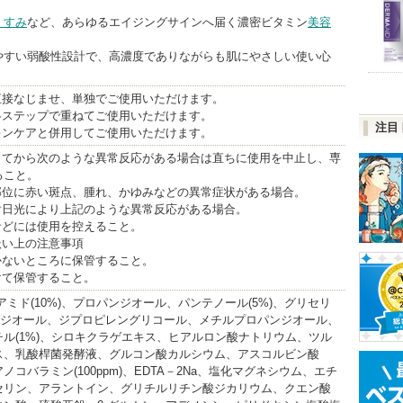
くすみ
など、あらゆるエイジングサインへ届く濃密ビタミン
美容
やすい弱酸性設計で、高濃度でありながらも肌にやさしい使い心
直接なじませ、単独でご使用いただけます。
各ステップで重ねてご使用いただけます。
注目
キンケアと併用してご使用いただけます。
用してから次のような異常反応がある場合は直ちに使用を中止し、専
ること。
用部位に赤い斑点、腫れ、かゆみなどの異常症状がある場合。
射日光により上記のような異常反応がある場合。
などには使用を控えること。
扱い上の注意事項
かないところに保管すること。
けて保管すること。
アミド(10%)、プロパンジオール、パンテノール(5%)、グリセリ
サンジオール、ジプロピレングリコール、メチルプロパンジオール、
ル(1%)、シロキクラゲエキス、ヒアルロン酸ナトリウム、ツル
ス、乳酸桿菌発酵液、グルコン酸カルシウム、アスコルビン酸
、シアノコバラミン(100ppm)、EDTA－2Na、塩化マグネシウム、エチ
セリン、アラントイン、グリチルリチン酸ジカリウム、クエン酸