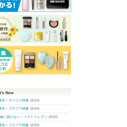
t's New
発売！デパコス特集
(6/24)
発売！プチプラ特集
(6/24)
線に負けない！ベストイレブン
(6/10)
発売！プチプラ特集
(5/28)