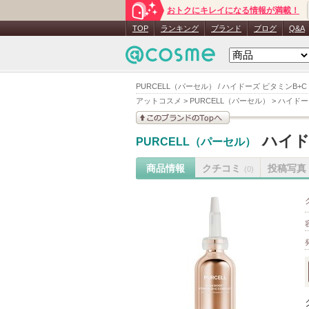
おトクにキレイになる情報が満載！
TOP
ランキング
ブランド
ブログ
Q&A
PURCELL（パーセル） / ハイドーズ ビタミンB
アットコスメ
>
PURCELL（パーセル）
>
ハイドー
このブランドの情報を
ハイド
PURCELL（パーセル）
見る
商品情報
クチコミ
投稿写真
(0)