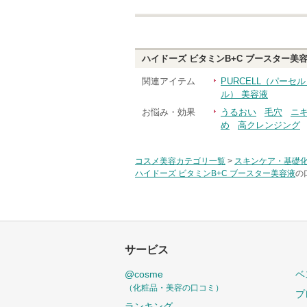
ハイドーズ ビタミンB+C ブースター美
関連アイテム
PURCELL（パーセ
ル） 美容液
お悩み・効果
うるおい
毛穴
ニ
め
高クレンジング
コスメ美容カテゴリ一覧
>
スキンケア・基礎
ハイドーズ ビタミンB+C ブースター美容液
の
サービス
@cosme
ベ
（化粧品・美容の口コミ）
プ
ランキング