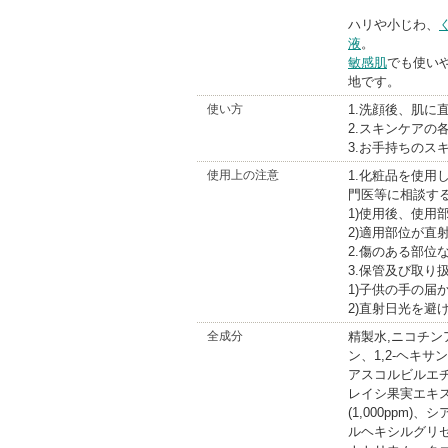
ハリや小じわ、
液
。
敏感肌
でも使い
地です。
使い方
1.洗顔後、肌に
2.スキンケアの
3.お手持ちのス
使用上の注意
1.化粧品を使
門医等に相談す
1)使用後、使
2)適用部位が直
2.傷のある部位
3.保管及び取り
1)子供の手の届
2)直射日光を避
全成分
精製水,ニコチン
ン、1,2-ヘキ
アスコルビルエチ
レイシ果実エキ
(1,000ppm)
ルヘキシルグリ