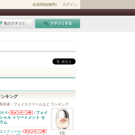
会員登録(無料)
ログイン
私のクチコミ
クチコミする
ランキング
美容液・フェイスクリームなど ランキング
フェイ
SK-II
/
SK-IIからのお
シャル トリートメント セ
知らせがありま
ラム
す
エリクシール
1位