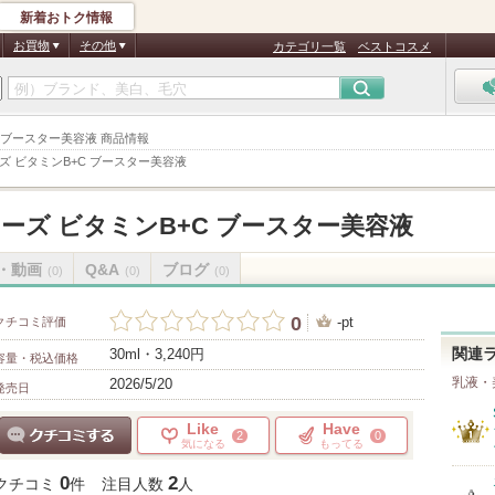
新着おトク情報
お買物
その他
カテゴリ一覧
ベストコスメ
+C ブースター美容液 商品情報
ズ ビタミンB+C ブースター美容液
ーズ ビタミンB+C ブースター美容液
・動画
Q&A
ブログ
(0)
(0)
(0)
0
-pt
クチコミ評価
30ml・3,240円
関連
容量・税込価格
乳液・
2026/5/20
発売日
Like
Have
2
0
気になる
もってる
クチコミする
0
2
クチコミ
件
注目人数
人