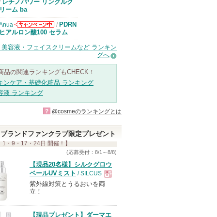
エリクシールか
レチノパワー リンクルク
/
らのお知らせが
リーム ba
あります
PDRN
Anua
/
Anuaからのお
ヒアルロン酸100 セラム
知らせがありま
す
・美容液・フェイスクリームなど ランキン
グへ
商品の関連ランキングもCHECK！
キンケア・基礎化粧品 ランキング
容液 ランキング
?
@cosmeのランキングとは
ブランドファンクラブ限定プレゼント
 1・9・17・24日 開催！】
(応募受付：8/1～8/8)
【現品20名様】シルクグロウ
ベールUVミスト
/ SILCUS
紫外線対策とうるおいを両
現
立！
品
【現品プレゼント】ダーマエ