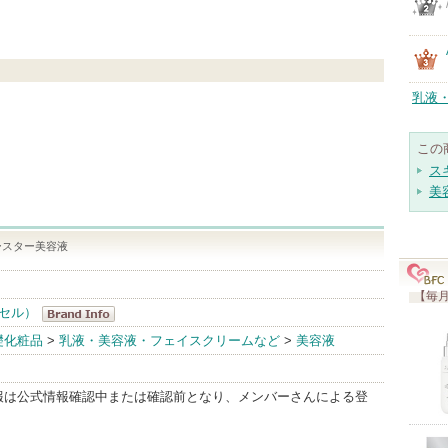
乳液
この
ス
美
ースター美容液
【毎月
ーセル）
PURCELL（パ
礎化粧品
>
乳液・美容液・フェイスクリームなど
>
美容液
ーセル）
BrandInfo
報は公式情報確認中または確認前となり、メンバーさんによる登