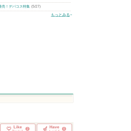
発売！デパコス特集
(5/27)
もっとみる
Like
Have
2
0
気になる
もってる