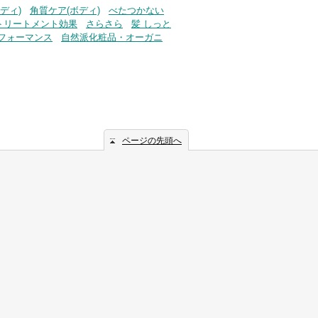
ディ)
角質ケア(ボディ)
べたつかない
トリートメント効果
さらさら
髪 しっと
フォーマンス
自然派化粧品・オーガニ
ページの先頭へ