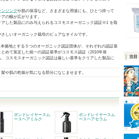
レンジング
や肌の保湿など、さまざまな用途にも。ひとつ持って
ケアの幅が広がります。
リアした製品にのみ与えられるコスモスオーガニック認証※1 を取
やさしいオーガニック栽培のピュアなオイルです。
パを本拠地とする５つのオーガニック認証団体が、それぞれの認証基
とめて策定した統一の認証基準がコスモス認証（2010年発
注目
も、コスモスオーガニック認証は厳しい基準をクリアした製品に
、髪や肌の乾燥が気になる部分になじませます。
ボンドレイヤースム
ボンドレイヤースム
ースヘアミルク
ースヘアセラム