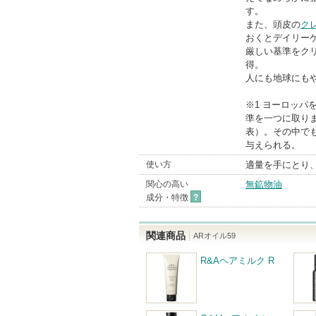
す。
また、頭皮の
ク
おくとデイリー
厳しい基準をク
得。
人にも地球にも
※1 ヨーロッ
準を一つに取りま
表）。その中で
与えられる。
使い方
適量を手にとり
関心の高い
無鉱物油
成分・特徴
?
関連商品
ARオイル59
R&Aヘアミルク R