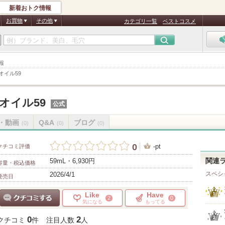
新着おトク情報
お買物
その他
カテゴリ一覧
ベストコスメ
報
オイル59
Rオイル59
公式
・動画
Q&A
ブログ
(0)
(0)
(0)
0
-pt
クチコミ評価
59mL・6,930円
関連
容量・税込価格
スペシ
2026/4/1
発売日
Like
Have
2
0
気になる
もってる
クチコミする
0
2
クチコミ
件
注目人数
人