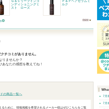
Ｇ＆Ｃリーブインコ
Ｐ＆Ｐヘアセラムミ
ンディショニングミ
ルク
スト ローズ
more
へ
！
だクチコミがありません。
なりませんか？
ひあなたの感想を教えてね！
Wha
ドの商品一覧へ
7月
7月
えるために、情報掲載を希望されるメーカー様はぜひこちらをご覧