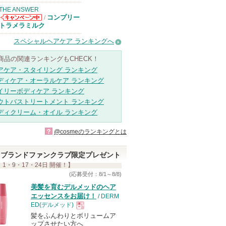
THE ANSWER
コンプリー
/
THE ANSWER
トラメラミルク
からのお知らせ
があります
スペシャルヘアケア ランキングへ
商品の関連ランキングもCHECK！
アケア・スタイリング ランキング
ディケア・オーラルケア ランキング
イリーボディケア ランキング
ウトバストリートメント ランキング
ディクリーム・オイル ランキング
?
@cosmeのランキングとは
ブランドファンクラブ限定プレゼント
 1・9・17・24日 開催！】
(応募受付：8/1～8/8)
美髪を育むデルメッドのヘア
エッセンスをお届け！
/ DERM
ED(デルメッド)
髪をふんわりとボリュームア
現
ップさせたい方へ