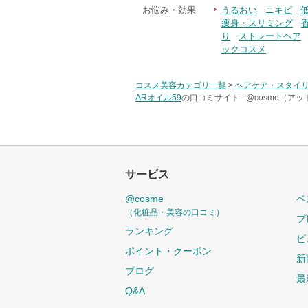
お悩み・効果
うるおい
ニキビ
痩身・スリミング
り
ストレートヘア
ックコスメ
コスメ美容カテゴリ一覧
>
ヘアケア・スタイ
ARオイル59
の口コミサイト -
@cosme（ア
サービス
@cosme
ベ
（化粧品・美容の口コミ）
プ
ランキング
ビ
ポイント・クーポン
新
ブログ
最
Q&A