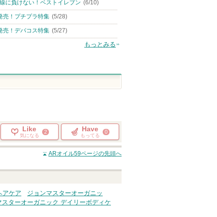
線に負けない！ベストイレブン
(6/10)
発売！プチプラ特集
(5/28)
発売！デパコス特集
(5/27)
もっとみる
Like
Have
2
0
気になる
もってる
ARオイル59
ページの先頭へ
ヘアケア
ジョンマスターオーガニッ
マスターオーガニック デイリーボディケ