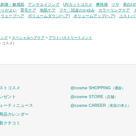
低刺激・敏感肌
アンチエイジング
UVカットコスメ
爽快感
ツヤ
美白(ボ
香りがよい
育毛ケア
地肌ケア
フケ・頭皮のかゆみ
カラーリングケア
ウェーブヘア
ボリュームダウン(ヘア)
ボリュームアップ(ヘア)
コストパ
リング
>
スペシャルヘアケア
>
アウトバストリートメント
ットコスメ）
ストコスメ
@cosme SHOPPING
（通販）
レゼント
@cosme STORE
（店舗）
ューティニュース
@cosme CAREER
（美容の求人）
商品カレンダー
新クチコミ