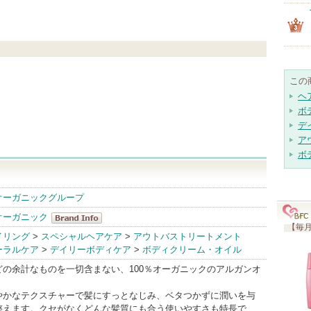
この
ヘ
ボ
デ
ア
ボ
オーガニックグループ
オーガニック
【毎月
ジョンマスタ
イリング
>
スペシャルヘアケア
>
アウトバストリートメント
ーラルケア
>
デイリーボディケア
>
ボディクリーム・オイル
ーオーガニッ
ク BrandInfo
どの余計なものを一切含まない、100％オーガニックのアルガンオ
やかなテクスチャーで髪にすっとなじみ、ベタつかずに潤いを与
整えます。クセがなくどんな髪質にも合う使いやすさも特長で