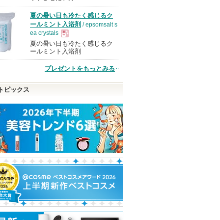
夏の暑い日も冷たく感じるク
品
ールミント入浴剤
/ epsomsalt s
ea crystals
夏の暑い日も冷たく感じるク
現
ールミント入浴剤
プレゼントをもっとみる
品
トピックス