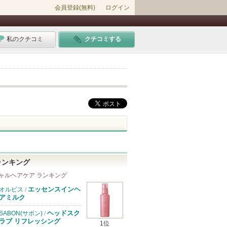
会員登録(無料)
ログイン
私のクチコミ
クチコミする
ランキング
ャルヘアケア ランキング
エッセンスインヘ
オルビス
/
アミルク
ヘッドスク
SABON(サボン)
/
ラブ リフレッシング
1位