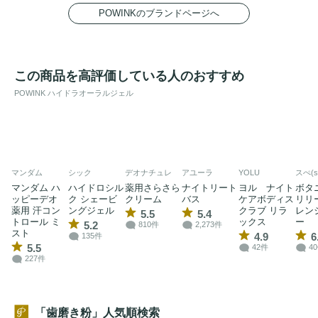
POWINKのブランドページへ
この商品を高評価している人のおすすめ
POWINK ハイドラオーラルジェル
マンダム
シック
デオナチュレ
アユーラ
YOLU
スぺ(so
マンダム ハ
ハイドロシル
薬用さらさら
ナイトリート
ヨル ナイト
ボタ
ッピーデオ
ク シェービ
クリーム
バス
ケアボディス
リリ
薬用 汗コン
ングジェル
クラブ リラ
レン
5.5
5.4
トロール ミ
ックス
ー
5.2
810件
2,273件
スト
4.9
6
135件
5.5
42件
4
227件
「歯磨き粉」人気順検索