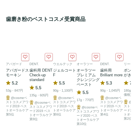
歯磨き粉のベストコスメ受賞商品
アパガード
DENT.
ウエルテック
オーラツー
DENT.
リー
アパガードス
歯科用 DENT
ジェルコート
オーラツー
歯科用
ポン
モーキン
Check-up
F
プレミアム
Brilliant more
がき
standard
クレンジング
5.2
5.5
5.3
7
ペースト
5.5
53g・847円
90g・1,100円
90g・1,045円
180
5.5
価格)
135g・605円
@cosmeベ
@cosmeベ
@cosmeベ
17g・770円
ストコスメアワ
ストコスメアワ
ストコスメアワ
@
@cosmeベ
ード2019 ベス
ード2019 ベス
ード2019 ベス
スト
ストコスメアワ
@cosmeベ
トオーラルケア
トオーラルケア
トオーラルケア
ード2
ード2019 ベス
ストコスメアワ
第5位
第6位
第4位
トオ
トオーラルケア
ード2020 ベス
第2位
第9位
トオーラルケア
第10位