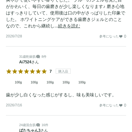
がかわいく、毎日の歯磨きが少し楽しくなります♪ 磨き心地
はすっきりしていて、使用後は口の中がさっぱりした印象で
した。 ホワイトニングケアができる歯磨きジェルとのこと
なので、これから継続し...
続きを読む
2026/7/28
0
参考になった
31歳
乾燥肌
8件
Ai7524
さん
7
購入品
100g
100g
100g
100g
100g
歯が少し白くなった感じがするし、味も美味しいです。
2026/7/16
0
参考になった
24歳
混合肌
16件
ばたちゃん3
さん