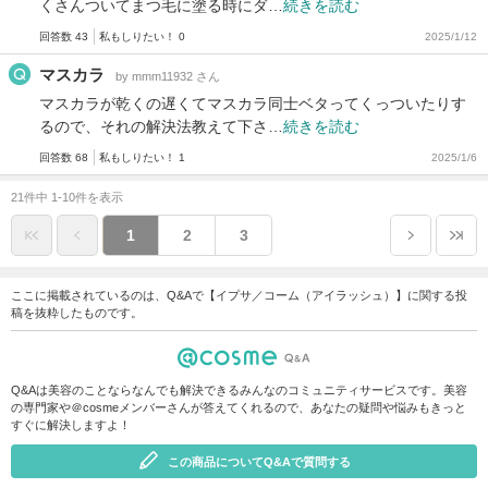
くさんついてまつ毛に塗る時にダ…
続きを読む
回答数 43
私もしりたい！ 0
2025/1/12
マスカラ
by mmm11932 さん
マスカラが乾くの遅くてマスカラ同士ベタってくっついたりす
るので、それの解決法教えて下さ…
続きを読む
回答数 68
私もしりたい！ 1
2025/1/6
21件中 1-10件を表示
1
2
3
ここに掲載されているのは、Q&Aで【イプサ／コーム（アイラッシュ）】に関する投
稿を抜粋したものです。
Q&Aは美容のことならなんでも解決できるみんなのコミュニティサービスです。美容
の専門家や＠cosmeメンバーさんが答えてくれるので、あなたの疑問や悩みもきっと
すぐに解決しますよ！
この商品についてQ&Aで質問する