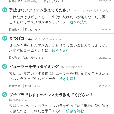
回答数 153
新着回答あり
私もしりたい！ 8
2026/7/25
手放せないアイテム教えてください
by ＊＊ちいちゃん＊＊ さん
これだけはリピしてる、一生使い続けたいや無くなったら困
る！というコスメやスキンケア、メ…
続きを読む
回答数 225
私もしりたい！ 7
2026/5/7
まつげコーム
by くろいシロシ さん
せっかく塗布したマスカラがとれてしまいませんでしょうか。
おすすめコームとともに…
続きを読む
回答数 84
私もしりたい！ 3
2026/2/19
ビューラーを使うタイミング
by モコ1012 さん
皆様は、マスカラする前にビューラーを使いますか？ それとも
マスカラ塗ってからビューラ…
続きを読む
回答数 156
私もしりたい！ 1
2025/12/5
プチプラでおすすめのマスカラ教えてください！
by M8830 さん
今はウォンジョンヨ？のマスカラを使っていて単純に使い飽き
てきたのと、これだと半日くらい…
続きを読む