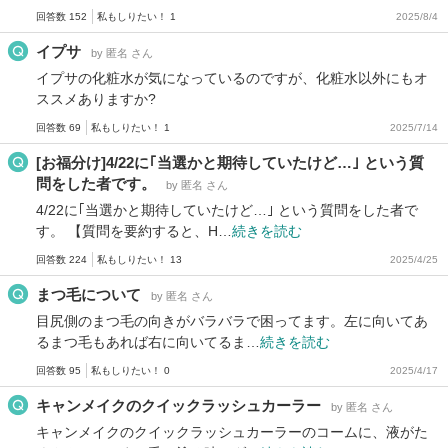
回答数 152
私もしりたい！ 1
2025/8/4
イプサ
by 匿名 さん
イプサの化粧水が気になっているのですが、化粧水以外にもオ
ススメありますか?
回答数 69
私もしりたい！ 1
2025/7/14
[お福分け]4/22に｢当選かと期待していたけど…｣ という質
問をした者です。
by 匿名 さん
4/22に｢当選かと期待していたけど…｣ という質問をした者で
す。 【質問を要約すると、H…
続きを読む
回答数 224
私もしりたい！ 13
2025/4/25
まつ毛について
by 匿名 さん
目尻側のまつ毛の向きがバラバラで困ってます。左に向いてあ
るまつ毛もあれば右に向いてるま…
続きを読む
回答数 95
私もしりたい！ 0
2025/4/17
キャンメイクのクイックラッシュカーラー
by 匿名 さん
キャンメイクのクイックラッシュカーラーのコームに、液がた