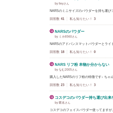
by lley
さん
NARSのミニサイズのパウダーを持ち運
回答数
41
私も知りたい！
3
NARSのパウダー
by ミホ6560
さん
NARSのアドバンスマットパウダーとライ
回答数
18
私も知りたい！
0
NARS リフ粉 本物か分からない
by なむ2005
さん
購入したNARSのリフ粉の特徴です↓ ち
回答数
23
私も知りたい！
3
コスデコのパウダー持ち運び出来
by 匿名
さん
コスデコのフェイスパウダー使ってますが