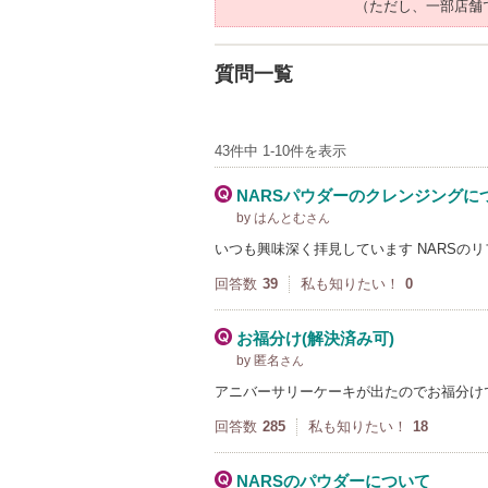
（ただし、一部店舗
質問一覧
43件中 1-10件を表示
NARSパウダーのクレンジングに
by はんとむ
さん
いつも興味深く拝見しています NARSの
回答数
39
私も知りたい！
0
お福分け(解決済み可)
by 匿名
さん
アニバーサリーケーキが出たのでお福分け
回答数
285
私も知りたい！
18
NARSのパウダーについて