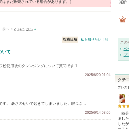
ではまだ販売されている場合があります。）
前へ
1
2
3
4
5
次へ
投稿日順
私も知りたい！順
この
ベ
ついて
プ
リフ粉使用後のクレンジングについて質問です 1…
2025/6/20 01:04
クチ
プレス
です。 暑さのせいで起きてしまいました。暇つぶ…
2025/6/14 03:05
随分
ました
したが
ースも