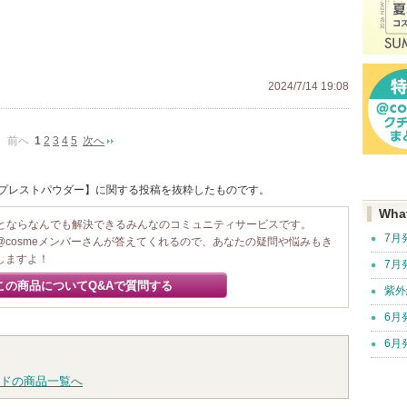
2024/7/14 19:08
前へ
1
2
3
4
5
次へ
 / プレストパウダー】に関する投稿を抜粋したものです。
Wha
ことならなんでも解決できるみんなのコミュニティサービスです。
7月
@cosmeメンバーさんが答えてくれるので、あなたの疑問や悩みもき
しますよ！
7月
この商品についてQ&Aで質問する
紫外
6月
6月
ドの商品一覧へ