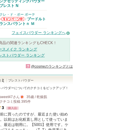
ングセッティングパウダー
プレスト N
クレ・ド・ポー ボーテ
プードルト
/
クレ・ド・ポー
ランスパラントｎ Ｍ
ボーテからのお
知らせがありま
フェイスパウダー ランキングへ
す
商品の関連ランキングもCHECK！
ースメイク ランキング
レストパウダー ランキング
?
@cosmeのランキングとは
コミ
プレストパウダー
トパウダー
についてのクチコミをピックアップ！
sweet47
さん
35歳 / 乾燥肌
クチコミ投稿
395
件
50
3
購入品
人
前に買ったのですが、最近また使い始め
以
。以前はお化粧直し用として使っていま
上
、最近は朝用に。【5001】使用です。ケ
の
パフもちゃっちぃ。（T_T）外資系にあ