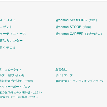
ストコスメ
@cosme SHOPPING
（通販）
レゼント
@cosme STORE
（店舗）
ューティニュース
@cosme CAREER
（美容の求人）
商品カレンダー
新クチコミ
責・コピーライト
運営会社
ルプ・お問い合わせ
サイトマップ
用規約違反に関するご連絡
@cosmeクチコミランキングについて
スタマーサポートブログ
在のお気持ちをお聞かせください
満足度アンケートにご協力ください）