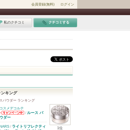
会員登録(無料)
ログイン
私のクチコミ
クチコミする
ランキング
スパウダー ランキング
コスメデコルテ
ルース パ
/
コスメデコルテ
ウダー
からのお知らせ
があります
ライトリフレクティ
NARS
/
1位