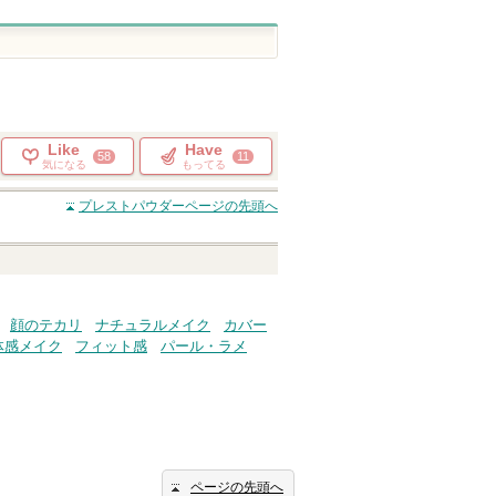
Like
Have
58
11
気になる
もってる
プレストパウダー
ページの先頭へ
顔のテカリ
ナチュラルメイク
カバー
体感メイク
フィット感
パール・ラメ
ページの先頭へ