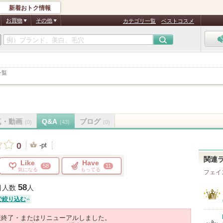
新着おトク情報
お買物
その他
カテゴリ一覧
ベストコスメ
一覧
真・動画
Q&A
ブログ
(0)
(43)
(0)
0
-pt
関連
Like
Have
58
11
気になる
もってる
フェイ
58
目人数
人
で絞り込む
産終了・またはリニューアルしました。