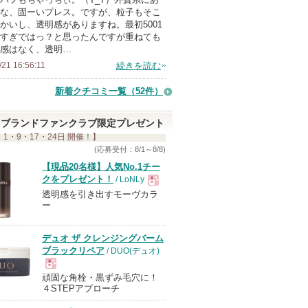
な、固ーいプレス。ですが、粒子もそこ
メ
かいし、透明感がありますね。最初5001
ン
すぎではっ？と思ったんですが重ねても
バ
感はなく、透明…
ー
/21 16:56:11
続きを読む
に
新着クチコミ一覧
（52件）
お
気
ブランドファンクラブ限定プレゼント
に
 1・9・17・24日 開催！】
入
(応募受付：8/1～8/8)
り
【現品20名様】人気No.1チー
クをプレゼント！
/ LoNLy
登
透明感を引き出すモーヴカラ
現
録
ー
さ
れ
品
デュオ ザ クレンジングバーム
て
ブラックリペア
/ DUO(デュオ)
い
頑固な角栓・黒ずみ毛穴に！
現
ま
４STEPアプローチ
す