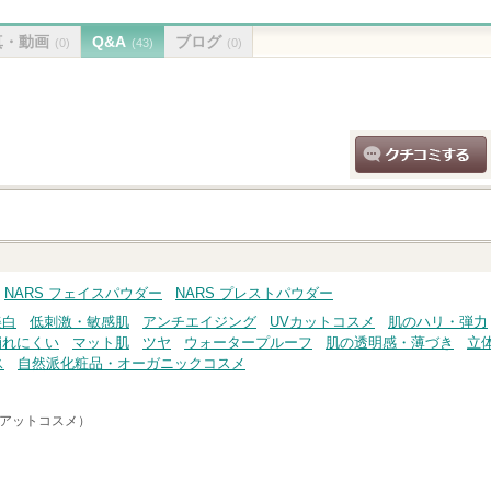
真・動画
Q&A
ブログ
(0)
(43)
(0)
クチコミする
NARS フェイスパウダー
NARS プレストパウダー
美白
低刺激・敏感肌
アンチエイジング
UVカットコスメ
肌のハリ・弾力
崩れにくい
マット肌
ツヤ
ウォータープルーフ
肌の透明感・薄づき
立
ス
自然派化粧品・オーガニックコスメ
e（アットコスメ）