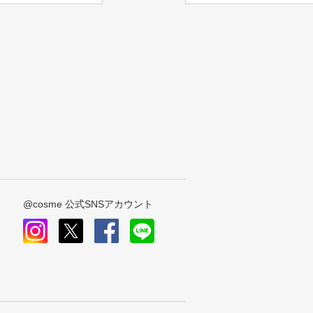
@cosme 公式SNSアカウント
instagram
x
facebook
line