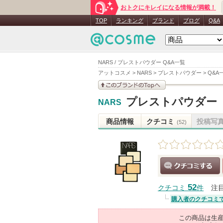
おトクにキレイになる情報が満載！
TOP
ランキング
ブランド
ブログ
Q&A
NARS / プレストパウダー Q&A一覧
アットコスメ
>
NARS
>
プレストパウダー
>
Q&A
このブランドの情報を
プレストパウダー
NARS
見る
商品情報
クチコミ
投稿写
(52)
クチコミする
52
クチコミ
件
注
購入者のクチコミ
この商品は生