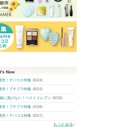
t's New
発売！デパコス特集
(6/24)
発売！プチプラ特集
(6/24)
線に負けない！ベストイレブン
(6/10)
発売！プチプラ特集
(5/28)
発売！デパコス特集
(5/27)
もっとみる