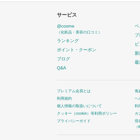
サービス
@cosme
ベ
（化粧品・美容の口コミ）
プ
ランキング
ビ
ポイント・クーポン
新
ブログ
最
Q&A
プレミアム会員とは
免
利用規約
ヘ
個人情報の取扱いについて
利
クッキー（cookie）等利用ポリシー
カ
プライバシーガイド
現
（