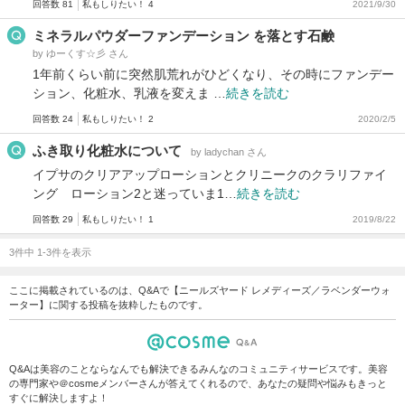
回答数 81
私もしりたい！ 4
2021/9/30
ミネラルパウダーファンデーション を落とす石鹸
by ゆーくす☆彡 さん
1年前くらい前に突然肌荒れがひどくなり、その時にファンデー
ション、化粧水、乳液を変えま …
続きを読む
回答数 24
私もしりたい！ 2
2020/2/5
ふき取り化粧水について
by ladychan さん
イプサのクリアアップローションとクリニークのクラリファイ
ング ローション2と迷っていま1…
続きを読む
回答数 29
私もしりたい！ 1
2019/8/22
3件中 1-3件を表示
ここに掲載されているのは、Q&Aで【ニールズヤード レメディーズ／ラベンダーウォ
ーター】に関する投稿を抜粋したものです。
Q&Aは美容のことならなんでも解決できるみんなのコミュニティサービスです。美容
の専門家や＠cosmeメンバーさんが答えてくれるので、あなたの疑問や悩みもきっと
すぐに解決しますよ！