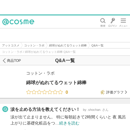
@cosme
アットコスメ
コットン・ラボ
綿球がぬれてるウェット綿棒
Q&A一覧
コットン・ラボ / 綿球がぬれてるウェット綿棒 Q&A一覧
Q&A一覧
商品TOP
コットン・ラボ
綿球がぬれてるウェット綿棒
0
評価グラフ
涙を止める方法を教えてください！
by .shochan. さん
涙が出て止まりません。 特に毎朝起きて2時間くらいと 夜 風呂
上がりに基礎化粧品をつ…
続きを読む