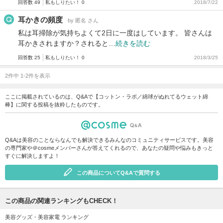
回答数 49
私もしりたい！ 0
2018/7/22
耳かきの頻度
by 匿名 さん
私は耳掃除が気持ちよくて2日に一度はしています。 皆さんは
耳かきされますか？されると…
続きを読む
回答数 25
私もしりたい！ 0
2018/3/25
2件中 1-2件を表示
ここに掲載されているのは、Q&Aで【コットン・ラボ／綿球がぬれてるウェット綿
棒】に関する投稿を抜粋したものです。
Q&Aは美容のことならなんでも解決できるみんなのコミュニティサービスです。美容
の専門家や＠cosmeメンバーさんが答えてくれるので、あなたの疑問や悩みもきっと
すぐに解決しますよ！
この商品についてQ&Aで質問する
この商品の関連ランキングもCHECK！
美容グッズ・美容家電 ランキング