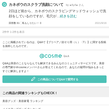
カネボウのスクラブ洗顔について
by ●AyA● さん
2日ほど前から、カネボウのスクラビングマッドウォッシュで洗
顔をしているのですが、毛穴が…
続きを読む
回答数 61
私もしりたい！ 0
2021/9/16
2件中 1-2件を表示
ここに掲載されているのは、Q&Aで【プリペア／顔そり用（Ｌ）〈T）】に関する投稿
を抜粋したものです。
Q&Aは美容のことならなんでも解決できるみんなのコミュニティサービスです。美容
の専門家や＠cosmeメンバーさんが答えてくれるので、あなたの疑問や悩みもきっと
すぐに解決しますよ！
この商品についてQ&Aで質問する
この商品の関連ランキングもCHECK！
美容グッズ・美容家電 ランキング
メイクアップグッズ ランキング