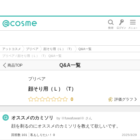
@cosme
アットコスメ
プリペア
顔そり用（Ｌ）〈T）
Q&A一覧
プリペア / 顔そり用（Ｌ）〈T） Q&A一覧
Q&A一覧
商品TOP
プリペア
顔そり用（Ｌ）〈T）
0
評価グラフ
オススメのカミソリ
by ※fuwafuwari※ さん
顔を剃るのにオススメのカミソリを教えて欲しいです。
回答数 101
私もしりたい！ 0
2025/3/29