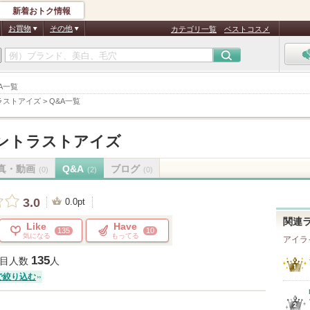
新着おトク情報
お買物
その他
カテゴリ一覧
ベストコスメ
A一覧
ラストアイズ
>
Q&A一覧
ントラストアイズ
真・動画
Q&A
ブログ
(0)
(2)
(0)
3.0
0.0pt
関連
Like
Have
135
10
気になる
もってる
アイラ
135
目人数
人
で絞り込む