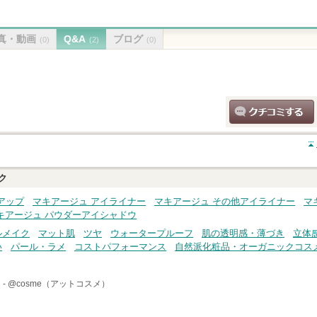
真・動画
Q&A
ブログ
(0)
(2)
(0)
クチコミする
ク
アップ
マキアージュ アイライナー
マキアージュ その他アイライナー
マ
キアージュ パウダーアイシャドウ
ルメイク
マット肌
ツヤ
ウォータープルーフ
肌の透明感・薄づき
立体
い
パール・ラメ
コストパフォーマンス
自然派化粧品・オーガニックコス
 -
@cosme（アットコスメ）