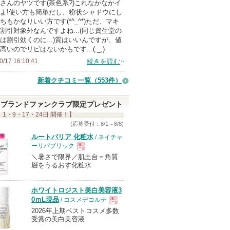
さんのヤツです(茶色系?)これなかなかイ
よ!使い方も簡単だし、粉状シャドウにし
ちもかなりいい方です(*^_^*)ただ、マキ
割引対象外なんですよね...(同じ資生堂の
は割引効くのに...)質はいいんですが、値
高いのでリピはないかもです...(:_;)
0/17 16:10:41
続きを読む
新着クチコミ一覧
（553件）
ブランドファンクラブ限定プレゼント
 1・9・17・24日 開催！】
(応募受付：8/1～8/8)
ルートバリア 化粧水
/ ネイチャ
ーリパブリック
＼暑さで限界／肌土台＝角質
現
層をうるおす化粧水
品
ホワイトロジスト美白美容液3
0ｍL現品
/ コスメデコルテ
2026年上期ベストコスメ多数
現
受賞の美白美容液