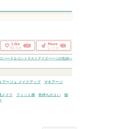
Like
Have
135
10
気になる
もってる
スパークルコントラストアイズ
ページの先頭へ
キアージュ メイクアップ
マキアージ
感メイク
フィット感
色持ちがよい
描
メ