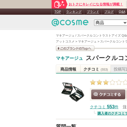
おトクにキレイになる情報が満載！
TOP
ランキング
ブランド
ブログ
Q&A
マキアージュ / スパークルコントラストアイズ Q&
アットコスメ
>
マキアージュ
>
スパークルコント
このブランドの情報を
スパークルコ
マキアージュ
見る
商品情報
クチコミ
投稿写
(553)
クチコミする
553
クチコミ
件
注
購入者のクチコミ
質問一覧