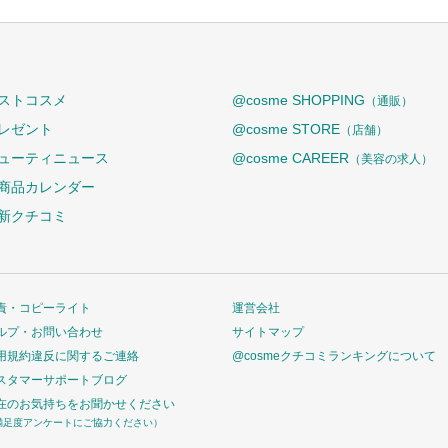
ストコスメ
@cosme SHOPPING
（通販）
レゼント
@cosme STORE
（店舗）
ューティニュース
@cosme CAREER
（美容の求人）
商品カレンダー
新クチコミ
責・コピーライト
運営会社
ルプ・お問い合わせ
サイトマップ
用規約違反に関するご連絡
@cosmeクチコミランキングについて
スタマーサポートブログ
在のお気持ちをお聞かせください
満足度アンケートにご協力ください）