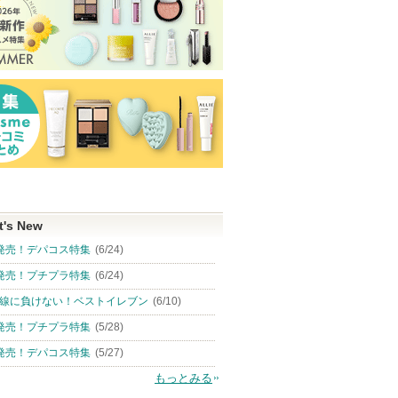
t's New
発売！デパコス特集
(6/24)
発売！プチプラ特集
(6/24)
線に負けない！ベストイレブン
(6/10)
発売！プチプラ特集
(5/28)
発売！デパコス特集
(5/27)
もっとみる