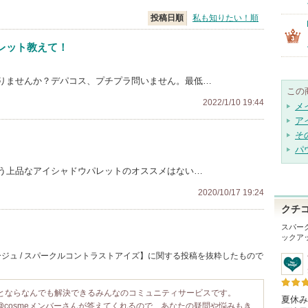
投稿日順
私も知りたい！順
レット教えて！
りませんか？デパコス、プチプラ問いません。最低…
この
2022/1/10 19:44
メ
ア
そ
パ
う上品なアイシャドウパレットのオススメはない…
2020/10/17 19:24
クチ
スパー
ックア
ジュ / スパークルコントラストアイズ】に関する投稿を抜粋したもので
ことならなんでも解決できるみんなのコミュニティサービスです。
夏休み
@cosmeメンバーさんが答えてくれるので、あなたの疑問や悩みもき