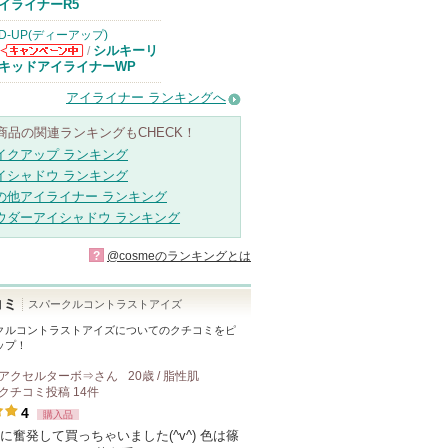
イライナーR5
D-UP(ディーアップ)
シルキーリ
/
D-UP(ディーア
キッドアイライナーWP
ップ)からのお
知らせがありま
アイライナー ランキングへ
す
商品の関連ランキングもCHECK！
イクアップ ランキング
イシャドウ ランキング
の他アイライナー ランキング
ウダーアイシャドウ ランキング
?
@cosmeのランキングとは
コミ
スパークルコントラストアイズ
クルコントラストアイズ
についてのクチコミをピ
ップ！
アクセルターボ⇒
さん
20歳 / 脂性肌
クチコミ投稿
14
件
4
購入品
に奮発して買っちゃいました(^v^) 色は篠