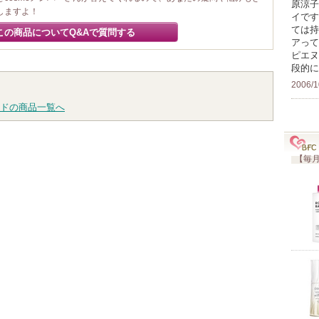
原涼子
しますよ！
イです
ては持
この商品についてQ&Aで質問する
アって
ピエヌ
段的に
2006/1
ドの商品一覧へ
【毎月