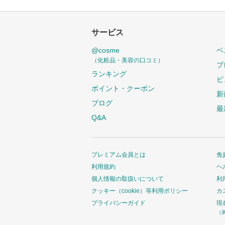
サービス
@cosme
ベ
（化粧品・美容の口コミ）
プ
ランキング
ビ
ポイント・クーポン
新
ブログ
最
Q&A
プレミアム会員とは
免
利用規約
ヘ
個人情報の取扱いについて
利
クッキー（cookie）等利用ポリシー
カ
プライバシーガイド
現
（