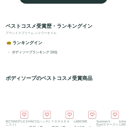
＜使うほど、夢中に。感覚すべてでマルチに堪能＞

・アーモンドオイル(*)をはじめとした自然由来の美容オイル
ベストコスメ受賞歴・ランキングイン
で、肌を
トリートメント
しながら洗浄。

アマンドスブリーム シャワーオイル
・濡れた肌の上でオイルからミルク状に。オイルマッサージ
のような洗い心地。

ランキングイン
・肌をやわらかく整えるオレイン酸が豊富なアーモンドオイ
ボディソープランキング 10位
ル(*)。まるで保湿したようななめらか肌に。

・香ばしいアーモンドを引き立てるバニラとベルガモット
に、アンバーの余韻を感じる香り。

ボディソープのベストコスメ受賞商品
(*)アーモンド油（スキンコンディショニング成分）
BOTANIST(ボタ
HACCI(ハッチ)
ＹＯＨＡＤＡ
LABIOME
Summer's
iroha
ニスト)
Eve(サマーズイ
CAR