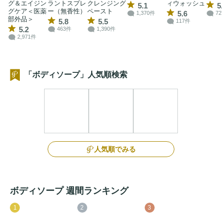
グ＆エイジン
ラントスプレ
クレンジング
ィウォッシュ
5.1
5
グケア＜医薬
ー（無香性）
ペースト
5.6
1,370件
7
部外品＞
5.8
5.5
117件
5.2
463件
1,390件
2,971件
「ボディソープ」人気順検索
人気順でみる
ボディソープ 週間ランキング
1
2
3