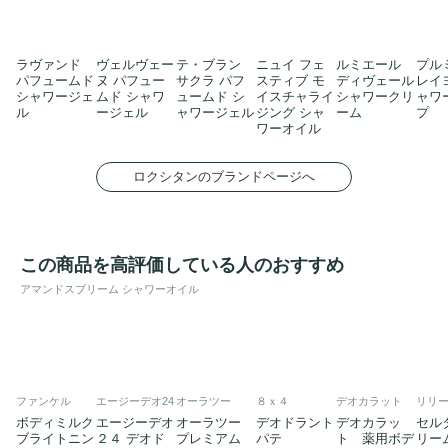
ラヴァンド
ヴェルヴェー
テ・ブラン
ニュイ フェ
ルミエール
プル
パフュームド
ヌ パフュー
サクラ パフ
スティブ モ
ディヴェール
レイ
シャワージェ
ムド シャワ
ュームド シ
イスチャライ
シャワークリ
ャワ
ル
ージェル
ャワージェル
ジング シャ
ーム
プ
ワーオイル
ロクシタンのブランドページへ
この商品を高評価している人のおすすめ
アマンドスブリーム シャワーオイル
ファンケル
エージーデオ24
オーラツー
８ｘ４
デオカラット
リリ
ボディミルク
エージーデオ
オーラツー
デオドラント
デオカラッ
セル
ブライトニン
２４ デオド
プレミアム
パテ
ト 薬用ボデ
リー