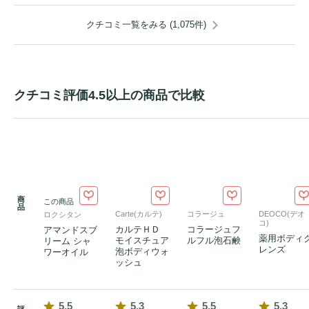
クチコミ一覧をみる (1,075件)
クチコミ評価4.5以上の商品で比較
商
この商品
品
Carte(カルテ)
コラージュ
DEOCO(デオ
ロクシタン
コ)
カルテＨＤ
コラージュフ
アマンドスブ
薬用ボディ
モイスチュア
ルフル泡石鹸
リーム シャ
レンズ
泡ボディウォ
ワーオイル
ッシュ
5.5
5.3
5.5
5.3
評