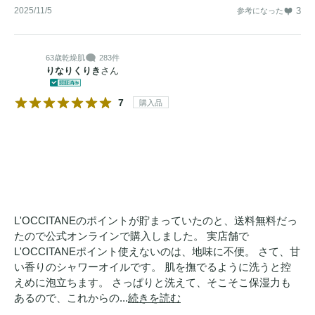
2025/11/5
3
参考になった
63歳
乾燥肌
283件
りなりくりき
さん
7
購入品
L'OCCITANEのポイントが貯まっていたのと、送料無料だっ
たので公式オンラインで購入しました。 実店舗で
L'OCCITANEポイント使えないのは、地味に不便。 さて、甘
い香りのシャワーオイルです。 肌を撫でるように洗うと控
えめに泡立ちます。 さっぱりと洗えて、そこそこ保湿力も
あるので、これからの...
続きを読む