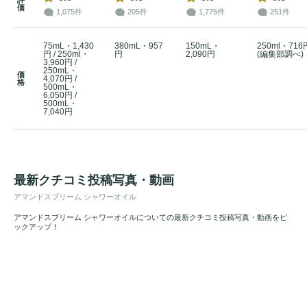
価
1,075件
205件
1,775件
251件
75mL・1,430
380mL・957
150mL・
250ml・716
円 / 250ml・
円
2,090円
(編集部調べ)
3,960円 /
250mL・
価
4,070円 /
格
500mL・
6,050円 /
500mL・
7,040円
最新クチコミ投稿写真・動画
アマンドスブリーム シャワーオイル
アマンドスブリーム シャワーオイルについての最新クチコミ投稿写真・動画をピ
ックアップ！