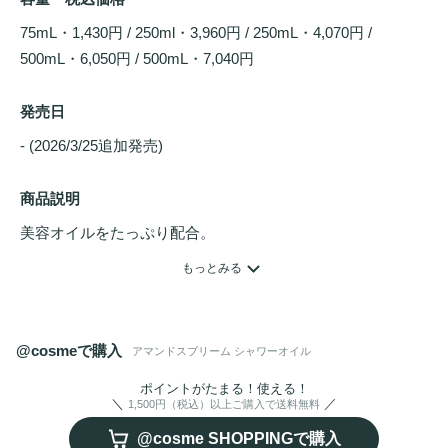
75mL・1,430円 / 250ml・3,960円 / 250mL・4,070円 / 
500mL・6,050円 / 500mL・7,040円
発売日
- (2026/3/25追加発売) 
商品説明
美容オイルをたっぷり配合。

五感を満たす洗い心地で、香り纏うしっとり肌へ。

もっとみる
メゾン50周年、世界的ベストセラーがリニューアル。

「アマンドスブリーム」誕生。

@cosmeで購入
アマンドスブリーム シャワーオイル
濃密なオイルで肌を
トリートメント
しながら洗う、泡立てな
ポイントがたまる！使える！
1,500円（税込）以上ご購入で送料無料
@cosme SHOPPINGで購入
うるおい
と香りに包まれて、五感を満たすバスタイムを。
