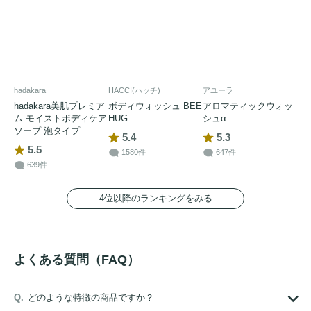
hadakara
HACCI(ハッチ)
アユーラ
hadakara美肌プレミア
ボディウォッシュ BEE
アロマティックウォッ
ム モイストボディケア
HUG
シュα
ソープ 泡タイプ
5.4
5.3
5.5
1580件
647件
639件
4位以降のランキングをみる
よくある質問（FAQ）
どのような特徴の商品ですか？