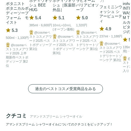
ボディウォッ
ボディウォッ
ラビオーム
ブ)
ボタニスト
iroha
シュ BEE
シュ［医薬部
バリアビオソ
フェミニンウ
ボタニカルボ
INT
HUG
外品］
ープ
ォッシュ シ
ディーソープ
WA
アービューテ
5.4
5.1
5.0
フォーム モ
M 
ィ
イスト
ルガ
385ml・6,600円
10ｍL+10ｍL
1,320円
ビタ
4.9
(オープン価格)
5.3
ジの
@cosmeベ
@cosmeベ
237ml・1,188円
ストコスメアワ
@cosmeベ
ストコスメアワ
500ml・1,100円
5
ード2025 ベス
ストコスメアワ
ード2025 ベス
@cosmeベ
トボディソープ
ード2025 ベス
トデリケートゾ
@cosmeベ
135
ストコスメアワ
第1位
トボディソープ
ーンケア 第1位
ストコスメアワ
用)・
ード2025 ベス
第3位
ード2026 上半
トデリケートゾ
期新作ベストボ
@
ーンケア 第2位
ディソープ 第2
スト
位
ード2
入り
過去のベストコスメ受賞商品をみる
クチコミ
アマンドスブリーム シャワーオイル
アマンドスブリーム シャワーオイルについてのクチコミをピックアップ！