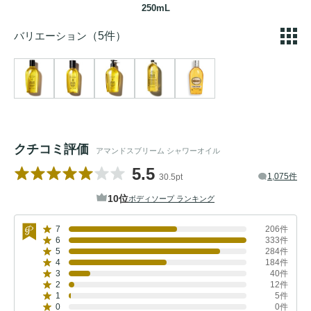
250mL
バリエーション
（5件）
クチコミ評価
アマンドスブリーム シャワーオイル
5.5
1,075件
30.5pt
10位
ボディソープ ランキング
7
206件
6
333件
5
284件
4
184件
3
40件
2
12件
1
5件
0
0件