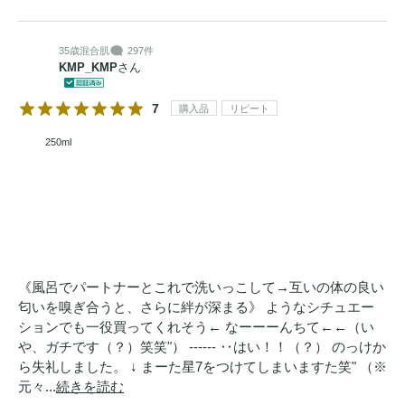
35歳
混合肌
297件
KMP_KMP
さん
7
購入品
リピート
250ml
《風呂でパートナーとこれで洗いっこして→互いの体の良い
匂いを嗅ぎ合うと、さらに絆が深まる》 ようなシチュエー
ションでも一役買ってくれそう← なーーーんちて←←（い
や、ガチです（？）笑笑"） ------ ‥はい！！（？） のっけか
ら失礼しました。 ↓ まーた星7をつけてしまいますた笑" （※
元々...
続きを読む