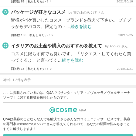
回答数 83
私もしりたい！ 4
2021/10/16
パッケージが好きなコスメ
by 雲の上のあくび さん
皆様がパケ買いしたコスメ・ブランドを教えて下さい。 プチプ
ラからデパコス、限定もの・…
続きを読む
回答数 130
私もしりたい！ 2
2021/2/25
イタリアのお土産や購入のおすすめを教えて
by And-72 さん
コスメに限らず何でも良いです。 「リクエストしてくれたら買
ってくるよ」と言ってく…
続きを読む
回答数 16
私もしりたい！ 0
2018/11/21
3件中 1-3件を表示
ここに掲載されているのは、Q&Aで【サンタ・マリア・ノヴェッラ／ヴェルティーナ
ソープ】に関する投稿を抜粋したものです。
Q&Aは美容のことならなんでも解決できるみんなのコミュニティサービスです。美容
の専門家や＠cosmeメンバーさんが答えてくれるので、あなたの疑問や悩みもきっと
すぐに解決しますよ！