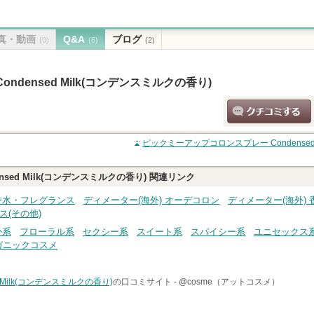
真・動画
Q&A
ブログ
(0)
(6)
(2)
densed Milk(コンデンスミルクの香り)
クチコミする
ピックミーアップコロンスプレー Condensed
ed Milk(コンデンスミルクの香り)
関連リンク
 香水・フレグランス
ディメーター(海外) オーデコロン
ディメーター(海外)
ス(その他)
か系
フローラル系
セクシー系
スイート系
スパイシー系
ユニセックス
ガニックコスメ
Milk(コンデンスミルクの香り)
の口コミサイト -
@cosme（アットコスメ）