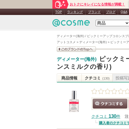
おトクにキレイになる情報が満載！
TOP
ランキング
ブランド
ブログ
Q&A
ディメーター(海外) / ピックミーアップコロンスプレー 
アットコスメ
>
ディメーター(海外)
>
ピックミーアッ
このブランドの情報を
ピックミー
ディメーター(海外)
見る
ンスミルクの香り)
商品情報
クチコミ
投稿写
(130)
クチコミする
130
クチコミ
件
注
購入者のクチコミ