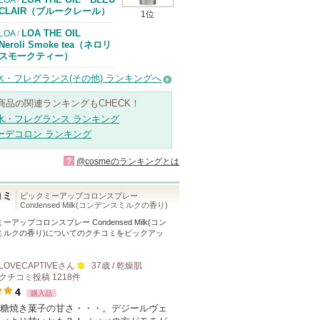
LOA
/
CLAIR（ブルークレール）
1位
LOA THE OIL
LOA
/
Neroli Smoke tea（ネロリ
スモークティー）
水・フレグランス(その他) ランキングへ
商品の関連ランキングもCHECK！
水・フレグランス ランキング
ーデコロン ランキング
?
@cosmeのランキングとは
コミ
ピックミーアップコロンスプレー
Condensed Milk(コンデンスミルクの香り)
ーアップコロンスプレー Condensed Milk(コン
ミルクの香り)
についてのクチコミをピックアッ
LOVECAPTIVE
さん
37歳 / 乾燥肌
クチコミ投稿
1218
件
100
4
購入品
人
糖焼き菓子の甘さ・・・。デジールヴェ
以