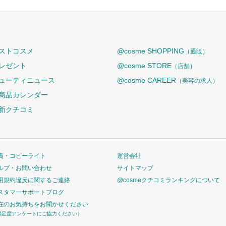
ストコスメ
@cosme SHOPPING
（通販）
レゼント
@cosme STORE
（店舗）
ューティニュース
@cosme CAREER
（美容の求人）
商品カレンダー
新クチコミ
責・コピーライト
運営会社
ルプ・お問い合わせ
サイトマップ
用規約違反に関するご連絡
@cosmeクチコミランキングについて
スタマーサポートブログ
在のお気持ちをお聞かせください
満足度アンケートにご協力ください）