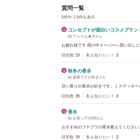
質問一覧
6件中 1-6件を表示
コンセプトが面白いコスメブラン
by てらりん★彡
さん
お疲れ様です 雨の中スーパーへ買い出し
回答数
33
私も知りたい！
2
秋冬の香水
by 抹茶ラテが好き
さん
甘い香りの香水が好きです。ミスディオー
回答数
35
私も知りたい！
2
香水
by お茶っ子1560
さん
おすすめのプチプラの香水教えてください
回答数
35
私も知りたい！
2