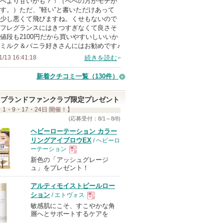
べより甘いかも？！（べべの方がモチが
上
す。）ただ、”軽い”と書いただけあって
の
少し悪くて飛びますね。くせもないので
フレグランスにはきつすぎなくて良さそ
メ
値段も2100円だから買いやすいしいいか
ン
ミルク＆バニラ好きさんにはお勧めです♪
バ
1/13 16:41:18
続きを読む
ー
新着クチコミ一覧
（130件）
に
お
ブランドファンクラブ限定プレゼント
気
 1・9・17・24日 開催！】
に
(応募受付：8/1～8/8)
入
ヘビーローテーション カラー
り
リングアイブロウEX
/ ヘビーロ
ーテーション
登
新色の「アッシュグレージ
現
録
ュ」をプレゼント！
さ
アルティモイストピールロー
れ
品
ション
/ エトヴォス
て
敏感肌にこそ、すこやかな角
現
い
層へとサポートするケアを
ま