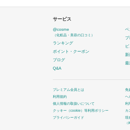
サービス
@cosme
ベ
（化粧品・美容の口コミ）
プ
ランキング
ビ
ポイント・クーポン
新
ブログ
最
Q&A
プレミアム会員とは
免
利用規約
ヘ
個人情報の取扱いについて
利
クッキー（cookie）等利用ポリシー
カ
プライバシーガイド
現
（