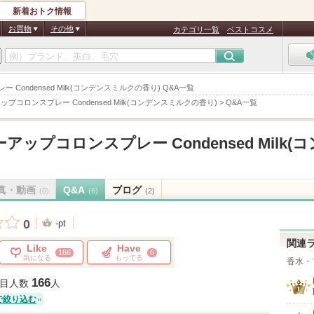
新着おトク情報
お買物
その他
カテゴリ一覧
ベストコスメ
Condensed Milk(コンデンスミルクの香り) Q&A一覧
プコロンスプレー Condensed Milk(コンデンスミルクの香り)
>
Q&A一覧
アップコロンスプレー Condensed Milk(
真・動画
Q&A
ブログ
(0)
(6)
(2)
0
-pt
関連
Like
Have
166
6
気になる
もってる
香水・
166
目人数
人
で絞り込む