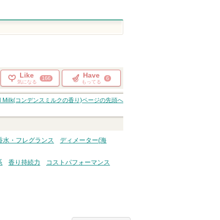
Like
Have
166
6
気になる
もってる
 Milk(コンデンスミルクの香り)
ページの先頭へ
 香水・フレグランス
ディメーター(海
系
香り持続力
コストパフォーマンス