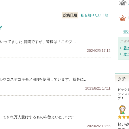
投稿日順
私も知りたい！順
ド
香
にいってました 質問ですが、皆様は「このブ…
この
香
2024/2/5 17:12
オ
クチ
ルやコスデコキモノRINを使用しています。秋冬に…
2023/8/21 17:11
ピックミ
デンス
プ！
。できれ万人受けするものを教えいたいです
軽い砂
2023/2/2 18:55