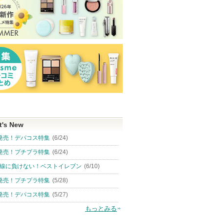
t's New
発売！デパコス特集
(6/24)
発売！プチプラ特集
(6/24)
線に負けない！ベストイレブン
(6/10)
発売！プチプラ特集
(5/28)
発売！デパコス特集
(5/27)
もっとみる