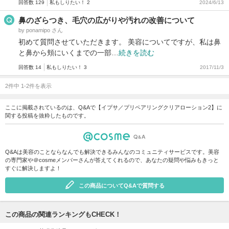
回答数 129
私もしりたい！ 2
2024/6/13
鼻のざらつき、毛穴の広がりや汚れの改善について
by ponamipo さん
初めて質問させていただきます。 美容についてですが、私は鼻
と鼻から頬にいくまでの一部…
続きを読む
回答数 14
私もしりたい！ 3
2017/11/3
2件中 1-2件を表示
ここに掲載されているのは、Q&Aで【イプサ／プリペアリングクリアローション2】に
関する投稿を抜粋したものです。
Q&Aは美容のことならなんでも解決できるみんなのコミュニティサービスです。美容
の専門家や＠cosmeメンバーさんが答えてくれるので、あなたの疑問や悩みもきっと
すぐに解決しますよ！
この商品についてQ&Aで質問する
この商品の関連ランキングもCHECK！