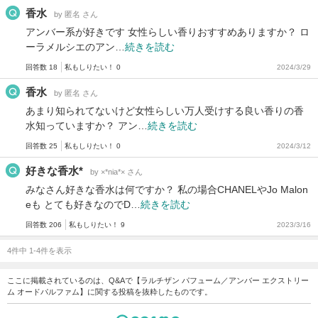
香水
by 匿名 さん
アンバー系が好きです 女性らしい香りおすすめありますか？ ロ
ーラメルシエのアン…
続きを読む
回答数 18
私もしりたい！ 0
2024/3/29
香水
by 匿名 さん
あまり知られてないけど女性らしい万人受けする良い香りの香
水知っていますか？ アン…
続きを読む
回答数 25
私もしりたい！ 0
2024/3/12
好きな香水*
by ×*nia*× さん
みなさん好きな香水は何ですか？ 私の場合CHANELやJo Malon
eも とても好きなのでD…
続きを読む
回答数 206
私もしりたい！ 9
2023/3/16
4件中 1-4件を表示
ここに掲載されているのは、Q&Aで【ラルチザン パフューム／アンバー エクストリー
ム オードパルファム】に関する投稿を抜粋したものです。