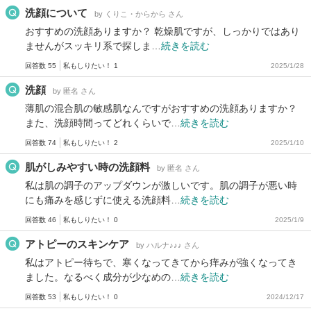
洗顔について
by くりこ・からから さん
おすすめの洗顔ありますか？ 乾燥肌ですが、しっかりではあり
ませんがスッキリ系で探しま…
続きを読む
回答数 55
私もしりたい！ 1
2025/1/28
洗顔
by 匿名 さん
薄肌の混合肌の敏感肌なんですがおすすめの洗顔ありますか？
また、洗顔時間ってどれくらいで…
続きを読む
回答数 74
私もしりたい！ 2
2025/1/10
肌がしみやすい時の洗顔料
by 匿名 さん
私は肌の調子のアップダウンが激しいです。肌の調子が悪い時
にも痛みを感じずに使える洗顔料…
続きを読む
回答数 46
私もしりたい！ 0
2025/1/9
アトピーのスキンケア
by ハルナ♪♪♪ さん
私はアトピー待ちで、寒くなってきてから痒みが強くなってき
ました。なるべく成分が少なめの…
続きを読む
回答数 53
私もしりたい！ 0
2024/12/17