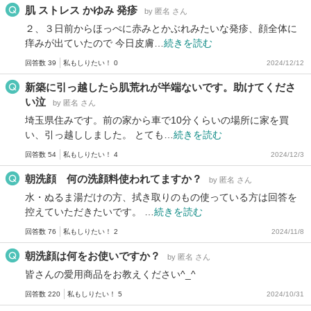
肌 ストレス かゆみ 発疹
by 匿名 さん
２、３日前からほっぺに赤みとかぶれみたいな発疹、顔全体に
痒みが出ていたので 今日皮膚…
続きを読む
回答数 39
私もしりたい！ 0
2024/12/12
新築に引っ越したら肌荒れが半端ないです。助けてくださ
い泣
by 匿名 さん
埼玉県住みです。前の家から車で10分くらいの場所に家を買
い、引っ越ししました。 とても…
続きを読む
回答数 54
私もしりたい！ 4
2024/12/3
朝洗顔 何の洗顔料使われてますか？
by 匿名 さん
水・ぬるま湯だけの方、拭き取りのもの使っている方は回答を
控えていただきたいです。 …
続きを読む
回答数 76
私もしりたい！ 2
2024/11/8
朝洗顔は何をお使いですか？
by 匿名 さん
皆さんの愛用商品をお教えください^_^
回答数 220
私もしりたい！ 5
2024/10/31