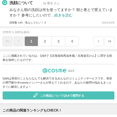
洗顔について
by 匿名 さん
みなさん朝の洗顔は何を使ってますか？ 朝と夜とで変えていま
すか？ 参考にしたいので…
続きを読む
回答数 145
私もしりたい！ 2
2024/10/8
37件中 1-10件を表示
1
2
3
4
ここに掲載されているのは、Q&Aで【北海道純馬油本舗／北海道石けん】に関する投
稿を抜粋したものです。
Q&Aは美容のことならなんでも解決できるみんなのコミュニティサービスです。美容
の専門家や＠cosmeメンバーさんが答えてくれるので、あなたの疑問や悩みもきっと
すぐに解決しますよ！
この商品についてQ&Aで質問する
この商品の関連ランキングもCHECK！