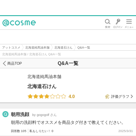
@cosme
アットコスメ
北海道純馬油本舗
北海道石けん
Q&A一覧
北海道純馬油本舗 / 北海道石けん Q&A一覧
Q&A一覧
商品TOP
北海道純馬油本舗
北海道石けん
4.0
評価グラフ
朝用洗顔
by gogogolf さん
朝用の洗顔料でオススメを商品タグ付きで教えてください。
回答数 105
私もしりたい！ 0
2025/3/31