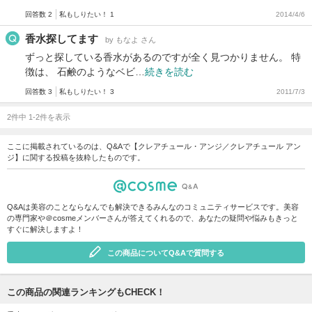
回答数 2
私もしりたい！ 1
2014/4/6
香水探してます
by もなよ さん
ずっと探している香水があるのですが全く見つかりません。 特
徴は、 石鹸のようなベビ…
続きを読む
回答数 3
私もしりたい！ 3
2011/7/3
2件中 1-2件を表示
ここに掲載されているのは、Q&Aで【クレアチュール・アンジ／クレアチュール アン
ジ】に関する投稿を抜粋したものです。
Q&Aは美容のことならなんでも解決できるみんなのコミュニティサービスです。美容
の専門家や＠cosmeメンバーさんが答えてくれるので、あなたの疑問や悩みもきっと
すぐに解決しますよ！
この商品についてQ&Aで質問する
この商品の関連ランキングもCHECK！