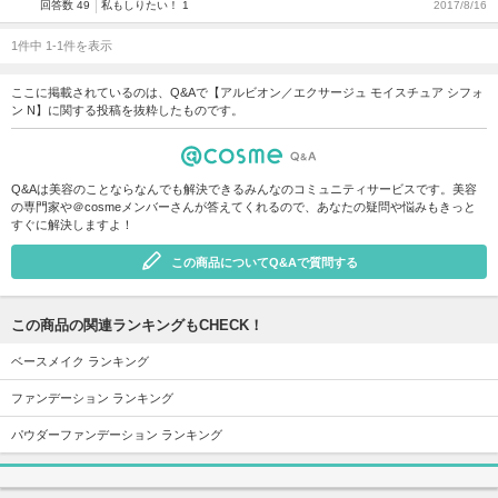
回答数 49
私もしりたい！ 1
2017/8/16
1件中 1-1件を表示
ここに掲載されているのは、Q&Aで【アルビオン／エクサージュ モイスチュア シフォ
ン N】に関する投稿を抜粋したものです。
Q&Aは美容のことならなんでも解決できるみんなのコミュニティサービスです。美容
の専門家や＠cosmeメンバーさんが答えてくれるので、あなたの疑問や悩みもきっと
すぐに解決しますよ！
この商品についてQ&Aで質問する
この商品の関連ランキングもCHECK！
ベースメイク ランキング
ファンデーション ランキング
パウダーファンデーション ランキング