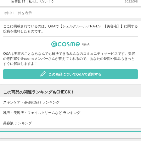
回答数 37
私もしりたい！ 0
2022/5/8
1件中 1-1件を表示
ここに掲載されているのは、Q&Aで【シェルクルール／RA-ES I 【美容液】】に関する
投稿を抜粋したものです。
Q&Aは美容のことならなんでも解決できるみんなのコミュニティサービスです。美容
の専門家や＠cosmeメンバーさんが答えてくれるので、あなたの疑問や悩みもきっと
すぐに解決しますよ！
この商品についてQ&Aで質問する
この商品の関連ランキングもCHECK！
スキンケア・基礎化粧品 ランキング
乳液・美容液・フェイスクリームなど ランキング
美容液 ランキング