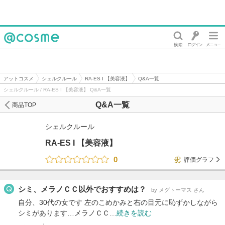
@cosme
アットコスメ
シェルクルール
RA-ES I 【美容液】
Q&A一覧
シェルクルール / RA-ES I 【美容液】 Q&A一覧
Q&A一覧
商品TOP
シェルクルール
RA-ES I 【美容液】
0
評価グラフ
シミ、メラノＣＣ以外でおすすめは？
by メグトーマス さん
自分、30代の女です 左のこめかみと右の目元に恥ずかしながら
シミがあります…メラノＣＣ…
続きを読む