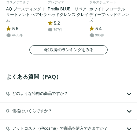
コスメデコルテ
プレディア
ジルスチュアート
AQ ブースティング ト
Predia BLUE リペア
ホワイトフローラル
リートメント ヘアセラ
ヘッドクレンズ クレイ
ディープヘッドクレン
ム
ズ
5.2
5.5
5.4
797件
4463件
906件
4位以降のランキングをみる
よくある質問（FAQ）
どのような特徴の商品ですか？
価格はいくらですか？
アットコスメ（@cosme）で商品を購入できますか？