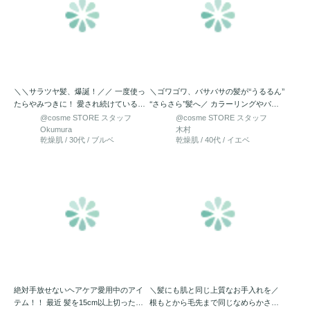
＼＼サラツヤ髪、爆誕！／／ 一度使っ
＼ゴワゴワ、バサバサの髪が‘‘うるるん’’
たらやみつきに！ 愛され続けているロ
‘‘さらさら’’髪へ／ カラーリングやパー
ングセラー商品！ …
マ、コ…
@cosme STORE スタッフ
@cosme STORE スタッフ
Okumura
木村
乾燥肌 / 30代 / ブルベ
乾燥肌 / 40代 / イエベ
絶対手放せないヘアケア愛用中のアイ
＼髪にも肌と同じ上質なお手入れを／
テム！！ 最近 髪を15cm以上切った私
根もとから毛先まで同じなめらかさに