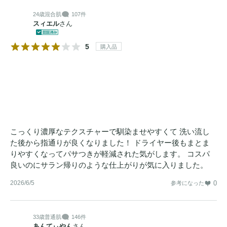
24歳
混合肌
107件
スィエル
さん
5
購入品
こっくり濃厚なテクスチャーで馴染ませやすくて 洗い流し
た後から指通りが良くなりました！ ドライヤー後もまとま
りやすくなってパサつきが軽減された気がします。 コスパ
良いのにサラン帰りのような仕上がりが気に入りました。
2026/6/5
0
参考になった
33歳
普通肌
146件
あんてぃやん
さん