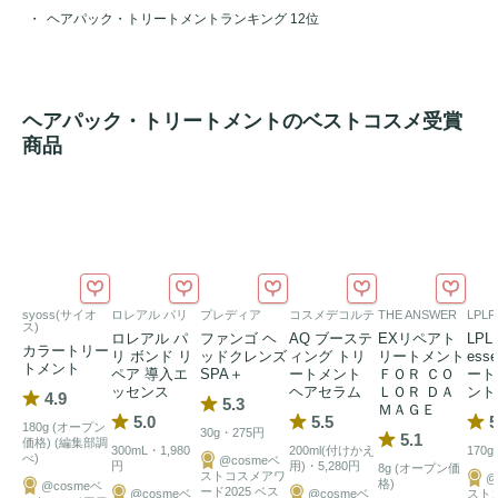
ヘアパック・トリートメントランキング 12位
ヘアパック・トリートメントのベストコスメ受賞
商品
syoss(サイオ
ロレアル パリ
プレディア
コスメデコルテ
THE ANSWER
LPL
ス)
ロレアル パ
ファンゴ ヘ
AQ ブーステ
EXリペアト
LPL
カラートリー
リ ボンド リ
ッドクレンズ
ィング トリ
リートメント
ess
トメント
ペア 導入エ
SPA＋
ートメント
ＦＯＲ ＣＯ
ート
ッセンス
ヘアセラム
ＬＯＲ ＤＡ
ント
4.9
5.3
ＭＡＧＥ
5.0
5.5
5
180g (オープン
30g・275円
5.1
価格) (編集部調
300mL・1,980
200ml(付けかえ
170g
べ)
@cosmeベ
円
用)・5,280円
8g (オープン価
ストコスメアワ
@
格)
@cosmeベ
ード2025 ベス
@cosmeベ
@cosmeベ
スト