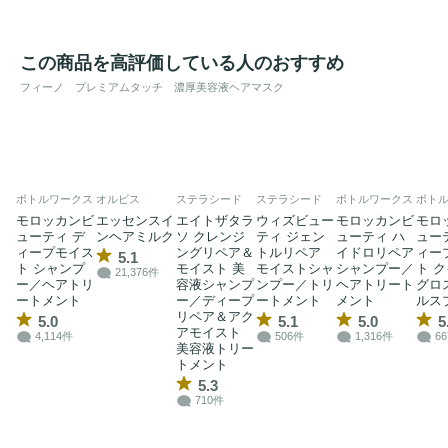
この商品を高評価している人のおすすめ
フィーノ プレミアムタッチ 濃厚美容液ヘアマスク
ボトルワークス
オルビス
ステラシード
ステラシード
ボトルワークス
ボト
モロッカンビ
エッセンスイ
エイトザタラ
ウィズビュー
モロッカンビ
モロ
ューティ デ
ンヘアミルク
ソ クレンジ
ティ ジェン
ューティ ハ
ュー
ィープモイス
ングリペア＆
トルリペア
イドロリペア
ィー
5.1
ト シャンプ
モイスト 美
モイストシャ
シャンプー／
ト 
21,376件
ー／ヘアトリ
容液シャンプ
ンプー／トリ
ヘアトリート
グロ
ートメント
ー／ディープ
ートメント
メント
ルス
リペア＆アク
5.0
5.1
5.0
5
アモイスト
4,114件
506件
1,316件
6
美容液トリー
トメント
5.3
710件