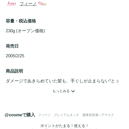
フィーノ
容量・税込価格
230g (オープン価格)
発売日
2005/2/25 
商品説明
ダメージであきらめていた髪も、手ぐしが止まらない“とぅ
る髪”へ。ダメージサーチ機能で、髪のわずかな傷みも探し
もっとみる
て集中補修。根もとから傷みやすい毛先まで、同じなめらか
な仕上がりに導きます。毛先まで、髪1本1本を満たす6つの
ヘアケア
効果を発揮する
美容液
成分8種配合。上品で心地よ
@cosmeで購入
フィーノ プレミアムタッチ 濃厚美容液ヘアマスク
い、透明感のあるグレースフローラルの香り。

※「プレミアムタッチ 浸透
美容液
ヘアマスク」は「フィー
ポイントがたまる！使える！