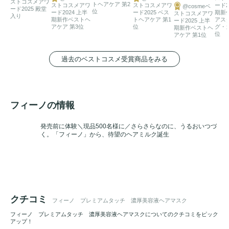
ストコスメアワ
トヘアケア 第2
ストコスメアワ
ストコスメアワ
ード2
@cosmeベ
ード2025 殿堂
位
ード2024 上半
ード2025 ベス
期新
ストコスメアワ
入り
期新作ベストヘ
トヘアケア 第1
アス
ード2025 上半
アケア 第3位
位
グ・
期新作ベストヘ
位
アケア 第1位
過去のベストコスメ受賞商品をみる
フィーノの情報
発売前に体験＼現品500名様に／さらさらなのに、うるおいつづ
く。「フィーノ」から、待望のヘアミルク誕生
クチコミ
フィーノ プレミアムタッチ 濃厚美容液ヘアマスク
フィーノ プレミアムタッチ 濃厚美容液ヘアマスクについてのクチコミをピック
アップ！