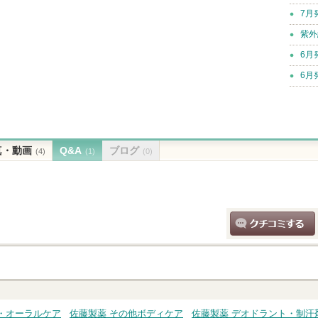
7月
紫外
6月
6月
真・動画
Q&A
ブログ
(4)
(1)
(0)
クチコミする
・オーラルケア
佐藤製薬 その他ボディケア
佐藤製薬 デオドラント・制汗