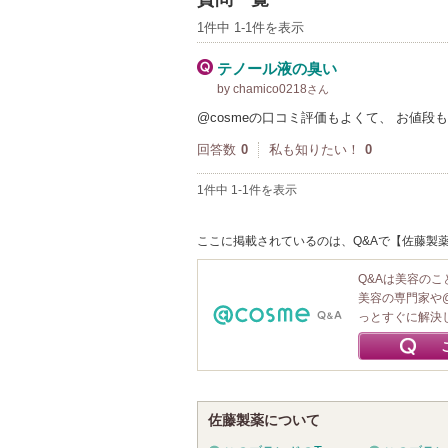
1件中 1-1件を表示
テノール液の臭い
by chamico0218
さん
@cosmeの口コミ評価もよくて、 お値
回答数
0
私も知りたい！
0
1件中 1-1件を表示
ここに掲載されているのは、Q&Aで【佐藤製薬
Q&Aは美容の
美容の専門家や
っとすぐに解決
佐藤製薬について