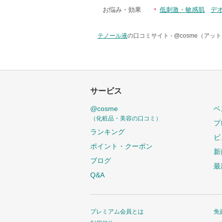
お悩み・効果
低刺激・敏感肌
デ
テノール液
の口コミサイト -
@cosme（アッ
サービス
@cosme
ベ
（化粧品・美容の口コミ）
プ
ランキング
ビ
ポイント・クーポン
新
ブログ
最
Q&A
プレミアム会員とは
免