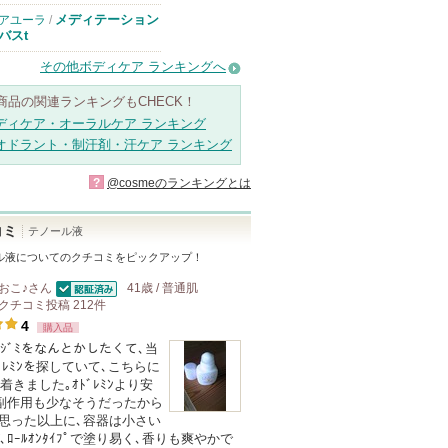
メディテーション
アユーラ
/
バスt
その他ボディケア ランキングへ
商品の関連ランキングもCHECK！
ディケア・オーラルケア ランキング
オドラント・制汗剤・汗ケア ランキング
?
@cosmeのランキングとは
コミ
テノール液
ル液
についてのクチコミをピックアップ！
おこ♪
さん
41歳 / 普通肌
認証済
クチコミ投稿
212
件
4
購入品
ｼﾞﾐをなんとかしたくて､当
ﾄﾞﾚﾐﾝを探していて､こちらに
着きました｡ｵﾄﾞﾚﾐﾝより安
副作用も少なそうだったから
 思った以上に､容器は小さい
､ﾛｰﾙｵﾝﾀｲﾌﾟで塗り易く､香りも爽やかで