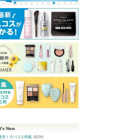
t's New
発売！デパコス特集
(6/24)