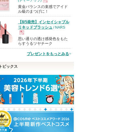
(ディーアップ)
黄金バランスの束感でアイド
現
ル級のまつげに！
【8/5発売】インセイシャブル
品
リキッドブラッシュ
/ NARS
思い通りの透け感発色をもた
現
らすうるツヤチーク
プレゼントをもっとみる
品
トピックス