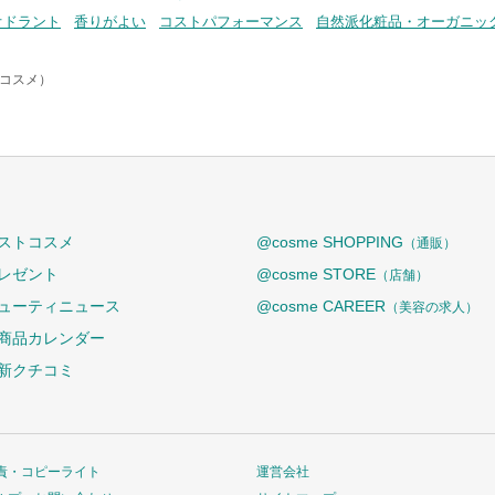
オドラント
香りがよい
コストパフォーマンス
自然派化粧品・オーガニッ
トコスメ）
ストコスメ
@cosme SHOPPING
（通販）
レゼント
@cosme STORE
（店舗）
ューティニュース
@cosme CAREER
（美容の求人）
商品カレンダー
新クチコミ
責・コピーライト
運営会社