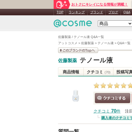
おトクにキレイになる情報が満載！
TOP
ランキング
ブランド
ブログ
Q&A
佐藤製薬 / テノール液 Q&A一覧
アットコスメ
>
佐藤製薬
>
テノール液
>
Q&A一覧
このブランドの情報を
テノール液
佐藤製薬
見る
商品情報
クチコミ
投稿写
(70)
クチコミする
70
クチコミ
件
注
購入者のクチコミ
質問一覧