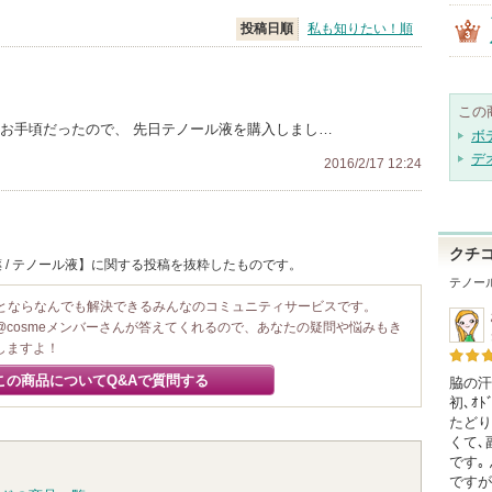
投稿日順
私も知りたい！順
この
段もお手頃だったので、 先日テノール液を購入しまし…
ボ
デ
2016/2/17 12:24
クチ
 / テノール液】に関する投稿を抜粋したものです。
テノー
ことならなんでも解決できるみんなのコミュニティサービスです。
@cosmeメンバーさんが答えてくれるので、あなたの疑問や悩みもき
しますよ！
この商品についてQ&Aで質問する
脇の汗
初､ｵ
たどり
くて､
です｡
ですが