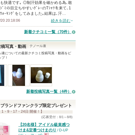
も快適です｡ ◎制汗効果を確かめる為､敢
ｼﾞﾐの目立ちやすいｸﾞﾚｰのTｼｬﾂを来て､1
ｳｫｰｷﾝｸﾞをしてみました｡結果は､汗…
/20 20:18:06
続きを読む
新着クチコミ一覧
（70件）
テノール液
投稿写真・動画
ル液
についての最新クチコミ投稿写真・動画をピ
ップ！
新着投稿写真一覧（4件）
ブランドファンクラブ限定プレゼント
 1・9・17・24日 開催！】
(応募受付：8/1～8/8)
【20名様】アイドル級束感つ
けま&定番つけまのり
/ D-UP