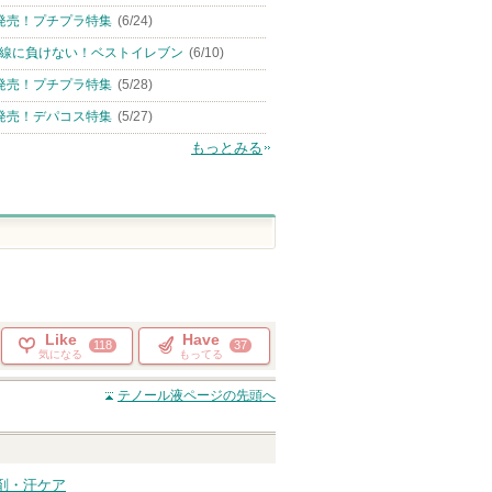
発売！プチプラ特集
(6/24)
線に負けない！ベストイレブン
(6/10)
発売！プチプラ特集
(5/28)
発売！デパコス特集
(5/27)
もっとみる
Like
Have
118
37
気になる
もってる
テノール液
ページの先頭へ
剤・汗ケア