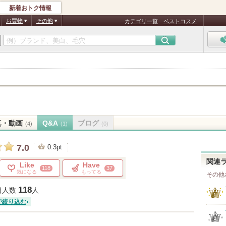
新着おトク情報
お買物
その他
カテゴリ一覧
ベストコスメ
真・動画
Q&A
ブログ
(4)
(1)
(0)
7.0
0.3pt
関連
Like
Have
118
37
気になる
もってる
その他
118
目人数
人
で絞り込む