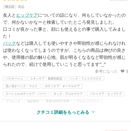
購入品
現品
友人と
ヒップケア
についての話になり、何もしていなかったの
で、何かないかなーと検索していたところ発見しました。
口コミが良かった事と、顔にも使えるとの事で購入してみまし
た！
パック
などは購入しても使いやすさや即効性が感じられなけれ
ば使わなくなってしまうのですが、こちらの商品は伸びの良さ
や、使用後の肌の触り心地、肌が明るくなるなど即効性が感じ
られたので、続けて使用していこうと思ってます^_^
参考になった
1
パラネージュ
スキンケア・基礎化粧品
パック・フェイスマスク
洗い流すパック・マスク
ボディケア・オーラルケア
スペシャルボディケア・パーツ
ネック・デコルテケア
バストケア・ヒップケア
プラセンタ
無鉱物油
界面活性剤不使用
アルコールフリー
パラベンフリー
アレルギーテスト済
旧指定成分無添加
クチコミ詳細をもっとみる