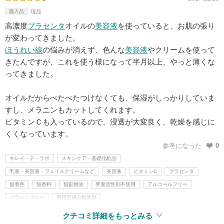
購入品
現品
高濃度
プラセンタ
オイルの
美容液
を使っていると、お肌の張り
が変わってきました。
ほうれい線
の悩みが消えず、色んな
美容液
やクリームを使って
きたんですが、これを使う様になって半月以上、やっと薄くな
ってきました。
オイルだからべたべたつけなくても、保湿がしっかりしていま
すし、メラニンもカットしてくれます。
ビタミンＣも入っているので、浸透が大変良く、乾燥を感じに
くくなっています。
参考になった
0
キレイ・デ・ラボ
スキンケア・基礎化粧品
乳液・美容液・フェイスクリームなど
美容液
ビタミンC
プラセンタ
無着色
無香料
無鉱物油
界面活性剤不使用
アルコールフリー
パラベンフリー
旧指定成分無添加
クチコミ詳細をもっとみる