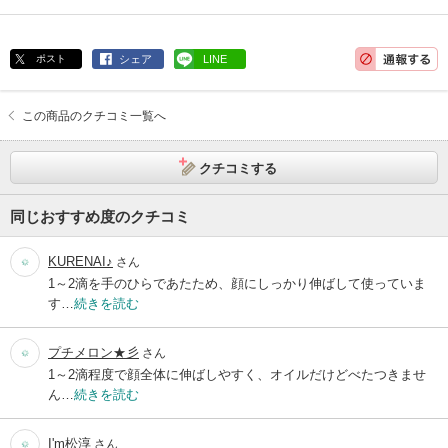
ポスト
シェア
LINE
この商品のクチコミ一覧へ
クチコミする
同じおすすめ度のクチコミ
KURENAI♪
さん
1～2滴を手のひらであたため、顔にしっかり伸ばして使っていま
す…
続きを読む
プチメロン★彡
さん
1～2滴程度で顔全体に伸ばしやすく、オイルだけどべたつきませ
ん…
続きを読む
I'm松淳
さん