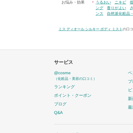
お悩み・効果
うるおい
ニキビ
ング
香りがよい
ンス
自然派化粧品
ミス ディオール シルキー ボディ ミスト
の口コ
サービス
@cosme
ベ
（化粧品・美容の口コミ）
プ
ランキング
ビ
ポイント・クーポン
新
ブログ
最
Q&A