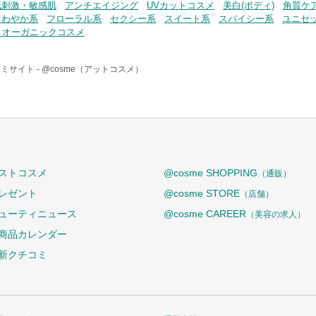
低刺激・敏感肌
アンチエイジング
UVカットコスメ
美白(ボディ)
角質ケア
さわやか系
フローラル系
セクシー系
スイート系
スパイシー系
ユニセ
・オーガニックコスメ
ミサイト -
@cosme（アットコスメ）
ストコスメ
@cosme SHOPPING
（通販）
レゼント
@cosme STORE
（店舗）
ューティニュース
@cosme CAREER
（美容の求人）
商品カレンダー
新クチコミ