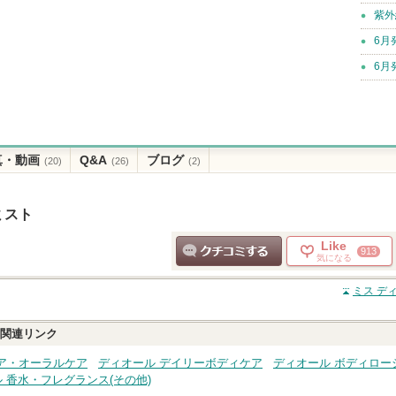
紫外
6月
6月
真・動画
Q&A
ブログ
(20)
(26)
(2)
ミスト
Like
913
気になる
クチコミする
ミス デ
関連リンク
ア・オーラルケア
ディオール デイリーボディケア
ディオール ボディロー
 香水・フレグランス(その他)