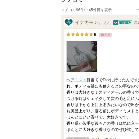
クチコミ96件中 45件目を表示
イナカモン。
2
さん
認証済
6
購入品
ヘアミスト
目当てでDiorに行ったん
れ、ボディ＆髪にも使えるとの事なので
香りは大好きなミスディオールの香りで
つける時はシェイクして髪の毛と足にふ
香りは下から上に上るみたいなので出か
お風呂上がり、寝る前にボディミストと
ほんとにいい香りで、大好きです。
香り系が苦手な彼もこの香りは気に入っ
ほんとに大好きな香りなのでぜひ試して