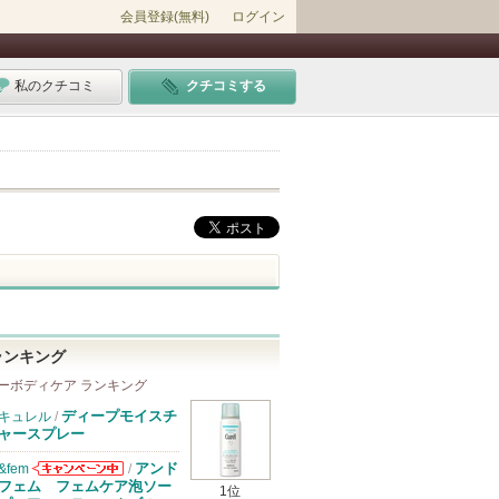
会員登録(無料)
ログイン
私のクチコミ
クチコミする
ランキング
ーボディケア ランキング
ディープモイスチ
キュレル
/
ャースプレー
アンド
&fem
/
&femからのお
フェム フェムケア泡ソー
1位