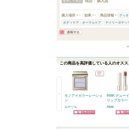
現品
購入品
使用した商品
購入場所
-
効果
-
商品情報
ディオ
ボディケア・オーラルケア
デイリーボディ
通報する
この商品を高評価している人のオススメ
モノアイカラーレーショ
RMK デュー
ン
リップカラー
ルナソル
RMK
戻
ショッピン
ショッ
る
グサイトへ
グサイ