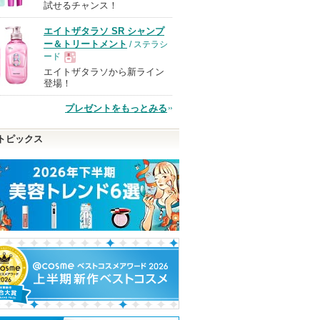
試せるチャンス！
エイトザタラソ SR シャンプ
品
ー＆トリートメント
/ ステラシ
ード
エイトザタラソから新ライン
現
登場！
プレゼントをもっとみる
品
トピックス
ート トー
スキンモデリングアイズ
ディオール フォーエヴァ
クリーム ブラッ
ー フルイド スキン グロ
ルナソル
コスメデコルテ
ウ
コスメデコルテ
ディオール
ショッピン
からのお知らせ
ショッピ
があります
ディオールから
グサイトへ
ピン
のお知らせがあ
グサイト
ショッピン
ります