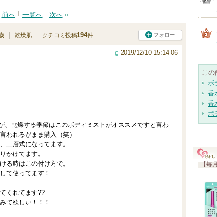
前へ
一覧へ
次へ
194
フォロー
1歳
乾燥肌
クチコミ投稿
件
2019/12/10 15:14:06
この
ボ
香
香
ボ
ですが、乾燥する季節はこのボディミストがオススメですと言わ
言われるがまま購入（笑）
、二層式になってます。
りかけてます。
ける時はこの付け方で。
【毎月
して使ってます！
てくれてます??
みて欲しい！！！