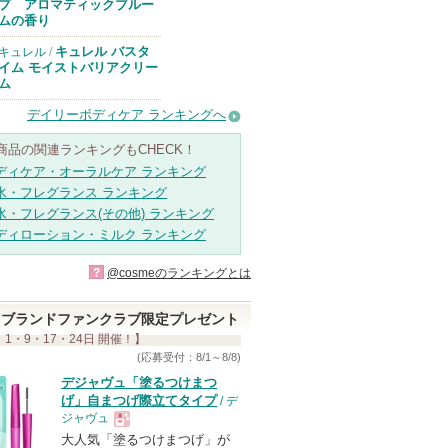
知らせがありま
プ アロマティックブルー
す
ムの香り
キュレル バスタ
キュレル
/
イム モイストバリアクリー
ム
デイリーボディケア ランキングへ
商品の関連ランキングもCHECK！
ディケア・オーラルケア ランキング
水・フレグランス ランキング
水・フレグランス(その他) ランキング
ディローション・ミルク ランキング
?
@cosmeのランキングとは
ブランドファンクラブ限定プレゼント
 1・9・17・24日 開催！】
(応募受付：8/1～8/8)
デジャヴュ「塗るつけまつ
げ」自まつげ際立てタイプ
/ デ
ジャヴュ
大人気「塗るつけまつげ」が
現