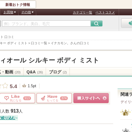
新着おトク情報
お買物
その他
カテゴリ一覧
ベストコスメ
スト 口コミ
キー ボディ ミスト
>
口コミ一覧
>
イナカモン。さんの口コミ
ディオール シルキー ボディ ミスト
真・動画
Q&A
ブログ
(20)
(26)
(2)
5.4
1.5pt
関連
Like
Have
913
374
気になる
もってる
デイリ
ショッピングサイトへ
913
目人数
人
で絞り込む