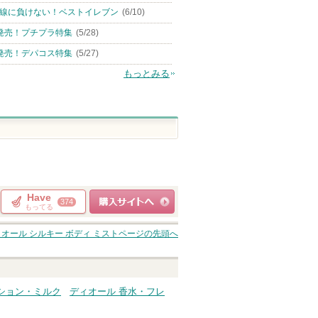
線に負けない！ベストイレブン
(6/10)
発売！プチプラ特集
(5/28)
発売！デパコス特集
(5/27)
もっとみる
Have
374
もってる
ショッピングサイト
ィオール シルキー ボディ ミスト
ページの先頭へ
へ
ション・ミルク
ディオール 香水・フレ