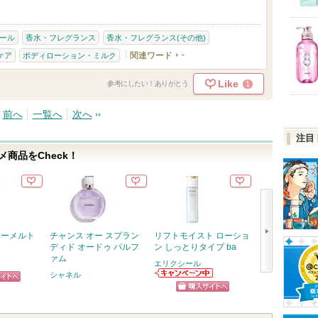
ール
香水・フレグランス
香水・フレグランス(その他)
関連ワード
-
ケア
ボディローション・ミルク
Like
1
参考にしたい！ありがとう
前へ
一覧へ
次へ
注目
商品をCheck！
イーメルト
チャンス オー スプラン
リフトモイスト ローショ
UV コンフォ
ディド オードゥ パルフ
ン しっとりタイプ ba
ンアップCC
ァム
エリクシール
コスメデコルテ
シャネル
次
エリクシールか
コスメデコルテ
ピン
らのお知らせが
からのお知らせ
へ
ショッピン
ショッ
あります
があります
トへ