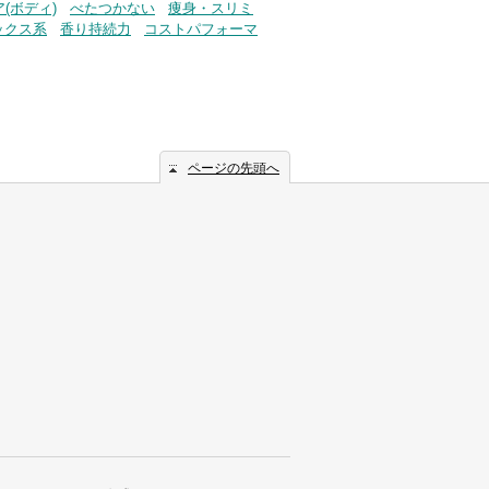
(ボディ)
べたつかない
痩身・スリミ
ックス系
香り持続力
コストパフォーマ
ページの先頭へ