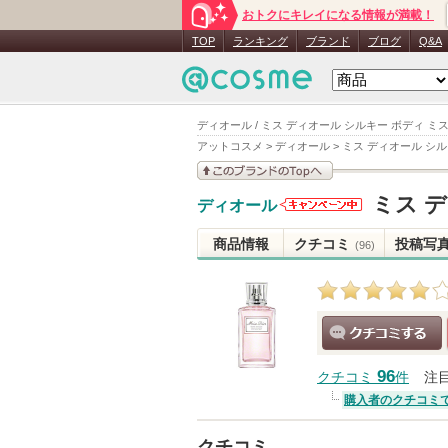
おトクにキレイになる情報が満載！
TOP
ランキング
ブランド
ブログ
Q&A
ディオール / ミス ディオール シルキー ボディ ミ
アットコスメ
>
ディオール
>
ミス ディオール シル
このブランドの情報を
ミス 
ディオール
見る
ディオール
からのお知
商品情報
クチコミ
投稿写
(96)
らせがあり
ます
クチコミする
96
クチコミ
件
注
購入者のクチコミ
クチコミ