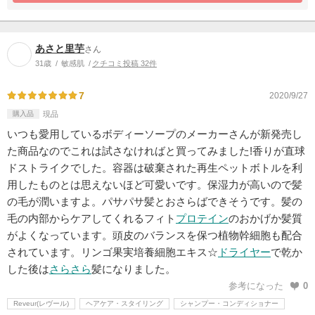
あさと里芋
さん
31歳
敏感肌
クチコミ投稿 32件
7
2020/9/27
購入品
現品
いつも愛用しているボディーソープのメーカーさんが新発売し
た商品なのでこれは試さなければと買ってみました!香りが直球
ドストライクでした。容器は破棄された再生ペットボトルを利
用したものとは思えないほど可愛いです。保湿力が高いので髪
の毛が潤いますよ。パサパサ髪とおさらばできそうです。髪の
毛の内部からケアしてくれるフィト
プロテイン
のおかげか髪質
がよくなっています。頭皮のバランスを保つ植物幹細胞も配合
されています。リンゴ果実培養細胞エキス☆
ドライヤー
で乾か
した後は
さらさら
髪になりました。
参考になった
0
Reveur(レヴール)
ヘアケア・スタイリング
シャンプー・コンディショナー