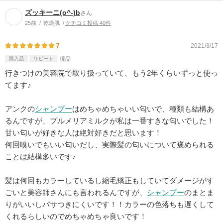
ズッキーニ(o^-)b
さん
25歳
乾燥肌
クチコミ投稿 40件
7
2021/3/17
購入品
リピート
現品
行きつけの美容院で取り扱っていて、もう2年くらいずっと使っ
てます♪
アンクの
シャンプー
はめちゃめちゃいい匂いで、種類も結構あ
るんですが、プルメリアミルクが私は一番すきな匂いでした！
甘い匂いが好きな人は絶対好きだと思います！
何回嗅いでもいい匂いだし、実際髪の匂いについて褒められる
ことは結構多いです♪
髪は何回もカラーしているし縮毛矯正もしていてダメージがす
ごいと美容師さんにも言われるんですが、
シャンプー
のまとま
りがいいしパサつきにくいです！！カラーの色落ちも遅くして
くれるらしいのでめちゃめちゃ良いです！