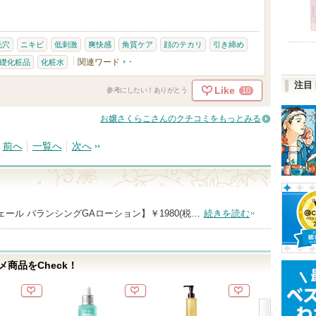
毛穴
ニキビ
低刺激
爽快感
角質ケア
顔のテカリ
引き締め
関連ワード
-
礎化粧品
化粧水
注目
Like
10
参考にしたい！ありがとう
お嬢さくらこさんのクチコミをもっとみる
前へ
一覧へ
次へ
トゥヴェール バランシングGAローション】￥1980(税…
続きを読む
商品をCheck！