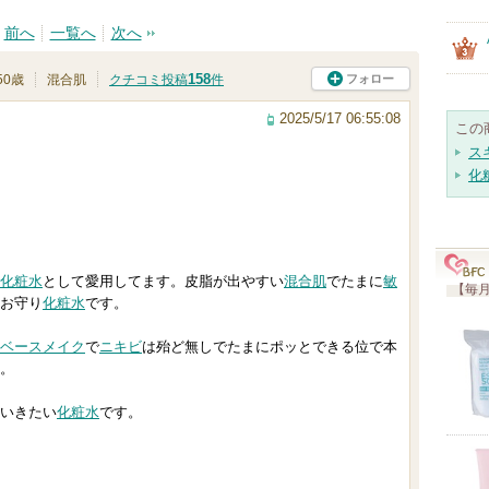
前へ
一覧へ
次へ
158
フォロー
50歳
混合肌
クチコミ投稿
件
2025/5/17 06:55:08
この
ス
化
化粧水
として愛用してます。皮脂が出やすい
混合肌
でたまに
敏
【毎月
お守り
化粧水
です。
ベースメイク
で
ニキビ
は殆ど無しでたまにポッとできる位で本
。
いきたい
化粧水
です。