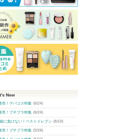
ド
ニベアUV ディーププロ
タカミスキンピール
オールインワン
テクト＆ケア ジェル
C美容液
タカミ
タカミからのお
ニベア
Fru:C
知らせがありま
ショッピン
す
ショッピン
ショッピ
グサイトへ
グサイトへ
グサイト
t's New
発売！デパコス特集
(6/24)
発売！プチプラ特集
(6/24)
線に負けない！ベストイレブン
(6/10)
発売！プチプラ特集
(5/28)