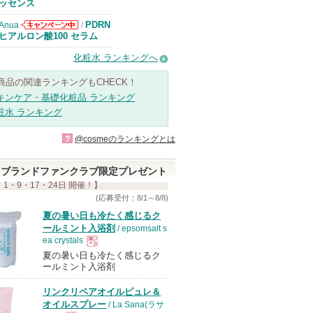
知らせがありま
ッセンス
す
PDRN
Anua
/
Anuaからのお
ヒアルロン酸100 セラム
知らせがありま
す
化粧水 ランキングへ
商品の関連ランキングもCHECK！
キンケア・基礎化粧品 ランキング
粧水 ランキング
?
@cosmeのランキングとは
ブランドファンクラブ限定プレゼント
 1・9・17・24日 開催！】
(応募受付：8/1～8/8)
夏の暑い日も冷たく感じるク
ールミント入浴剤
/ epsomsalt s
ea crystals
夏の暑い日も冷たく感じるク
現
ールミント入浴剤
リンクリペアオイルピュレ＆
品
オイルスプレー
/ La Sana(ラサ