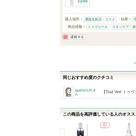
100ml
入
り
登
購入場所
効果
通販化粧品・コスメ
録
商品情報
トゥヴェール
スキンケア・基
さ
れ
通報する
て
い
ま
す
同じおすすめ度のクチコミ
agatha1126
さ
【Tout Vert 
ん
この商品を高評価している人のオススメ