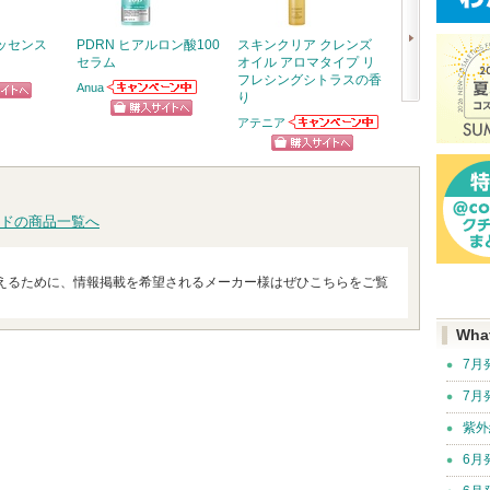
ッセンス
PDRN ヒアルロン酸100
スキンクリア クレンズ
ワンダーシール
セラム
オイル アロマタイプ リ
サブリミック
フレシングシトラスの香
Anua
り
Anuaからのお知
ピン
次
らせがあります
アテニア
ショッピン
アテニアからの
トへ
へ
お知らせがあり
グサイトへ
ショッピン
ます
グサイトへ
ドの商品一覧へ
えるために、情報掲載を希望されるメーカー様はぜひこちらをご覧
Wha
7月
7月
紫外
6月