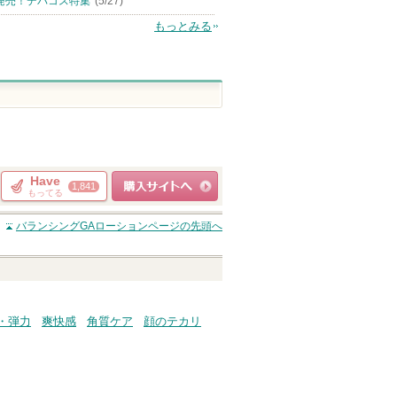
発売！デパコス特集
(5/27)
もっとみる
Have
1,841
もってる
ショッピングサイト
バランシングGAローション
ページの先頭へ
へ
・弾力
爽快感
角質ケア
顔のテカリ