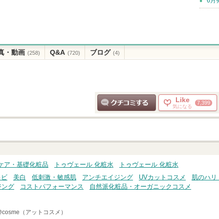
6月
真・動画
Q&A
ブログ
(258)
(720)
(4)
Like
7,399
気になる
クチコミする
ケア・基礎化粧品
トゥヴェール 化粧水
トゥヴェール 化粧水
キビ
美白
低刺激・敏感肌
アンチエイジング
UVカットコスメ
肌のハリ
ジング
コストパフォーマンス
自然派化粧品・オーガニックコスメ
@cosme（アットコスメ）