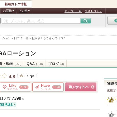
新着おトク情報
お買物
その他
カテゴリ一覧
ベストコスメ
ーション
>
口コミ一覧
>
お嬢さくらこさんの口コミ
GAローション
真・動画
Q&A
ブログ
(258)
(720)
(4)
4.8
37.7pt
関連
Like
Have
7,399
1,841
気になる
もってる
化粧水
ショッピングサイトへ
7399
目人数
人
で絞り込む