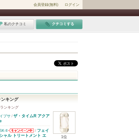
会員登録(無料)
ログイン
私のクチコミ
クチコミする
ランキング
 ランキング
ザ・タイムR アクア
イプサ
/
e
フェイ
SK-II
/
SK-IIからのお
シャル トリートメント エ
1位