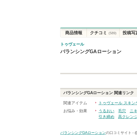
商品情報
クチコミ
投稿写
(589)
トゥヴェール
バランシングGAローション
バランシングGAローション
関連リンク
関連アイテム
トゥヴェール スキン
お悩み・効果
うるおい
毛穴
ニ
引き締め
高クレン
バランシングGAローション
の口コミサイト -