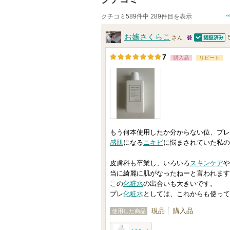
クチコミ589件中 289件目を表示
お嬢さくらこ
さん
認証済
2
7
購入品
リピート
5
人
以
上
の
メ
もう何本使用したか分からない位、プレ
ン
感肌
になる
ニキビ
に悩まされていた私の
バ
皮膚科も卒業し、いろいろ
スキンケア
や
ー
当に綺麗に肌がなったねーと言われます
に
この
化粧水
の出合いも大きいです。
お
プレ
化粧水
としては、これからも使って
気
現品
購入品
使用した商品
に