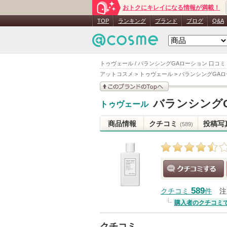
おトクにキレイになる情報が満載！
TOP
ランキング
ブランド
ブログ
Q&A
トゥヴェール / バランシングGAローション 口コミ
アットコスメ
>
トゥヴェール
>
バランシングGAロ
このブランドの情報を
バランシング
トゥヴェール
見る
商品情報
クチコミ
投稿写
(589)
クチコミする
589
クチコミ
件
注
購入者のクチコミ
クチコミ