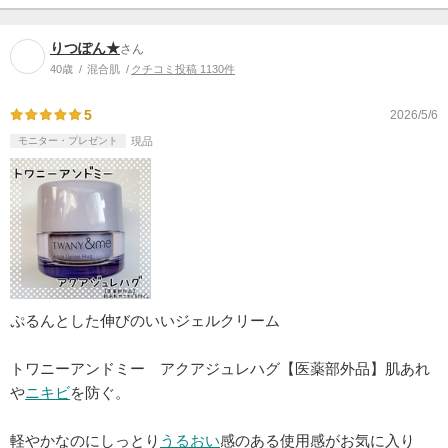
りつぽん★
さん
40歳
混合肌
クチコミ投稿 1130件
5
2026/5/6
モニター・プレゼント
現品
ぷるんとした伸びのいいジェルクリーム
トワニーアンドミー アクアジュレハグ【医薬部外品】肌あれ
や
ニキビ
を防ぐ。
軽やかなのにしっとり
うるおい
感のある使用感がお気に入り