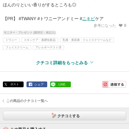
ほんのりといい香りがするところも◎
【PR】 #TWANY #トワニーアンドミー #
ニキビ
ケア
参考になった
0
モニター・プレゼント (提供元：未記入)
トワニー
スキンケア・基礎化粧品
乳液・美容液・フェイスクリームなど
フェイスクリーム
アレルギーテスト済
クチコミ詳細をもっとみる
ポスト
シェア
LINE
この商品のクチコミ一覧へ
クチコミする