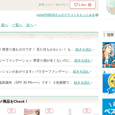
Like
0
参考にしたい！ありがとう
yume259628さんのクチコミをもっとみる
前へ
一覧へ
次へ
注目
！厚塗り感もゼロです！ 見た目もかわいい！ も…
続きを読む
リーファンデーション 厚塗り感が全くないのに…
続きを読む
ンションがあがります♪ パウダーファンデーシ…
続きを読む
激性（SPF 35 PA+++）です！ ３色展開で…
続きを読む
商品をCheck！