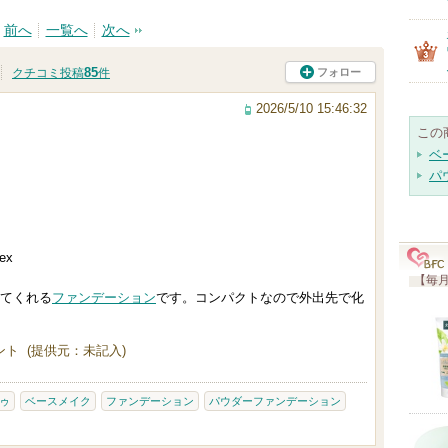
前へ
一覧へ
次へ
85
フォロー
クチコミ投稿
件
2026/5/10 15:46:32
この
ベ
パ
ex
【毎月
てくれる
ファンデーション
です。コンパクトなので外出先で化
ト (提供元：未記入)
ゥ
ベースメイク
ファンデーション
パウダーファンデーション