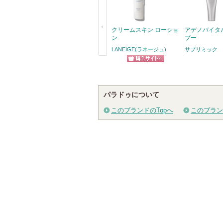
クリームスキン ローショ
アデノバイタ
ン
プー
LANEIGE(ラネージュ)
サブリミック
戻
ショッピン
る
グサイトへ
パラドゥについて
このブランドのTopへ
このブラン