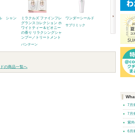
ル シャン
ミラクルズ ファインフレ
ワンダーシールド
ユース ラディア
グランスコレクション ホ
タチノールセラ
サブリミック
ワイトティー＆ピオニー
primera
の香り リラクシングシャ
ンプー／トリートメント
次
パンテーン
へ
ドの商品一覧へ
Wha
7月
7月
紫外
6月