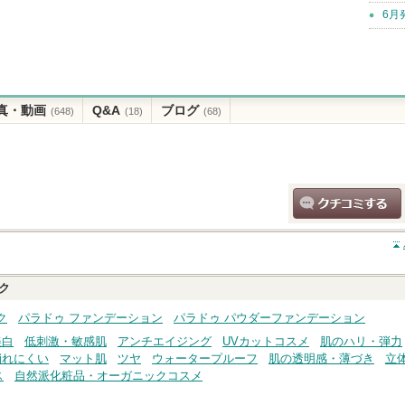
6月
真・動画
Q&A
ブログ
(648)
(18)
(68)
クチコミする
ク
ク
パラドゥ ファンデーション
パラドゥ パウダーファンデーション
美白
低刺激・敏感肌
アンチエイジング
UVカットコスメ
肌のハリ・弾力
崩れにくい
マット肌
ツヤ
ウォータープルーフ
肌の透明感・薄づき
立
ス
自然派化粧品・オーガニックコスメ