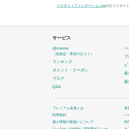
パウダリィファンデーションex
の口コミサイト
サービス
@cosme
ベ
（化粧品・美容の口コミ）
プ
ランキング
ビ
ポイント・クーポン
新
ブログ
最
Q&A
プレミアム会員とは
免
利用規約
ヘ
個人情報の取扱いについて
利
クッキー（cookie）等利用ポリシー
カ