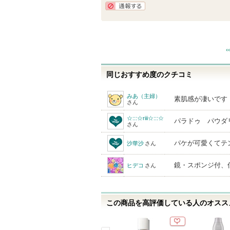
通報する
同じおすすめ度のクチコミ
みあ（主婦）
素肌感が凄いです
さん
☆:::☆riii☆:::☆
パラドゥ パウダ
さん
パケが可愛くてテ
沙華沙
さん
鏡・スポンジ付、低刺
ヒデコ
さん
この商品を高評価している人のオススメ