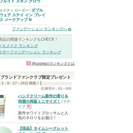
のお知らせがあ
フルイド スキン グロウ
ります
ダブル
エスティ ローダー
/
ウェア ステイ イン プレイ
ス メークアップ N
ファンデーション ランキングへ
商品の関連ランキングもCHECK！
ースメイク ランキング
ウダーファンデーション ランキング
?
@cosmeのランキングとは
ブランドファンクラブ限定プレゼント
 1・9・17・24日 開催！】
(応募受付：8/1～8/8)
ハンドクリーム新作の香り＆
待望の再販ミニサイズ！
/ クナ
イプ
新作ホワイトブロッサムと人
現
気のネロリをお届け！
【現品】タイムシークレット
品