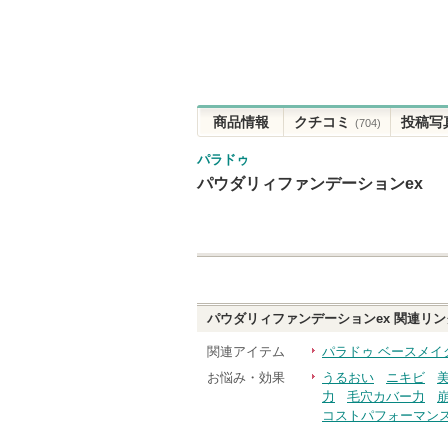
商品情報
クチコミ
投稿写
(704)
パラドゥ
パウダリィファンデーションex
パウダリィファンデーションex
関連リン
関連アイテム
パラドゥ ベースメイ
お悩み・効果
うるおい
ニキビ
力
毛穴カバー力
コストパフォーマン