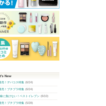
ンス ビ
パンテーンEXP プレステ
ダーマレーザー スーパー
エクストリーム 
ム
ージダメージケア シャン
VC100 マスク
[オリジナル]
プー/コンディショナー
ダーマレーザー
Real Barrier
パンテーン
ショッピン
グサイトへ
t's New
発売！デパコス特集
(6/24)
発売！プチプラ特集
(6/24)
線に負けない！ベストイレブン
(6/10)
発売！プチプラ特集
(5/28)