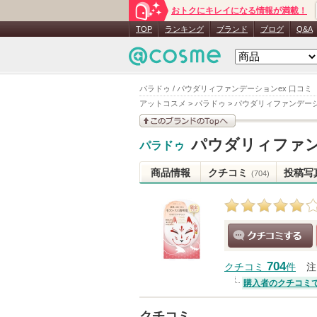
おトクにキレイになる情報が満載！
TOP
ランキング
ブランド
ブログ
Q&A
パラドゥ / パウダリィファンデーションex 口コミ
アットコスメ
>
パラドゥ
>
パウダリィファンデーシ
このブランドの情報を
パウダリィファン
パラドゥ
見る
商品情報
クチコミ
投稿写
(704)
クチコミする
704
クチコミ
件
注
購入者のクチコミ
クチコミ