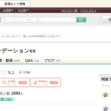
新着おトク情報
お買物
その他
カテゴリ一覧
ベストコスメ
ョンex
>
口コミ一覧
>
yume259628さんの口コミ
デーションex
真・動画
Q&A
ブログ
(648)
(18)
(68)
5.1
0.8pt
関連
Like
Have
1,694
1,392
気になる
もってる
ファン
1694
目人数
人
で絞り込む