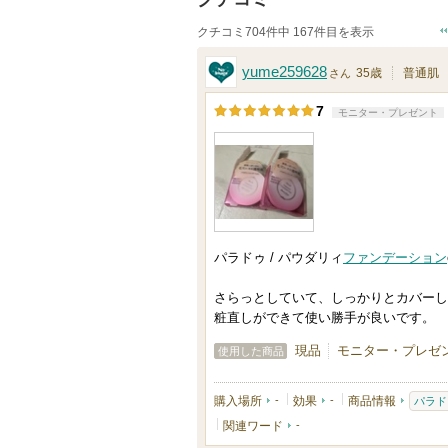
クチコミ704件中 167件目を表示
yume259628
35歳
普通肌
さん
7
モニター・プレゼント
パラドゥ / パウダリィ
ファンデーション
さらっとしていて、しっかりとカバーし
粧直しができて使い勝手が良いです。
現品
モニター・プレゼン
使用した商品
購入場所
-
効果
-
商品情報
パラド
関連ワード
-