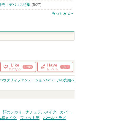
発売！デパコス特集
(5/27)
もっとみる
Like
Have
1,694
1,392
気になる
もってる
パウダリィファンデーションex
ページの先頭へ
顔のテカリ
ナチュラルメイク
カバー
体感メイク
フィット感
パール・ラメ