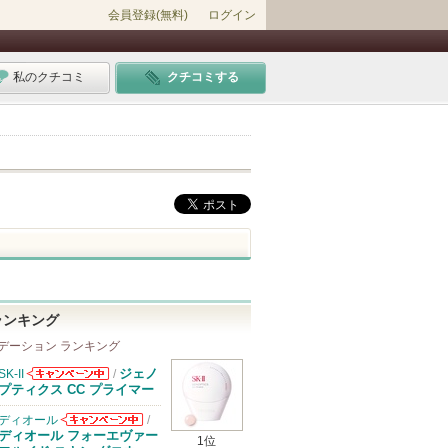
会員登録(無料)
ログイン
私のクチコミ
クチコミする
ランキング
デーション ランキング
ジェノ
SK-II
/
SK-IIからのお
プティクス CC プライマー
知らせがありま
す
ディオール
/
ディオールから
ディオール フォーエヴァー
1位