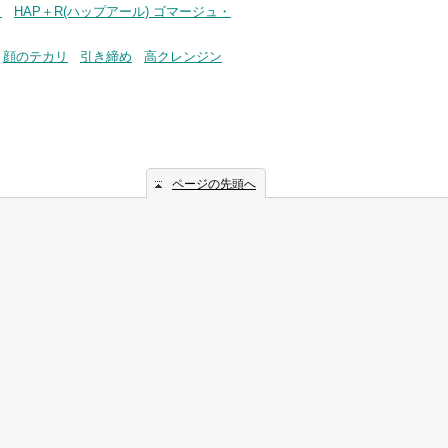
ク
HAP＋R(ハップアール) ゴマージュ・
顔のテカリ
引き締め
高クレンジン
ページの先頭へ