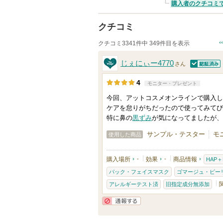
購入者のクチコミ
クチコミ
クチコミ3341件中 349件目を表示
じぇにぃー4770
さん
認証済
4
モニター・プレゼント
今回、アットコスメオンラインで購入し
ケアを怠りがちだったので使ってみてび
特に鼻の
黒ずみ
が気になってましたが、
サンプル・テスター
モ
使用した商品
購入場所
-
効果
-
商品情報
HAP
パック・フェイスマスク
ゴマージュ・ピー
アレルギーテスト済
旧指定成分無添加
通報する