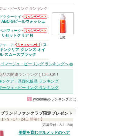
ジュ・ピーリング ランキング
ドクターケイ
ドクターケイか
ABC-Gピールウォッシュ
/
らのお知らせが
あります
ベネフィーク
ベネフィークか
リセットクリア N
/
1位
らのお知らせが
あります
ス
アテニア
/
アテニアからの
キンクリア クレンズ オイ
お知らせがあり
ル スムースブラック
ます
ゴマージュ・ピーリング ランキングへ
商品の関連ランキングもCHECK！
キンケア・基礎化粧品 ランキング
マージュ・ピーリング ランキング
?
@cosmeのランキングとは
ブランドファンクラブ限定プレゼント
 1・9・17・24日 開催！】
(応募受付：8/1～8/8)
美髪を育むデルメッドのヘア