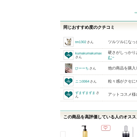
同じおすすめ度のクチコミ
ツルツルになっ
tm1302
さん
硬さがしっかり
kumakumakumax
さん
む
他の商品を購入
ひーーち
さん
粒々感がクセに
ニコ0064
さん
ずまずまずま
さ
アットコスメ様
ん
この商品を高評価している人のオススメ