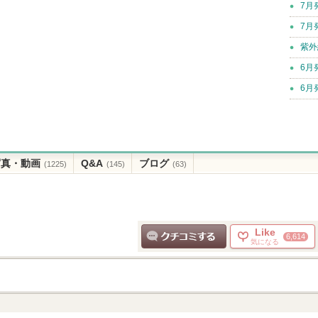
7月
7月
紫外
6月
6月
写真・動画
Q&A
ブログ
(1225)
(145)
(63)
Like
6,614
気になる
クチコミする