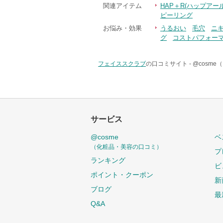
関連アイテム
HAP＋R(ハップアー
ピーリング
お悩み・効果
うるおい
毛穴
ニ
グ
コストパフォー
フェイススクラブ
の口コミサイト -
@cosm
サービス
@cosme
ベ
（化粧品・美容の口コミ）
プ
ランキング
ビ
ポイント・クーポン
新
ブログ
最
Q&A