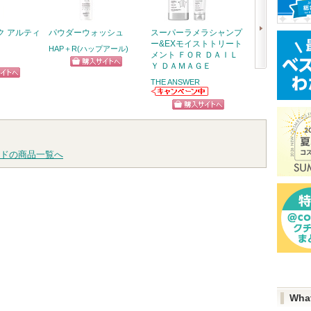
ク アルティ
パウダーウォッシュ
スーパーラメラシャンプ
5番 白玉グル
ー&EXモイストトリート
ふりかけマスク
HAP＋R(ハップアール)
メント ＦＯＲ ＤＡＩＬ
ナンバーズイン(nu
Ｙ ＤＡＭＡＧＥ
ショッピン
次
THE ANSWER
ピン
ショッ
グサイトへ
へ
THE ANSWERか
トへ
グサイ
らのお知らせが
ショッピン
あります
グサイトへ
ドの商品一覧へ
Wha