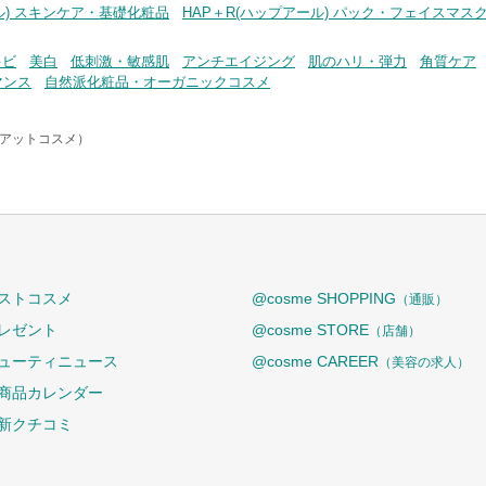
ル) スキンケア・基礎化粧品
HAP＋R(ハップアール) パック・フェイスマス
キビ
美白
低刺激・敏感肌
アンチエイジング
肌のハリ・弾力
角質ケア
マンス
自然派化粧品・オーガニックコスメ
e（アットコスメ）
ストコスメ
@cosme SHOPPING
（通販）
レゼント
@cosme STORE
（店舗）
ューティニュース
@cosme CAREER
（美容の求人）
商品カレンダー
新クチコミ