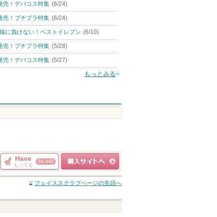
発売！デパコス特集
(6/24)
発売！プチプラ特集
(6/24)
線に負けない！ベストイレブン
(6/10)
発売！プチプラ特集
(5/28)
発売！デパコス特集
(5/27)
もっとみる
Have
84,448
もってる
ショッピングサイト
フェイススクラブ
ページの先頭へ
へ