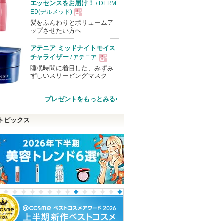
エッセンスをお届け！
/ DERM
ED(デルメッド)
髪をふんわりとボリュームア
現
ップさせたい方へ
アテニア ミッドナイトモイス
品
チャライザー
/ アテニア
睡眠時間に着目した、みずみ
現
ずしいスリーピングマスク
品
プレゼントをもっとみる
トピックス