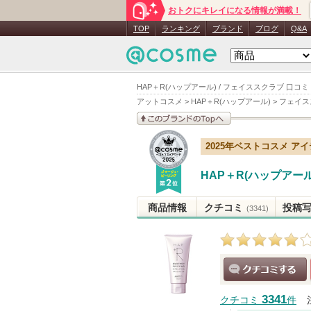
おトクにキレイになる情報が満載！
TOP
ランキング
ブランド
ブログ
Q&A
HAP＋R(ハップアール) / フェイススクラブ 口コミ
アットコスメ
>
HAP＋R(ハップアール)
>
フェイス
このブランドの情報を
2025年ベストコスメ ア
見る
HAP＋R(ハップアール
商品情報
クチコミ
投稿
(3341)
クチコミする
3341
クチコミ
件