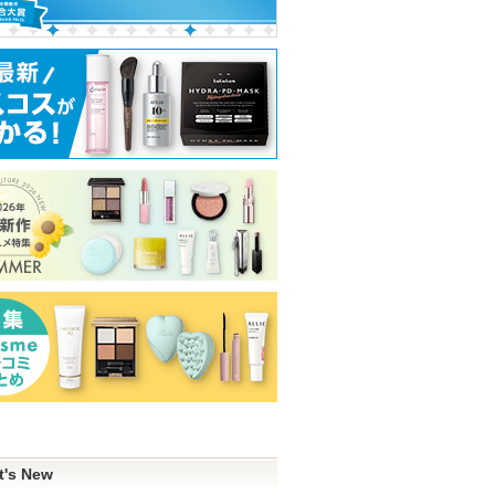
タチオンC
ジェノプティクス インフ
クリーミータッチライナ
PDRN ヒアルロ
ィニットオーラ エッセン
ー
セラム
ス
mbuzin)
キャンメイク
Anua
Anuaからの
SK-II
らせがあり
SK-IIからのお知
ピン
ショッピン
ショッピ
らせがあります
ショッピン
トへ
グサイトへ
グサイト
グサイトへ
t's New