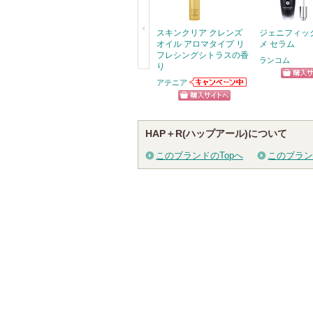
スキンクリア クレンズ
ジェニフィッ
オイル アロマタイプ リ
メ セラム
フレシングシトラスの香
ランコム
り
戻
アテニア
ショッ
アテニアからの
る
お知らせがあり
グサイ
ショッピン
ます
グサイトへ
HAP＋R(ハップアール)について
このブランドのTopへ
このブラン