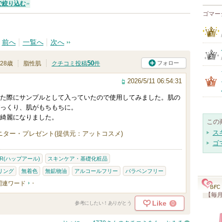
で絞り込む
ゴマー
前へ
一覧へ
次へ
50
フォロー
28歳
脂性肌
クチコミ投稿
件
2026/5/11 06:54:31
た際にサンプルとして入っていたので使用してみました。肌の
っくり、肌がもちもちに。
綺麗になりました。
この
ス
ニター・プレゼント(提供元：アットコスメ)
ゴ
＋R(ハップアール)
スキンケア・基礎化粧品
リング
無着色
無鉱物油
アルコールフリー
パラベンフリー
関連ワード
-
【毎月
Like
0
参考にしたい！ありがとう