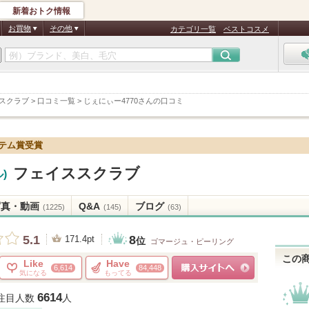
新着おトク情報
お買物
その他
カテゴリ一覧
ベストコスメ
スクラブ
>
口コミ一覧
>
じぇにぃー4770さんの口コミ
イテム賞受賞
フェイススクラブ
)
写真・動画
Q&A
ブログ
(1225)
(145)
(63)
8
5.1
171.4pt
位
ゴマージュ・ピーリング
この
Like
Have
6,614
84,448
気になる
もってる
ショッピングサイトへ
6614
注目人数
人