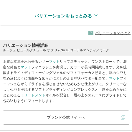
バリエーションをもっとみる
バリエーションとは？
バリエーション情報詳細
ルージュ ピュールクチュール ザ スリムNo.10 コーラルアンティノミーク
上質な本革を思わせるレザー
マット
リップスティック。ワンストロークで、濃
密な発色と
マット
フィニッシュを実現し、カラーが長時間持続します。光を拡
散するライトディフュージングジェルのソフトフォーカス効果と、唇のシワも
埋め込むように表面をなめらかにととのえる球状パウダー配合で、
マット
フィ
ニッシュながらドライさを感じさせないなめらかな仕上がりに。クリーミーな
つけ心地を実現するソフトグライディングコンプレックスと、唇をなめらかに
ととのえる
トリートメント
オイルを配合し、唇の上をスムースにグライドして
包み込むようにフィットします。
ブランド公式サイトへ