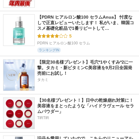
【PDRN ヒアルロン酸100 セラムAnua】 忖度な
しで正直レビューいたします！ 私がいま、韓国コ
スメ基礎化粧品で1番リピートして…
5
PDRN ヒアルロン酸100 セラム
ランキングIN
【限定30名様プレゼント】毛穴*1やくすみ*2に一
撃。タカミ・新ビタミンC美容液を9月2日全国発
売前にお試し！
タカミ
【30名様プレゼント！】日中の乾燥崩れ対策に！
美容液をまとったような「ハイドラヴェール セラ
ムパウダー」
TIRTIR
旧品を愛用していたので、こちらのリニューアル