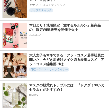
アナ スイ コスメティックス
リップスティック
本日より！地域限定「旅するルルルン」新商品
の、限定WEB販売を開催中☆彡  
ルルルン
大人女子もマネできる！アットコスメ若手社員に
聞いた、今どき垢抜けメイク術＆愛用コスメ｜ア
ットコスメ編集部 ゆま
口紅・グロス・リップライナー
マスクの肌荒れトラブルには…『ドクダミ98シカ
セラム』がおすすめ！
manyo