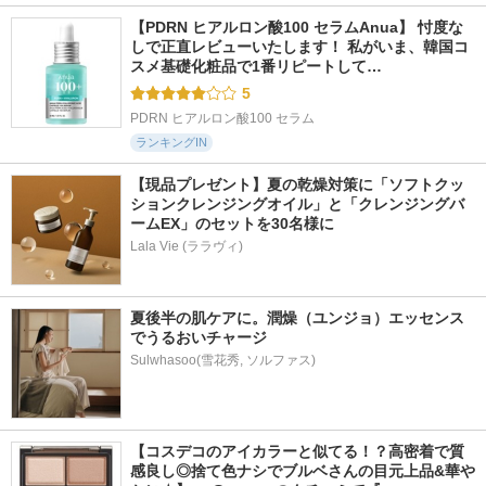
【PDRN ヒアルロン酸100 セラムAnua】 忖度な
しで正直レビューいたします！ 私がいま、韓国コ
スメ基礎化粧品で1番リピートして…
5
PDRN ヒアルロン酸100 セラム
ランキングIN
【現品プレゼント】夏の乾燥対策に「ソフトクッ
ションクレンジングオイル」と「クレンジングバ
ームEX」のセットを30名様に
Lala Vie (ララヴィ)
夏後半の肌ケアに。潤燥（ユンジョ）エッセンス
でうるおいチャージ
Sulwhasoo(雪花秀, ソルファス)
【コスデコのアイカラーと似てる！？高密着で質
感良し◎捨て色ナシでブルベさんの目元上品&華や