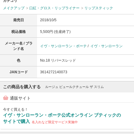
カテゴリ
メイクアップ
口紅・グロス・リップライナー
リップスティック
発売日
2018/10/5
税込価格
5,500円 (生産終了)
メーカー名 / ブラ
イヴ・サンローラン・ボーテ
/
イヴ・サンローラン
ンド名
色
No.18 リバースレッド
JANコード
3614272140073
この商品を購入する
ルージュ ピュールクチュール ザ スリム
通販サイト
今すぐ買える！
イヴ・サンローラン・ボーテ公式オンライン ブティックの
サイトで購入
名入れなど限定サービス実施中