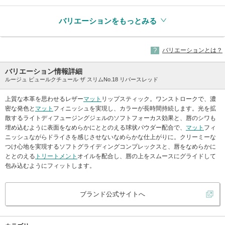
バリエーションをもっとみる
バリエーションとは？
バリエーション情報詳細
ルージュ ピュールクチュール ザ スリムNo.18 リバースレッド
上質な本革を思わせるレザー
マット
リップスティック。ワンストロークで、濃
密な発色と
マット
フィニッシュを実現し、カラーが長時間持続します。光を拡
散するライトディフュージングジェルのソフトフォーカス効果と、唇のシワも
埋め込むように表面をなめらかにととのえる球状パウダー配合で、
マット
フィ
ニッシュながらドライさを感じさせないなめらかな仕上がりに。クリーミーな
つけ心地を実現するソフトグライディングコンプレックスと、唇をなめらかに
ととのえる
トリートメント
オイルを配合し、唇の上をスムースにグライドして
包み込むようにフィットします。
ブランド公式サイトへ