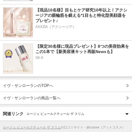
【現品10名様】目もとケア研究10年以上！アクシ
ージアの眼輪筋を鍛える*1目もと特化型美顔器を
プレゼント♪
AXXZIA（アクシージア）
【限定30名様に現品プレゼント】8つの美容効果を
この1本で【新美容液キット再販Newsも】
SK-II
イヴ・サンローランのTOPへ
イヴ・サンローランの商品一覧へ
関連リンク
ルージュ ピュールクチュール ザ スリム
ルージュ ピュールクチュール ザ スリム
の口コミサイト - @cosme（アットコスメ）