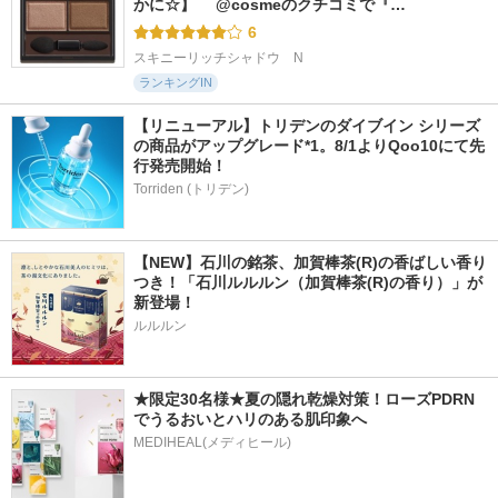
かに☆】 　@cosmeのクチコミで『…
6
スキニーリッチシャドウ　N
ランキングIN
【リニューアル】トリデンのダイブイン シリーズ
の商品がアップグレード*1。8/1よりQoo10にて先
行発売開始！
Torriden (トリデン)
【NEW】石川の銘茶、加賀棒茶(R)の香ばしい香り
つき！「石川ルルルン（加賀棒茶(R)の香り）」が
新登場！
ルルルン
★限定30名様★夏の隠れ乾燥対策！ローズPDRN
でうるおいとハリのある肌印象へ
MEDIHEAL(メディヒール)