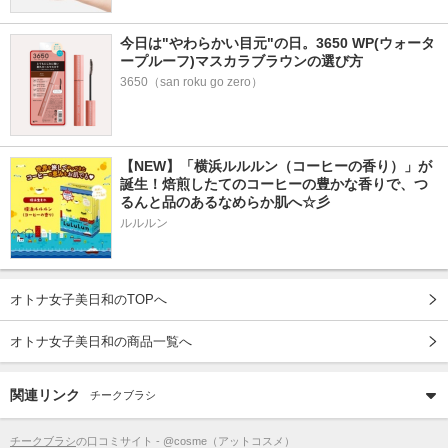
今日は"やわらかい目元"の日。3650 WP(ウォータ
ープルーフ)マスカラブラウンの選び方
3650（san roku go zero）
【NEW】「横浜ルルルン（コーヒーの香り）」が
誕生！焙煎したてのコーヒーの豊かな香りで、つ
るんと品のあるなめらか肌へ☆彡
ルルルン
オトナ女子美日和のTOPへ
オトナ女子美日和の商品一覧へ
関連リンク
チークブラシ
チークブラシ
の口コミサイト - @cosme（アットコスメ）