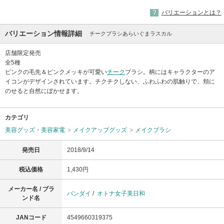
バリエーションとは？
バリエーション情報詳細
チークブラシあらいぐまラスカル
店舗限定発売
全5種
ピンクの毛先＆ピンクメッキが可愛い
チーク
ブラシ。柄にはキャラクターのア
イコンがデザインされています。チクチクしない、ふわふわの肌触りで、頬に
のせると自然にぼかせます。
カテゴリ
美容グッズ・美容家電
メイクアップグッズ
メイクブラシ
発売日
2018/9/14
税込価格
1,430円
メーカー名 / ブラ
バンダイ
/
オトナ女子美日和
ンド名
JANコード
4549660319375