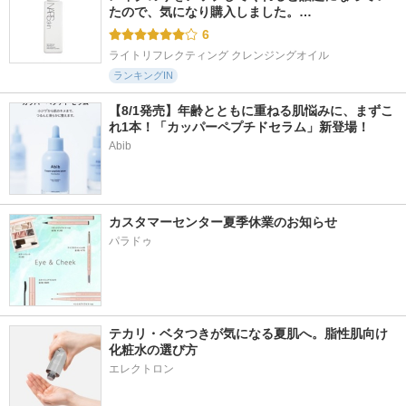
たので、気になり購入しました。…
6
ライトリフレクティング クレンジングオイル
ランキングIN
【8/1発売】年齢とともに重ねる肌悩みに、まずこ
れ1本！「カッパーペプチドセラム」新登場！
Abib
カスタマーセンター夏季休業のお知らせ
パラドゥ
テカリ・ベタつきが気になる夏肌へ。脂性肌向け
化粧水の選び方
エレクトロン