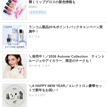
輝くリップグロスの新色情報も
NARS
メイクブラシ
ランコム製品20％ポイントバックキャンペーン実
施中！
ランコム
＼発売中！／2026 Autumn Collection　ティント
ルージュやアイカラー、限定のチークも！
ポール ＆ ジョー
＼A HAPPY NEW YEAR／エレクトロン豪華セッ
トで新年をお祝い！
エレクトロン