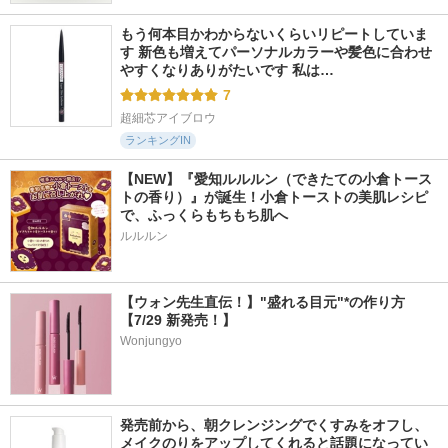
もう何本目かわからないくらいリピートしていま
す 新色も増えてパーソナルカラーや髪色に合わせ
やすくなりありがたいです 私は…
7
超細芯アイブロウ
ランキングIN
【NEW】『愛知ルルルン（できたての小倉トース
トの香り）』が誕生！小倉トーストの美肌レシピ
で、ふっくらもちもち肌へ
ルルルン
【ウォン先生直伝！】"盛れる目元"*の作り方
【7/29 新発売！】
Wonjungyo
発売前から、朝クレンジングでくすみをオフし、
メイクのりをアップしてくれると話題になってい