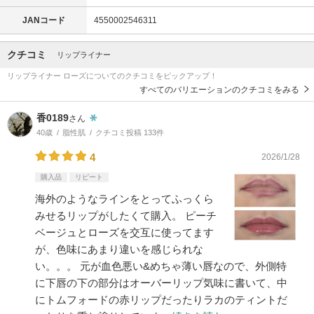
JANコード
4550002546311
クチコミ
リップライナー
リップライナー ローズについてのクチコミをピックアップ！
すべてのバリエーションのクチコミをみる
香0189
さん
40歳
脂性肌
クチコミ投稿 133件
4
2026/1/28
購入品
リピート
海外のようなラインをとってふっくら
みせるリップがしたくて購入。 ピーチ
ベージュとローズを交互に使ってます
が、色味にあまり違いを感じられな
い。。。 元が血色悪い&めちゃ薄い唇なので、外側特
に下唇の下の部分はオーバーリップ気味に書いて、中
にトムフォードの赤リップだったりラカのティントだ