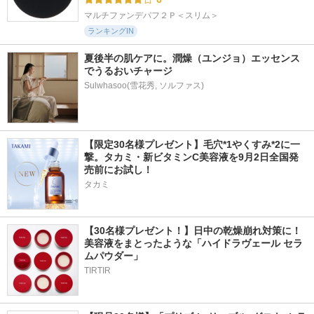
マルチファンデパフ２Ｐ＜スリム＞
ランキングIN
夏後半の肌ケアに。潤燥（ユンジョ）エッセンス
でうるおいチャージ
Sulwhasoo(雪花秀, ソルファス)
【限定30名様プレゼント】毛穴*1やくすみ*2に一
撃。タカミ・新ビタミンC美容液を9月2日全国発
売前にお試し！
タカミ
【30名様プレゼント！】日中の乾燥崩れ対策に！
美容液をまとったような「ハイドラヴェール セラ
ムパウダー」
TIRTIR