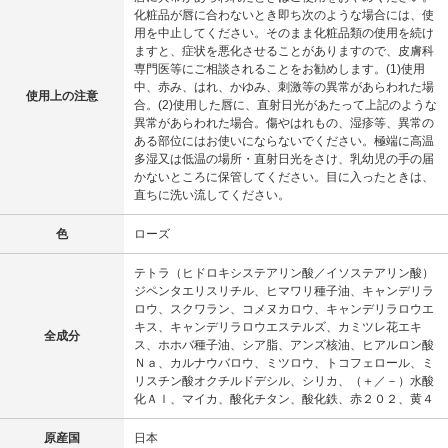
化粧品が唇に合わないとき即ち次のような場合には、使
用を中止してください。そのまま化粧品類の使用を続け
ますと、症状を悪化させることがありますので、皮膚科
専門医等にご相談されることをお勧めします。(1)使用
中、赤み、はれ、かゆみ、刺激等の異常があらわれた場
使用上の注意
合。(2)使用した唇に、直射日光があたって上記のような
異常があらわれた場合。傷やはれもの、湿疹等、異常の
ある部位にはお使いにならないでください。極端に高温
多湿又は低温の場所・直射日光をさけ、乳幼児の手の届
かないところに保管してください。目に入ったときは、
直ちに洗い流してください。
色
ローズ
テトラ（ヒドロキシステアリン酸／イソステアリン酸）
ジペンタエリスリチル、ヒマワリ種子油、キャンデリラ
ロウ、スクワラン、コメヌカロウ、キャンデリラロウエ
キス、キャンデリラロウエステルズ、カミツレ花エキ
全成分
ス、ホホバ種子油、シア脂、アンズ核油、ヒアルロン酸
Ｎａ、カルナウバロウ、ミツロウ、トコフェロール、ミ
リスチン酸オクチルドデシル、シリカ、（＋／－）水酸
化Ａｌ、マイカ、酸化チタン、酸化鉄、赤２０２、黄４
原産国
日本