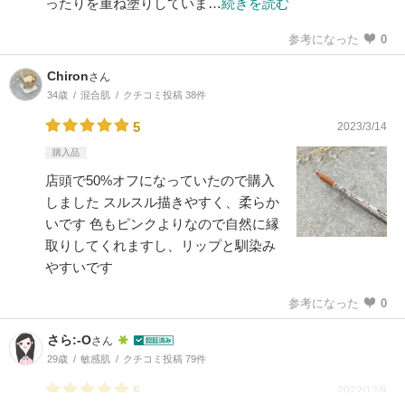
ったりを重ね塗りしていま…
続きを読む
参考になった
0
Chiron
さん
34歳
混合肌
クチコミ投稿 38件
5
2023/3/14
購入品
店頭で50%オフになっていたので購入
しました スルスル描きやすく、柔らか
いです 色もピンクよりなので自然に縁
取りしてくれますし、リップと馴染み
やすいです
参考になった
0
さら:-O
さん
29歳
敏感肌
クチコミ投稿 79件
5
2022/12/8