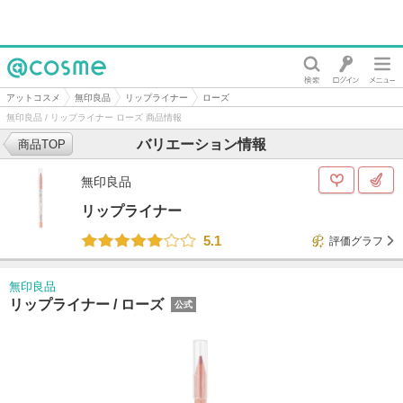
@cosme
アットコスメ
無印良品
リップライナー
ローズ
無印良品 / リップライナー ローズ 商品情報
バリエーション情報
商品TOP
無印良品
リップライナー
5.1
評価グラフ
無印良品
リップライナー /
ローズ
公式