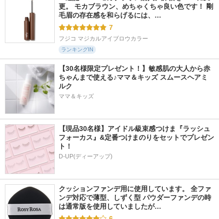
更。 モカブラウン、めちゃくちゃ良い色です！ 剛
毛眉の存在感を和らげるには、…
7
フジコ マジカルアイブロウカラー
ランキングIN
【30名様限定プレゼント！】敏感肌の大人から赤
ちゃんまで使える♪ママ＆キッズ スムースヘアミ
ルク
ママ＆キッズ
【現品30名様】アイドル級束感つけま『ラッシュ
フォーカス』&定番つけまのりをセットでプレゼン
ト！
D-UP(ディーアップ)
クッションファンデ用に使用しています。 全ファ
ンデ対応で薄型、しずく型 パウダーファンデの時
は通常版を使用していましたが…
6