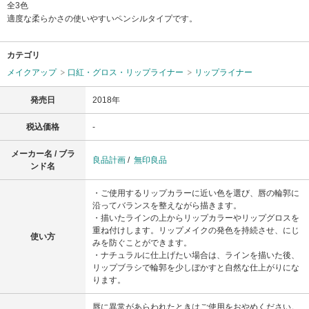
全3色
適度な柔らかさの使いやすいペンシルタイプです。
カテゴリ
メイクアップ
口紅・グロス・リップライナー
リップライナー
発売日
2018年
税込価格
-
メーカー名 / ブラ
良品計画
/
無印良品
ンド名
・ご使用するリップカラーに近い色を選び、唇の輪郭に
沿ってバランスを整えながら描きます。
・描いたラインの上からリップカラーやリップグロスを
重ね付けします。リップメイクの発色を持続させ、にじ
使い方
みを防ぐことができます。
・ナチュラルに仕上げたい場合は、ラインを描いた後、
リップブラシで輪郭を少しぼかすと自然な仕上がりにな
ります。
唇に異常があらわれたときはご使用をおやめください。