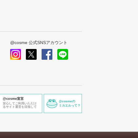
@cosme 公式SNSアカウント
instagram
x
facebook
line
@cosme宣言
@cosmeの
安心してご利用いただけ
ミカエルって？
るサイト運営を目指して