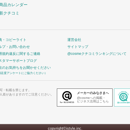
商品カレンダー
新クチコミ
責・コピーライト
運営会社
ルプ・お問い合わせ
サイトマップ
用規約違反に関するご連絡
@cosmeクチコミランキングについて
スタマーサポートブログ
在のお気持ちをお聞かせください
満足度アンケートにご協力ください）
写・転載を禁じます。
メーカーのみなさまへ
人差がありますのでご注意ください。
@cosmeへの掲載・
ビジネス活用はこちら
copyright©istyle,inc.