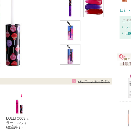
口紅・
この
メ
口
【毎月
バリエーションとは？
LOLLTO003 カ
ラー・スウィ…
(生産終了)