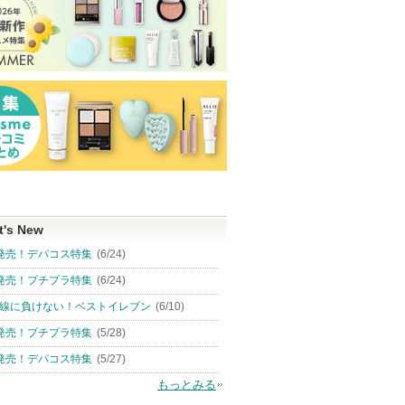
t's New
発売！デパコス特集
(6/24)
発売！プチプラ特集
(6/24)
線に負けない！ベストイレブン
(6/10)
発売！プチプラ特集
(5/28)
発売！デパコス特集
(5/27)
もっとみる