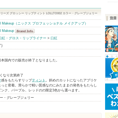
ーズ グロッシー リップティント LOLLTO002 カラー・グレープジェリー
注目
sional Makeup（ニックス プロフェッショナル メイクアップ）
l Makeup
NYX
口紅・グロス・リップライナー
>
口紅
Professional
了)
Makeup
BrandInfo
日本国内での販売が終了となりました。
なくなり次第終了
ヤ
感をもたらすリップ
ティント
。斜めのカットになったアプリケ
たっと密着。滑らかで軽い質感なのにみたままの発色をもたらし
ピンク、パープル、レッドのの限定3色から選べます。
 カラー・グレープジェリー