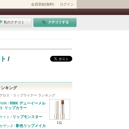
会員登録(無料)
ログイン
私のクチコミ
クチコミする
ント
/
ランキング
グロス・リップライナー ランキング
RMK デューイーメル
RMK
/
ト リップカラー
リップモンスター
ケイト
/
1位
影色リップメイカ
セザンヌ
/