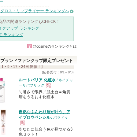
ー
グロス・リップライナー ランキングへ
商品の関連ランキングもCHECK！
イクアップ ランキング
紅 ランキング
?
@cosmeのランキングとは
ブランドファンクラブ限定プレゼント
 1・9・17・24日 開催！】
(応募受付：8/1～8/8)
ルートバリア 化粧水
/ ネイチャ
ーリパブリック
＼暑さで限界／肌土台＝角質
現
層をうるおす化粧水
品
自然なふんわり眉が叶う、ア
イブロウペンシル
/ パラドゥ
あなたに似合う色が見つかる3
現
色セット！