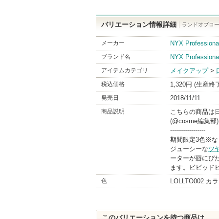
バリエーション情報詳細
ランドオブローリ
メーカー
NYX Profes
ブランド名
NYX Professiona
アイテムカテゴリ
メイクアップ
>
税込価格
1,320円 (生産終
発売日
2018/11/11
商品説明
こちらの商品は
(@cosme編集部)
------------------
期間限定3色※
ジューシーな
ツ
ーターが唇にぴ
ます。ビビッド
色
LOLLTO002
このバリエーションを持つ商品は...