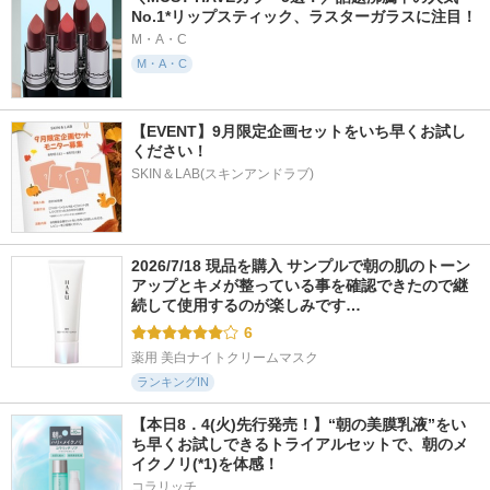
No.1*リップスティック、ラスターガラスに注目！
M・A・C
M・A・C
【EVENT】9月限定企画セットをいち早くお試し
ください！
SKIN＆LAB(スキンアンドラブ)
2026/7/18 現品を購入 サンプルで朝の肌のトーン
アップとキメが整っている事を確認できたので継
続して使用するのが楽しみです…
6
薬用 美白ナイトクリームマスク
ランキングIN
【本日8．4(火)先行発売！】“朝の美膜乳液”をい
ち早くお試しできるトライアルセットで、朝のメ
イクノリ(*1)を体感！
コラリッチ