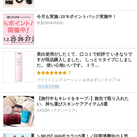
今月も実施♪10％ポイントバック実施中！
米肌(MAIHADA)
美白使用がしたくて、口コミで好評で いきなりで
すが現品購入しました。 しっとりタイプにしまし
た。 使い心地いいです。 トラ…
7
ブライトニング ローション みずみずしいタイプ ca
ランキングIN
【旅行中もキレイをキープ♪】旅先で取り入れた
い、持ち運びスキンケアアイテム5選
AXXZIA（アクシージア）
＼MUST HAVEカラー5選！／話題沸騰中の人気