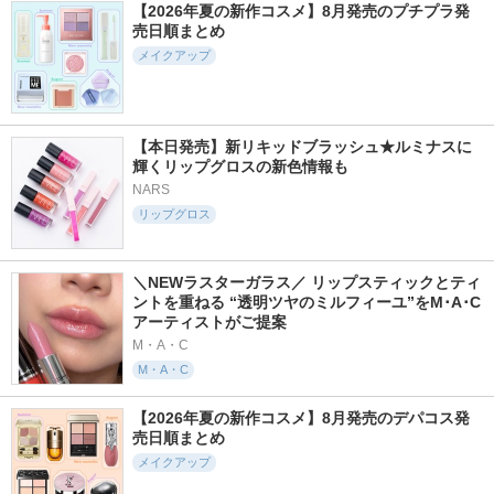
【2026年夏の新作コスメ】8月発売のプチプラ発
売日順まとめ
メイクアップ
【本日発売】新リキッドブラッシュ★ルミナスに
輝くリップグロスの新色情報も
NARS
リップグロス
＼NEWラスターガラス／ リップスティックとティ
ントを重ねる “透明ツヤのミルフィーユ”をM･A･C
アーティストがご提案
M・A・C
M・A・C
【2026年夏の新作コスメ】8月発売のデパコス発
売日順まとめ
メイクアップ