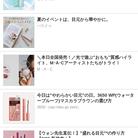
夏のイベントは、目元から華やかに。
パラドゥ
＼本日全国発売！／光で遊ぶ”おもち”質感ハイラ
イト、M･A･Cアーティストたちがトライ！
M・A・C
今日は"やわらかい目元"の日。3650 WP(ウォータ
ープルーフ)マスカラブラウンの選び方
3650（san roku go zero）
【ウォン先生直伝！】"盛れる目元"*の作り方