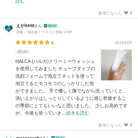
読む
参考になった
0
えが4448
さん
30歳
混合肌
クチコミ投稿 174件
6
2024/2/28
購入品
HALCA (ハルカ)クリーミーウォッシュ
を使用してみました チューブタイプの
洗顔フォームで泡立てネットを使って
泡立てるとモコモコのしっかりした泡
ができました。 手で優しく撫でながら洗っていくと、
洗い上がりはしっとりしているように感じ乾燥するこ
の季節にとてもいいなと思いました。 少しお高めです
が、今後も使っていき…
続きを読む
参考になった
0
maaaaaacha