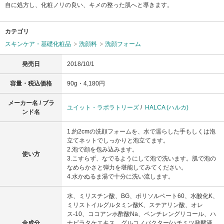
自に処方し、化粧ノリの良い、キメの整った肌へと導きます。
カテゴリ
スキンケア・基礎化粧品
洗顔料
洗顔フォーム
発売日
2018/10/1
容量・税込価格
90g・4,180円
メーカー名 / ブラ
ユイット・ラボラトリーズ
/
HALCA (ハルカ)
ンド名
1.約2cmの洗顔フォームを、水で濡らした手もしくは泡
立てネットでしっかりと泡立てます。
2.泡で顔を包み込みます。
使い方
3.こすらず、なでるようにして泡で洗います。肌で泡の
なめらかさと弾力を堪能してみてください。
4.水かぬるま湯で十分に洗い流します。
水、ミリスチン酸、BG、ポリソルベート60、水酸化K、
ミリストイルグルタミン酸K、ステアリン酸、オレ
ス-10、ココアンホ酢酸Na、ペンチレングリコール、ハ
全成分
ナビラタケエキス、グルコノバクター/ハチミツ発酵液、