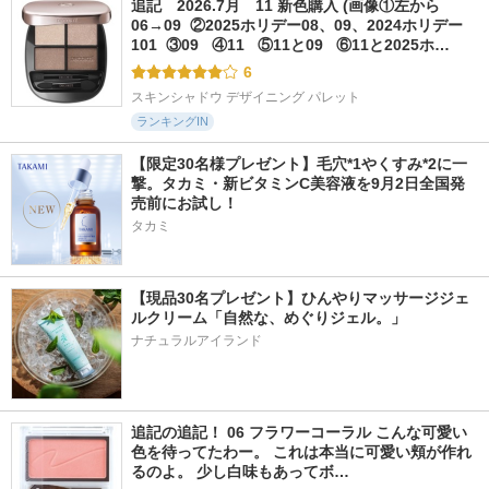
追記　2026.7月　11 新色購入 (画像①左から
06→09  ②2025ホリデー08、09、2024ホリデー
101  ③09   ④11   ⑤11と09   ⑥11と2025ホ…
6
スキンシャドウ デザイニング パレット
ランキングIN
【限定30名様プレゼント】毛穴*1やくすみ*2に一
撃。タカミ・新ビタミンC美容液を9月2日全国発
売前にお試し！
タカミ
【現品30名プレゼント】ひんやりマッサージジェ
ルクリーム「自然な、めぐりジェル。」
ナチュラルアイランド
追記の追記！ 06 フラワーコーラル こんな可愛い
色を待ってたわー。 これは本当に可愛い頬が作れ
るのよ。 少し白味もあってボ…