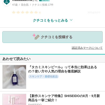
さん
47歳
混合肌
クチコミ投稿 17件
6
2024/2/22
クチコミをもっとみる
クチコミを投稿する
参考になった
0
認証済みマークについて
あわせて読みたい
『タカミスキンピール』って本当に効果はある
の？使い方や人気の理由を徹底解説
スキンケア・基礎化粧品
【新作スキンケア特集】SHISEIDOの8月・9月新
商品を一挙ご紹介！