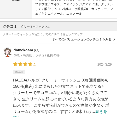
ブドウ種子エキス、ニオイテンジクアオイ油、グリチル
リチン酸2K、クエン酸Na、水酸化Ca、カルボマー、フ
ェノキシエタノール、エタノール
クチコミ
クリーミーウォッシュ
クリーミーウォッシュ 90gについてのクチコミをピックアップ！
すべてのバリエーションのクチコミをみる
damekoara
さん
30歳
乾燥肌
クチコミ投稿 43件
4
2024/2/29
購入品
HALCA(ハルカ) クリーミーウォッシュ 90g 通常価格4,
180円(税込) 水に濡らした泡立てネットで泡立てると
クリーミーでモコモコのキメ細かい泡がたくさんでて
きて 生クリームを顔にのせているような弾力ある泡が
出来ます。 こすらず洗顔ができるので摩擦が少なく ボ
リュームがある泡なのに、すすぐと泡切れも…
続きを