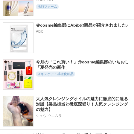
SHISEIDO
洗顔フォーム
＠cosme編集部にAbibの商品が紹介されました♪
Abib
今月の「これ買い！」@cosme編集部のいちおし
「夏発売の新作」
スキンケア・基礎化粧品
大人気クレンジングオイルの魅力に徹底的に迫る
対談【製品担当と徹底深堀り！人気クレンジング
の魅力】
シュウ ウエムラ