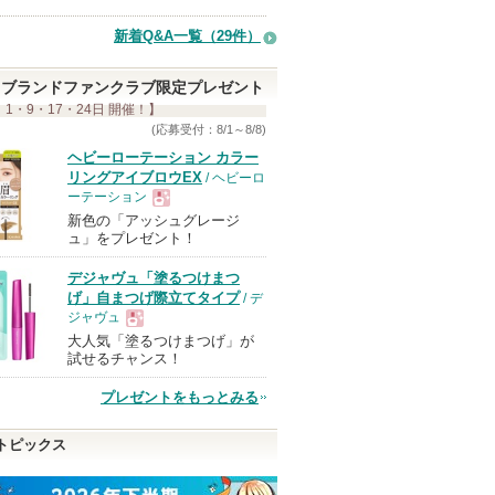
新着Q&A一覧（29件）
ブランドファンクラブ限定プレゼント
 1・9・17・24日 開催！】
(応募受付：8/1～8/8)
ヘビーローテーション カラー
リングアイブロウEX
/ ヘビーロ
ーテーション
新色の「アッシュグレージ
現
ュ」をプレゼント！
デジャヴュ「塗るつけまつ
品
げ」自まつげ際立てタイプ
/ デ
ジャヴュ
大人気「塗るつけまつげ」が
現
試せるチャンス！
プレゼントをもっとみる
品
トピックス