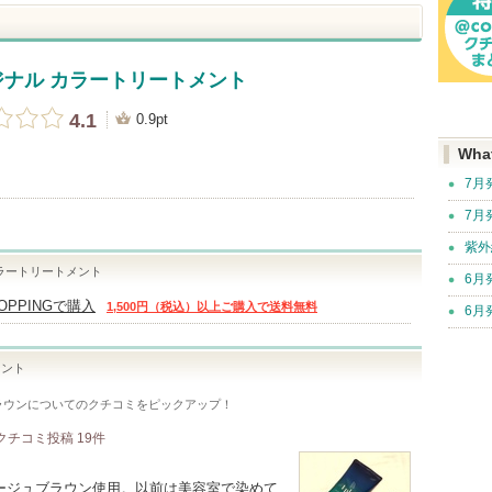
リジナル カラートリートメント
4.1
0.9pt
Wha
7月
7月
紫外
カラートリートメント
6月
HOPPINGで購入
1,500円（税込）以上ご購入で送料無料
6月
メント
ラウン
についてのクチコミをピックアップ！
クチコミ投稿
19
件
ージュブラウン使用。以前は美容室で染めて