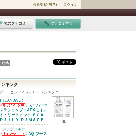
会員登録(無料)
ログイン
私のクチコミ
クチコミする
公式
ランキング
プー・コンディショナー ランキング
THE ANSWER
スーパーラ
/
THE ANSWER
メラシャンプー&EXモイス
からのお知らせ
トトリートメント ＦＯＲ
があります
ＤＡＩＬＹ ＤＡＭＡＧＥ
1位
コスメデコルテ
AQ ブース
/