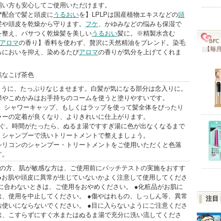
弱い方も安心してご使用いただけます。
%*配合で髪と頭皮に
うるおい
を】LPLPは国産植物エキスなどの
頭
髪や頭皮を乾燥から守ります。
フケ
、かゆみなどの悩みも保湿で
を整え、パサつく乾燥髪を美しい
うるおい
髪に。※精製水含む
アロマ
の香り】香料を使わず、贅沢に天然精油をブレンド。染毛
【毎月
るにおいを抑え、染めるたび
アロマ
の香りが気分を上げてくれま
然なこげ茶色
うように、たっぷりなじませます。白髪が気になる部分は念入りに。
際やこめかみはお手持ちのコームを使うと塗りやすいです。
置く。シャワーキャップ、もしくはラップを使って髪全体をぴったり
ラーの定着が良くなり、よりきれいに仕上がります。
すぐ。時間がたったら、ぬるま湯ですすぎ湯に色が出なくなるまで
、シャンプーで洗いトリートメントで整えましょう。
シリコンのシャンプー・トリートメントをご使用いただくと色落
す。
質の方、肌が敏感な方は、ご使用前にパッチテストの実施をおすす
 ●お肌や頭皮に異常が生じていないかよく注意して使用してくださ
に合わないときは、ご使用をおやめください。 ●化粧品がお肌に
は、使用を中止してください。 ●傷やはれもの、しっしん等、異常
注目
お使いにならないでください。 ●目に入らないようにご注意くださ
は、こすらずにすぐ水またはぬるま湯で充分に洗い流してくださ