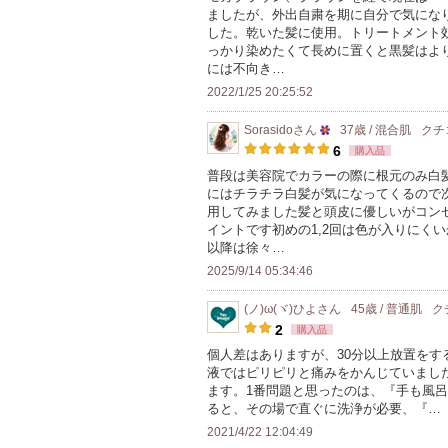
ましたが、外出自粛を期に自分で気にな
した。乾いた髪に使用。トリートメント
っかり染めたくて長めに置くと黒髪はよ
には不向き…
2022/1/25 20:25:52
Sorasido
さん
37歳 / 混合肌
クチ
25
6
購入品
人
普段は美容院でカラーの際に根元のみ白
にはチラチラ白髪が気になってくるので
以
用してみました髪と頭皮に優しいがコン
上
イントです初めの1,2回は色が入りにく
の
以降は徐々…
メ
2025/9/14 05:34:46
ン
(ノ)ω(ヾ)ひよ
さん
45歳 / 普通肌
ク
バ
2
購入品
ー
個人差はありますが、30分以上放置をす
に
液ではピリピリと痛みをかんじていまし
お
ます。1番問題と思ったのは、『手も風
ると、その場で直ぐに洗浄が必要、『…
気
2021/4/22 12:04:49
に