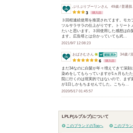
入
ぶりぶりブーリン
さん
49歳 / 普通肌
り
3
購入品
登
３回程連続使用を推奨されてます。モカ
録
ツルサラサラの仕上がりです。トリート
たいと思います。３回使用した感想は白
さ
ます。広告塔とは分かっていても武…
れ
2021/9/7 12:08:23
て
い
おばさむ
さん
34歳 /
認証済
5
ま
6
購入品
人
す
まだ34なのに白髪が年々増えてきて深
染めをしてもらっていますが1ヵ月もた
以
院に行くのは現実的ではないので、まず
上
が1日しかもちませんでした。こちら…
の
2020/5/17 01:45:57
メ
ン
バ
LPLP(ルプルプ)について
ー
に
このブランドのTopへ
このブラン
お