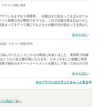
クチコミ投稿
38
件
ブラウンをまずは１回使用。 白髪はまだ染まってませんがツル
メント効果の方が期待できそうな…これで白髪が染まればリピし
髪染まってる？って感じでもともとの髪の方が染まってる気がし
続きを読む
 混合肌
クチコミ投稿
63
件
刻に悩んでいたところこちらの商品に出会いました。美容院で白髪
たないうちに生え際が気になります。リタッチをしに頻繁に美容
薬局で他社のカラートリートメントを購入して使ってみたのです
続きを読む
モカブラウンのクチコミをもっと見る
ドの商品一覧へ