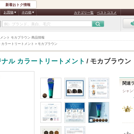
新着おトク情報
お買物
その他
カテゴリ一覧
ベストコスメ
リートメント モカブラウン 商品情報
ナル カラートリートメント
>
モカブラウン
リジナル カラートリートメント
/ モカブラウン
関連
シャン