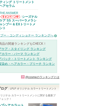
コスメデコルテ
ティング トリートメント
からのお知らせ
ヘアセラム
があります
THE ANSWER
シーズナル
/
THE ANSWER
ケア SS スーパーラメラシ
からのお知らせ
ャンプー & EXトリートメ
があります
ント
プー・コンディショナー ランキングへ
商品の関連ランキングもCHECK！
アケア・スタイリング ランキング
アカラー・パーマ ランキング
アパック・トリートメント ランキング
髪染め・ヘアカラー・ブリーチ ランキン
?
@cosmeのランキングとは
ブログ
LPLP オリジナル カラートリートメント
 オリジナル カラートリートメント
に関する最新ブ
チェック！
ルプヘアカラート