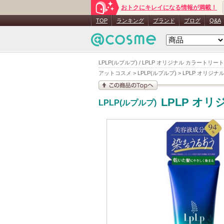
おトクにキレイになる情報が満載！
TOP
ランキング
ブランド
ブログ
Q&A
LPLP(ルプルプ) / LPLP オリジナル カラート
アットコスメ
>
LPLP(ルプルプ)
>
LPLP オリジ
この商品の情報を見
LPLP オ
LPLP(ルプルプ)
る