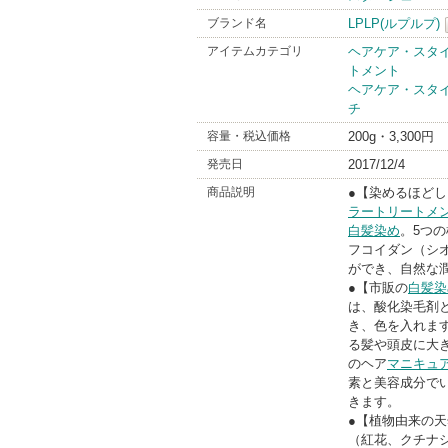
ブランド名
LPLP(ルプルプ)
アイテムカテゴリ
ヘアケア・スタ
トメント
ヘアケア・スタ
チ
容量・税込価格
200g・3,300円
発売日
2017/12/4
商品説明
●【染めるほど
ラートリートメ
白髪染め
。5つの
フコイダン（シ
ができ、自然な
●【市販の
白髪染
は、酸化染毛剤
き、色を入れま
る髪や頭皮に大
のヘア
マニキュ
素と美容成分で
きます。
●【植物由来の
（紅花、クチナ