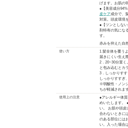
げます。お肌の
●【美容成分94
皮ケア
成分で、
対策。頭皮環境
●【ツンとしない
剤特有の気にな
す。
赤みを抑えた自
使い方
1.髪全体を覆
届きにくい生え
2．20~30分
と包み込むとカ
3．しっかりす
しっかりすすぎ
※弱酸性・ノン
ちが軽減されま
使用上の注意
●アレルギー体
めいたします。
い。 お肌や頭皮
合わないときに
のある部位には
い。入った場合