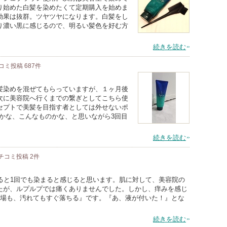
り始めた白髪を染めたくて定期購入を始めま
効果は抜群。ツヤツヤになります。白髪をし
り濃い黒に感じるので、明るい髪色を好む方
続きを読む
コミ投稿
687
件
髪染めを混ぜてもらっていますが、１ヶ月後
次に美容院へ行くまでの繋ぎとしてこちら使
セプトで美髪を目指す者としては外せないポ
いかな、こんなものかな、と思いながら3回目
続きを読む
チコミ投稿
2
件
ると1回でも染まると感じると思います。肌に対して、美容院の
たが、ルプルプでは痛くありませんでした。しかし、痒みを感じ
呂場も、汚れてもすぐ落ちる』です。『あ、液が付いた！』とな
続きを読む