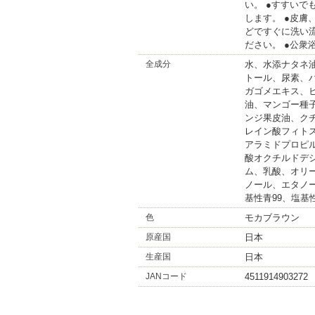
い。 ●すすい
します。 ●皮
どですぐに洗い
ださい。 ●公衆
全成分
水、水添ナタネ
トール、尿素、
ガゴメエキス、
油、マンゴー種
ンジ果皮油、ク
レイン酸フィト
アラミドプロピ
酸オクチルドデ
ム、乳酸、オリ
ノール、エタノール
基性青99、塩基性
色
モカブラウン
原産国
日本
生産国
日本
JANコード
4511914903272