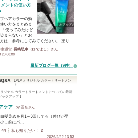
トメントの使い方
め
プヘアカラーの効
使い方をまとめま
 「使ってみたけど
染まらない」とお
方は、参考にしてみてください。 塗り…
容室運営
長崎弘幸（ひでよし）
さん
9 20:00:00
最新ブログ一覧（9件）
Q&A
LPLP オリジナル カラートリートメン
ト
 オリジナル カラートリートメント
についての最新
をピックアップ！
アケア
by 匿名
さん
・白髪染めを月1～3回してる（伸びが早
少し前にパ…
44
私も知りたい！
2
2026/4/22 13:53