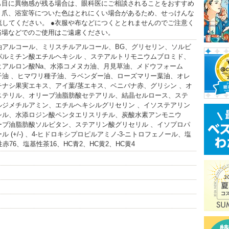
でも目に異物感が残る場合は、眼科医にご相談されることをおすすめ
膚、爪、浴室等についた色はとれにくい場合があるため、せっけんな
流してください。 ●衣服や布などにつくととれませんのでご注意く
浴場などでのご使用はご遠慮ください。
油アルコール、ミリスチルアルコール、BG、グリセリン、ソルビ
パルミチン酸エチルヘキシル 、ステアルトリモニウムブロミド、
ヒアルロン酸Na、水添コメヌカ油、月見草油、メドウフォーム
子油 、ヒマワリ種子油、ラベンダー油、ローズマリー葉油、オレ
チナシ果実エキス、アイ葉/茎エキス、ベニバナ赤、グリシン 、オ
ステリル、オリーブ油脂肪酸セテアリル、結晶セルロース、ステ
ルジメチルアミン、エチルヘキシルグリセリン 、イソステアリン
シル、水添ロジン酸ペンタエリスリチル、炭酸水素アンモニウ
ーブ油脂肪酸ソルビタン、ステアリン酸グリセリル 、イソプロパ
 (+/-) 、4-ヒドロキシプロピルアミノ-3-ニトロフェノール、塩
赤76、塩基性茶16、HC青2、HC黄2、HC黄4