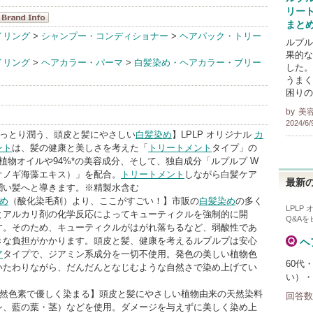
リー
まと
LPLP(ルプル
イリング
>
シャンプー・コンディショナー
>
ヘアパック・トリー
ルプル
プ) BrandInfo
果的な
イリング
>
ヘアカラー・パーマ
>
白髪染め・ヘアカラー・ブリー
した。
うまく
困りの
by
美
2024/6/
しっとり潤う、頭皮と髪にやさしい
白髪染め
】LPLP オリジナル
カ
ント
は、髪の健康と美しさを考えた「
トリートメント
タイプ」の
植物オイルや94%*の美容成分、そして、独自成分「ルプルプ W
オノギ海藻エキス）」を配合。
トリートメント
しながら白髪ケア
最新の
潤い髪へと導きます。※精製水含む
め
（酸化染毛剤）より、ここがすごい！】市販の
白髪染め
の多く
LPLP
とアルカリ剤の化学反応によってキューティクルを強制的に開
Q&A
す。そのため、キューティクルがはがれ落ちるなど、弱酸性であ
きな負担がかかります。頭皮と髪、健康を考えるルプルプは安心
ヘ
ア
タイプで、ジアミン系成分を一切不使用。発色の美しい植物色
60代
いたわりながら、だんだんとなじむような自然さで染め上げてい
い）・
天然色素で優しく染まる】頭皮と髪にやさしい植物由来の天然染料
回答数
シ、藍の葉・茎）などを使用。ダメージを与えずに美しく染め上