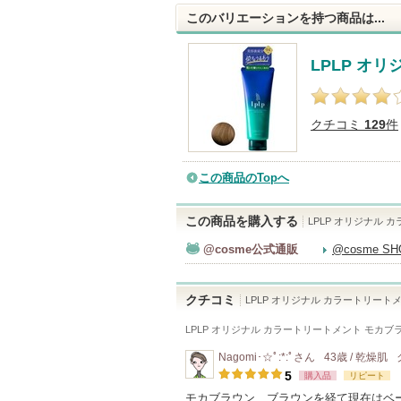
このバリエーションを持つ商品は...
LPLP オ
クチコミ
129
件
この商品のTopへ
この商品を購入する
LPLP オリジナル 
@cosme公式通販
@cosme S
クチコミ
LPLP オリジナル カラートリート
LPLP オリジナル カラートリートメント モカブ
Nagomi･☆ﾟ:*:ﾟ
さん
43歳 / 乾燥肌
5
購入品
リピート
モカブラウン、ブラウンを経て現在はベ