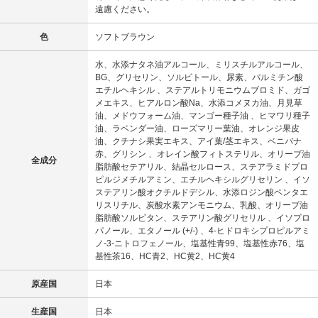
遠慮ください。
色
ソフトブラウン
水、水添ナタネ油アルコール、ミリスチルアルコール、
BG、グリセリン、ソルビトール、尿素、パルミチン酸
エチルヘキシル 、ステアルトリモニウムブロミド、ガゴ
メエキス、ヒアルロン酸Na、水添コメヌカ油、月見草
油、メドウフォーム油、マンゴー種子油 、ヒマワリ種子
油、ラベンダー油、ローズマリー葉油、オレンジ果皮
油、クチナシ果実エキス、アイ葉/茎エキス、ベニバナ
赤、グリシン 、オレイン酸フィトステリル、オリーブ油
全成分
脂肪酸セテアリル、結晶セルロース、ステアラミドプロ
ピルジメチルアミン、エチルヘキシルグリセリン 、イソ
ステアリン酸オクチルドデシル、水添ロジン酸ペンタエ
リスリチル、炭酸水素アンモニウム、乳酸、オリーブ油
脂肪酸ソルビタン、ステアリン酸グリセリル 、イソプロ
パノール、エタノール (+/-) 、4-ヒドロキシプロピルアミ
ノ-3-ニトロフェノール、塩基性青99、塩基性赤76、塩
基性茶16、HC青2、HC黄2、HC黄4
原産国
日本
生産国
日本