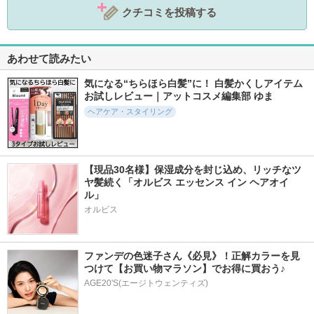
クチコミを投稿する
あわせて読みたい
気になる“ちらほら白髪”に！ 白髪かくしアイテム
お試しレビュー｜アットコスメ編集部 ゆま
ヘアケア・スタイリング
【現品30名様】保湿成分を封じ込め、リッチなツ
ヤ髪続く「オルビス エッセンス イン ヘアオイ
ル」
オルビス
ファンデの色迷子さん《必見》！正解カラーを見
つけて【お買い物マラソン】でお得に買おう♪
AGE20'S(エージトウェンティズ)