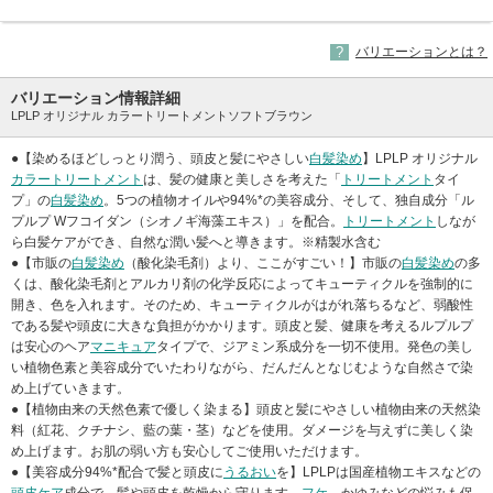
バリエーションとは？
バリエーション情報詳細
LPLP オリジナル カラートリートメントソフトブラウン
●【染めるほどしっとり潤う、頭皮と髪にやさしい
白髪染め
】LPLP オリジナル
カラートリートメント
は、髪の健康と美しさを考えた「
トリートメント
タイ
プ」の
白髪染め
。5つの植物オイルや94%*の美容成分、そして、独自成分「ル
プルプ Wフコイダン（シオノギ海藻エキス）」を配合。
トリートメント
しなが
ら白髪ケアができ、自然な潤い髪へと導きます。※精製水含む
●【市販の
白髪染め
（酸化染毛剤）より、ここがすごい！】市販の
白髪染め
の多
くは、酸化染毛剤とアルカリ剤の化学反応によってキューティクルを強制的に
開き、色を入れます。そのため、キューティクルがはがれ落ちるなど、弱酸性
である髪や頭皮に大きな負担がかかります。頭皮と髪、健康を考えるルプルプ
は安心のヘア
マニキュア
タイプで、ジアミン系成分を一切不使用。発色の美し
い植物色素と美容成分でいたわりながら、だんだんとなじむような自然さで染
め上げていきます。
●【植物由来の天然色素で優しく染まる】頭皮と髪にやさしい植物由来の天然染
料（紅花、クチナシ、藍の葉・茎）などを使用。ダメージを与えずに美しく染
め上げます。お肌の弱い方も安心してご使用いただけます。
●【美容成分94%*配合で髪と頭皮に
うるおい
を】LPLPは国産植物エキスなどの