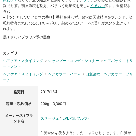
頭皮ケア
成分で、髪や頭皮を乾燥から守ります。
フケ
、かゆみなどの悩みも保
湿で対策。頭皮環境を整え、パサつく乾燥髪を美しい
うるおい
髪に。※精製水
含む
●【ツンとしないアロマの香り】香料を使わず、贅沢に天然精油をブレンド。染
毛剤特有の気になるにおいを抑え、染めるたびアロマの香りが気分を上げてく
れます。
黒すぎないブラウン系の黒色
カテゴリ
ヘアケア・スタイリング
シャンプー・コンディショナー
ヘアパック・トリ
ートメント
ヘアケア・スタイリング
ヘアカラー・パーマ
白髪染め・ヘアカラー・ブリ
ーチ
発売日
2017/12/4
容量・税込価格
200g・3,300円
メーカー名 / ブラ
スタージュ
/
LPLP(ルプルプ)
ンド名
1.髪全体を覆うように、たっぷりなじませます。白髪が