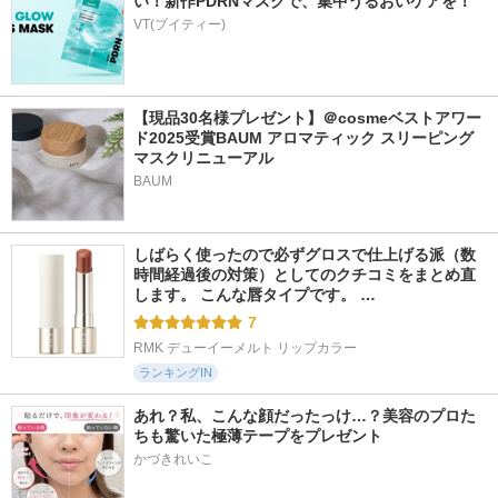
い！新作PDRNマスクで、集中うるおいケアを！
VT(ブイティー)
【現品30名様プレゼント】＠cosmeベストアワー
ド2025受賞BAUM アロマティック スリーピング
マスクリニューアル
BAUM
しばらく使ったので必ずグロスで仕上げる派（数
時間経過後の対策）としてのクチコミをまとめ直
します。 こんな唇タイプです。 …
7
RMK デューイーメルト リップカラー
ランキングIN
あれ？私、こんな顔だったっけ…？美容のプロた
ちも驚いた極薄テープをプレゼント
かづきれいこ