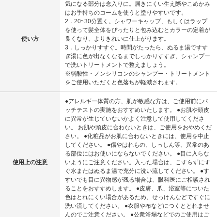
気になる部分は念入りに。届きにくい生え際やこめかみ
はお手持ちのコームを使うと塗りやすいです。
2．20~30分置く。シャワーキャップ、もしくはラップ
を使って髪全体をぴったりと包み込むとカラーの定着が
使い方
良くなり、よりきれいに仕上がります。
3．しっかりすすぐ。時間がたったら、ぬるま湯ですす
ぎ湯に色が出なくなるまでしっかりすすぎ、シャンプー
で洗いトリートメントで整えましょう。
※弱酸性・ノンシリコンのシャンプー・トリートメント
をご使用いただくと色落ちが軽減されます。
●アレルギー体質の方、肌が敏感な方は、ご使用前にパ
ッチテストの実施をおすすめいたします。 ●お肌や頭皮
に異常が生じていないかよく注意して使用してくださ
い。 お肌や頭皮に合わないときは、ご使用をおやめくだ
さい。 ●化粧品がお肌に合わないときには、使用を中止
してください。 ●傷やはれもの、しっしん等、異常のあ
る部位にはお使いにならないでください。 ●目に入らな
使用上の注意
いようにご注意ください。入った場合は、こすらずにす
ぐ水またはぬるま湯で充分に洗い流してください。 ●す
すいでも目に異物感が残る場合は、眼科医にご相談され
ることをおすすめします。 ●皮膚、爪、浴室等についた
色はとれにくい場合があるため、せっけんなどですぐに
洗い流してください。 ●衣服や布などにつくととれませ
んのでご注意ください。 ●公衆浴場などでのご使用はご