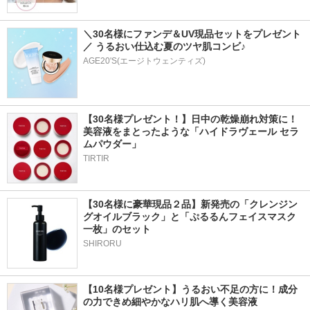
＼30名様にファンデ＆UV現品セットをプレゼント
／ うるおい仕込む夏のツヤ肌コンビ♪
AGE20'S(エージトウェンティズ)
【30名様プレゼント！】日中の乾燥崩れ対策に！
美容液をまとったような「ハイドラヴェール セラ
ムパウダー」
TIRTIR
【30名様に豪華現品２品】新発売の「クレンジン
グオイルブラック」と「ぷるるんフェイスマスク
一枚」のセット
SHIRORU
【10名様プレゼント】うるおい不足の方に！成分
の力できめ細やかなハリ肌へ導く美容液