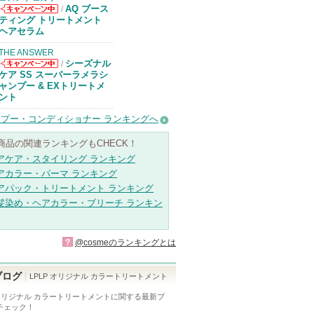
AQ ブース
/
コスメデコルテ
ティング トリートメント
からのお知らせ
ヘアセラム
があります
THE ANSWER
シーズナル
/
THE ANSWER
ケア SS スーパーラメラシ
からのお知らせ
ャンプー & EXトリートメ
があります
ント
プー・コンディショナー ランキングへ
商品の関連ランキングもCHECK！
アケア・スタイリング ランキング
アカラー・パーマ ランキング
アパック・トリートメント ランキング
髪染め・ヘアカラー・ブリーチ ランキン
?
@cosmeのランキングとは
ブログ
LPLP オリジナル カラートリートメント
 オリジナル カラートリートメント
に関する最新ブ
チェック！