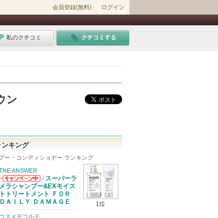
会員登録(無料)
ログイン
私のクチコミ
クチコミする
ウン
ランキング
プー・コンディショナー ランキング
THE ANSWER
スーパーラ
/
THE ANSWER
メラシャンプー&EXモイス
からのお知らせ
トトリートメント ＦＯＲ
があります
ＤＡＩＬＹ ＤＡＭＡＧＥ
1位
コスメデコルテ