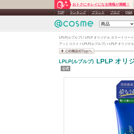
おトクにキレイになる情報が満載！
TOP
ランキング
ブランド
ブログ
Q&A
LPLP(ルプルプ) / LPLP オリジナル カラート
アットコスメ
>
LPLP(ルプルプ)
>
LPLP オリジ
この商品の情報を見
LPLP オ
LPLP(ルプルプ)
る
公式