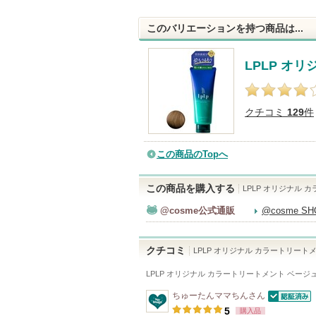
このバリエーションを持つ商品は...
LPLP オ
クチコミ
129
件
この商品のTopへ
この商品を購入する
LPLP オリジナル 
@cosme公式通販
@cosme S
クチコミ
LPLP オリジナル カラートリート
LPLP オリジナル カラートリートメント ベージ
ちゅーたんママちん
さん
認証済
5
購入品