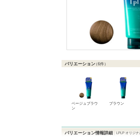
バリエーション
（
6
件）
ベージュブラウ
ブラウン
ン
バリエーション情報詳細
LPLP オリ