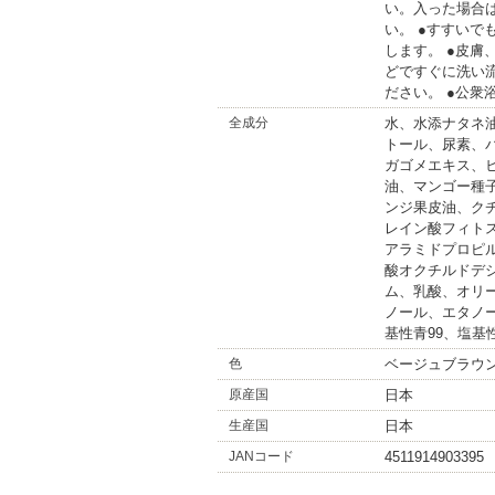
い。入った場合
い。 ●すすい
します。 ●皮
どですぐに洗い
ださい。 ●公衆
全成分
水、水添ナタネ
トール、尿素、
ガゴメエキス、
油、マンゴー種
ンジ果皮油、ク
レイン酸フィト
アラミドプロピ
酸オクチルドデ
ム、乳酸、オリ
ノール、エタノール
基性青99、塩基性
色
ベージュブラウ
原産国
日本
生産国
日本
JANコード
4511914903395