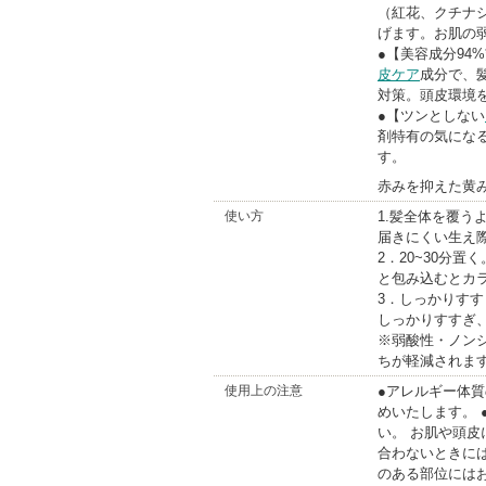
（紅花、クチナ
げます。お肌の
●【美容成分94
皮ケア
成分で、
対策。頭皮環境
●【ツンとしない
剤特有の気にな
す。
赤みを抑えた黄
使い方
1.髪全体を覆
届きにくい生え
2．20~30分
と包み込むとカ
3．しっかりす
しっかりすすぎ
※弱酸性・ノン
ちが軽減されま
使用上の注意
●アレルギー体
めいたします。
い。 お肌や頭皮
合わないときに
のある部位には