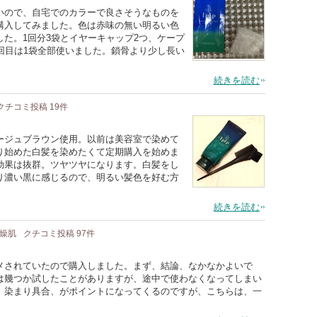
いので、自宅でのカラーで良さそうなものを
購入してみました。色は赤味の無い明るい色
た。1回分3袋とイヤーキャップ2つ、ケープ
回目は1袋全部使いました。鎖骨より少し長い
続きを読む
クチコミ投稿
19
件
ージュブラウン使用。以前は美容室で染めて
り始めた白髪を染めたくて定期購入を始めま
効果は抜群。ツヤツヤになります。白髪をし
り濃い黒に感じるので、明るい髪色を好む方
続きを読む
乾燥肌
クチコミ投稿
97
件
メされていたので購入しました。まず、結論、なかなかよいで
は幾つか試したことがありますが、途中で使わなくなってしまい
、染まり具合、がポイントになってくるのですが、こちらは、一