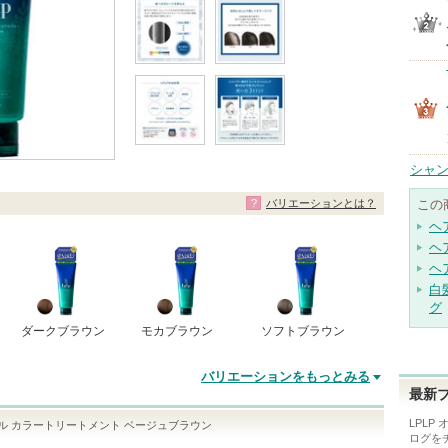
シャン
バリエーションとは？
この
ヘ
ヘ
ヘ
白
グ
ダークブラウン
モカブラウン
ソフトブラウン
バリエーションをもっとみる
最新
LPLP
ジナル カラートリートメント ベージュブラウン
ログを