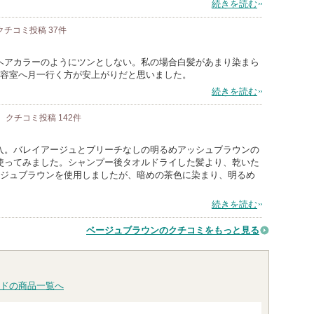
続きを読む
クチコミ投稿
37
件
ヘアカラーのようにツンとしない。私の場合白髪があまり染まら
美容室へ月一行く方が安上がりだと思いました。
続きを読む
クチコミ投稿
142
件
入。バレイアージュとブリーチなしの明るめアッシュブラウンの
使ってみました。シャンプー後タオルドライした髪より、乾いた
ージュブラウンを使用しましたが、暗めの茶色に染まり、明るめ
続きを読む
ベージュブラウンのクチコミをもっと見る
ドの商品一覧へ