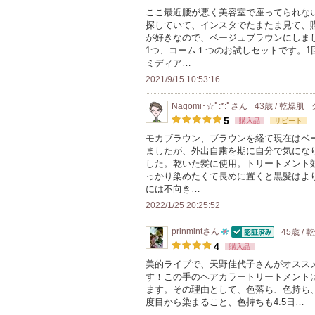
ここ最近腰が悪く美容室で座ってられな
探していて、インスタでたまたま見て、
が好きなので、ベージュブラウンにしまし
1つ、コーム１つのお試しセットです。1
ミディア…
2021/9/15 10:53:16
Nagomi･☆ﾟ:*:ﾟ
さん
43歳 / 乾燥肌
5
購入品
リピート
モカブラウン、ブラウンを経て現在はベ
ましたが、外出自粛を期に自分で気にな
した。乾いた髪に使用。トリートメント
っかり染めたくて長めに置くと黒髪はよ
には不向き…
2022/1/25 20:25:52
prinmint
さん
45歳 / 
認証済
10
4
購入品
人
美的ライブで、天野佳代子さんがオスス
す！この手のヘアカラートリートメント
以
ます。その理由として、色落ち、色持ち
上
度目から染まること、色持ちも4.5日…
の