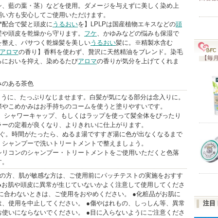
シ、藍の葉・茎）などを使用。ダメージを与えずに美しく染め上
弱い方も安心してご使用いただけます。
%*配合で髪と頭皮に
うるおい
を】LPLPは国産植物エキスなどの
頭
髪や頭皮を乾燥から守ります。
フケ
、かゆみなどの悩みも保湿で
を整え、パサつく乾燥髪を美しい
うるおい
髪に。※精製水含む
アロマ
の香り】香料を使わず、贅沢に天然精油をブレンド。染毛
【毎月
るにおいを抑え、染めるたび
アロマ
の香りが気分を上げてくれま
みのある茶色
うように、たっぷりなじませます。白髪が気になる部分は念入りに。
際やこめかみはお手持ちのコームを使うと塗りやすいです。
置く。シャワーキャップ、もしくはラップを使って髪全体をぴったり
ラーの定着が良くなり、よりきれいに仕上がります。
すぐ。時間がたったら、ぬるま湯ですすぎ湯に色が出なくなるまで
、シャンプーで洗いトリートメントで整えましょう。
シリコンのシャンプー・トリートメントをご使用いただくと色落
す。
質の方、肌が敏感な方は、ご使用前にパッチテストの実施をおすす
 ●お肌や頭皮に異常が生じていないかよく注意して使用してくださ
に合わないときは、ご使用をおやめください。 ●化粧品がお肌に
は、使用を中止してください。 ●傷やはれもの、しっしん等、異常
注目
お使いにならないでください。 ●目に入らないようにご注意くださ