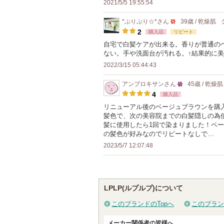
2021/5/5 19:55:54
メ
ン
*ぷりぷり☆*
さん
39歳 / 乾燥肌
50
2
購入品
リピート
バ
人
自宅で白髪ケアが出来る。香りが普通の
ー
ない。手や洗面台が汚れる。↑結果的に
以
に
2022/3/15 05:44:43
上
お
の
気
アンブロキサン
さん
45歳 / 乾燥肌
メ
25
に
4
購入品
ン
人
入
リニューアル後のベージュブラウンを購
バ
髪色で、次の美容院までの白髪隠しの為
以
り
髪に使用したら1回で染まりました！ベ
ー
上
登
の髪色が好みなのでリピートなしで…
に
の
録
2023/5/7 12:07:48
お
メ
さ
気
ン
れ
に
バ
て
入
LPLP(ルプルプ)について
ー
い
り
に
ま
このブランドのTopへ
このブラン
登
お
す
録
メーカー関係者の皆様へ