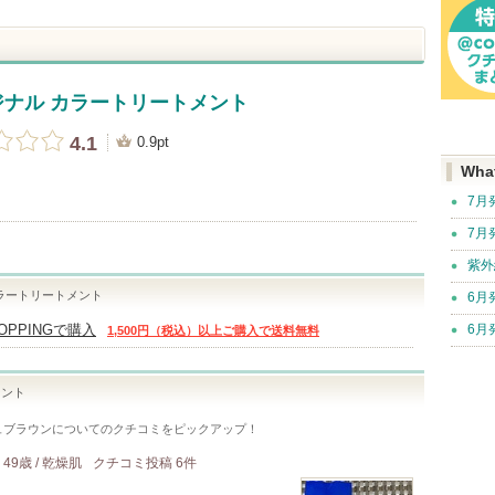
リジナル カラートリートメント
4.1
0.9pt
Wha
7月
7月
紫外
カラートリートメント
6月
HOPPINGで購入
6月
1,500円（税込）以上ご購入で送料無料
メント
ュブラウン
についてのクチコミをピックアップ！
49歳 / 乾燥肌
クチコミ投稿
6
件