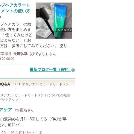
ルプヘアカラート
トメントの使い方
め
プヘアカラーの効
使い方をまとめま
 「使ってみたけど
染まらない」とお
方は、参考にしてみてください。 塗り…
容室運営
長崎弘幸（ひでよし）
さん
9 20:00:00
最新ブログ一覧（9件）
Q&A
LPLP オリジナル カラートリートメン
ト
 オリジナル カラートリートメント
についての最新
をピックアップ！
アケア
by 匿名
さん
・白髪染めを月1～3回してる（伸びが早
少し前にパ…
44
私も知りたい！
2