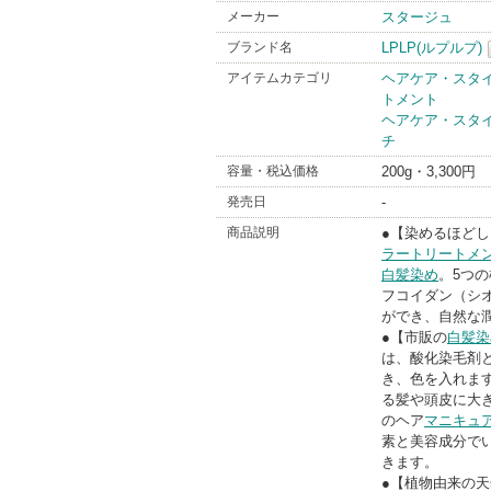
メーカー
スタージュ
ブランド名
LPLP(ルプルプ)
アイテムカテゴリ
ヘアケア・スタ
トメント
ヘアケア・スタ
チ
容量・税込価格
200g・3,300円
発売日
-
商品説明
●【染めるほど
ラートリートメ
白髪染め
。5つの
フコイダン（シ
ができ、自然な
●【市販の
白髪染
は、酸化染毛剤
き、色を入れま
る髪や頭皮に大
のヘア
マニキュ
素と美容成分で
きます。
●【植物由来の