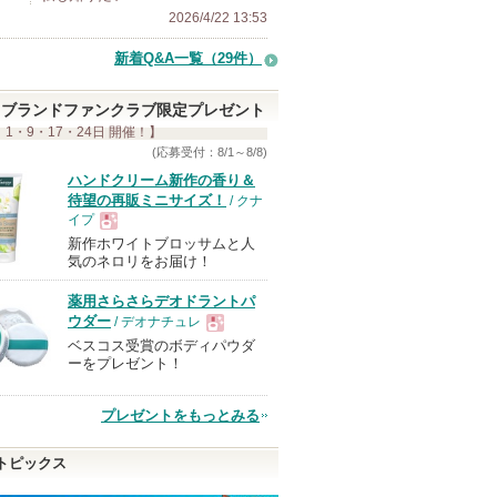
2026/4/22 13:53
新着Q&A一覧（29件）
ブランドファンクラブ限定プレゼント
 1・9・17・24日 開催！】
(応募受付：8/1～8/8)
ハンドクリーム新作の香り＆
待望の再販ミニサイズ！
/ クナ
イプ
新作ホワイトブロッサムと人
現
気のネロリをお届け！
薬用さらさらデオドラントパ
品
ウダー
/ デオナチュレ
ベスコス受賞のボディパウダ
現
ーをプレゼント！
品
プレゼントをもっとみる
トピックス