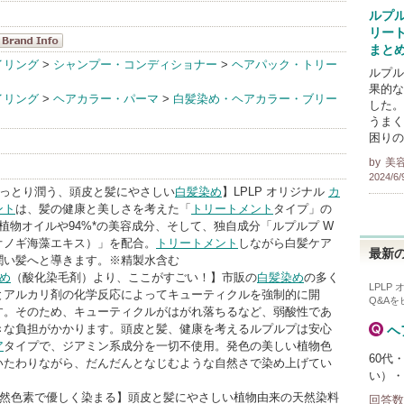
ルプ
リー
まと
LPLP(ルプル
イリング
>
シャンプー・コンディショナー
>
ヘアパック・トリー
ルプル
プ) BrandInfo
果的な
イリング
>
ヘアカラー・パーマ
>
白髪染め・ヘアカラー・ブリー
した。
うまく
困りの
by
美
2024/6/
しっとり潤う、頭皮と髪にやさしい
白髪染め
】LPLP オリジナル
カ
ント
は、髪の健康と美しさを考えた「
トリートメント
タイプ」の
植物オイルや94%*の美容成分、そして、独自成分「ルプルプ W
オノギ海藻エキス）」を配合。
トリートメント
しながら白髪ケア
最新の
潤い髪へと導きます。※精製水含む
め
（酸化染毛剤）より、ここがすごい！】市販の
白髪染め
の多く
LPLP
とアルカリ剤の化学反応によってキューティクルを強制的に開
Q&A
す。そのため、キューティクルがはがれ落ちるなど、弱酸性であ
きな負担がかかります。頭皮と髪、健康を考えるルプルプは安心
ヘ
ア
タイプで、ジアミン系成分を一切不使用。発色の美しい植物色
60代
いたわりながら、だんだんとなじむような自然さで染め上げてい
い）・
天然色素で優しく染まる】頭皮と髪にやさしい植物由来の天然染料
回答数