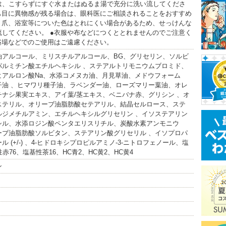
は、こすらずにすぐ水またはぬるま湯で充分に洗い流してくださ
でも目に異物感が残る場合は、眼科医にご相談されることをおすすめ
膚、爪、浴室等についた色はとれにくい場合があるため、せっけんな
流してください。 ●衣服や布などにつくととれませんのでご注意く
浴場などでのご使用はご遠慮ください。
油アルコール、ミリスチルアルコール、BG、グリセリン、ソルビ
パルミチン酸エチルヘキシル 、ステアルトリモニウムブロミド、
ヒアルロン酸Na、水添コメヌカ油、月見草油、メドウフォーム
子油 、ヒマワリ種子油、ラベンダー油、ローズマリー葉油、オレ
チナシ果実エキス、アイ葉/茎エキス、ベニバナ赤、グリシン 、オ
ステリル、オリーブ油脂肪酸セテアリル、結晶セルロース、ステ
ルジメチルアミン、エチルヘキシルグリセリン 、イソステアリン
シル、水添ロジン酸ペンタエリスリチル、炭酸水素アンモニウ
ーブ油脂肪酸ソルビタン、ステアリン酸グリセリル 、イソプロパ
 (+/-) 、4-ヒドロキシプロピルアミノ-3-ニトロフェノール、塩
赤76、塩基性茶16、HC青2、HC黄2、HC黄4
ン