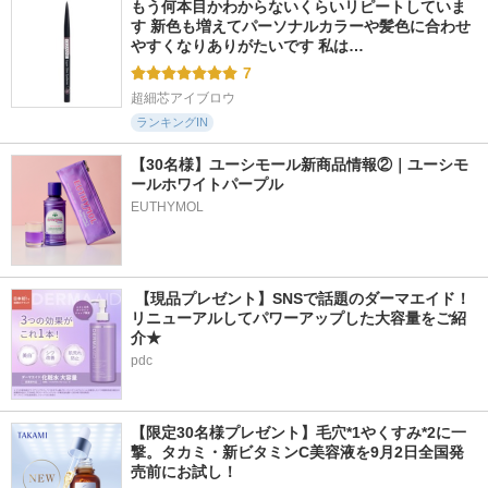
もう何本目かわからないくらいリピートしていま
す 新色も増えてパーソナルカラーや髪色に合わせ
やすくなりありがたいです 私は…
7
超細芯アイブロウ
ランキングIN
【30名様】ユーシモール新商品情報②｜ユーシモ
ールホワイトパープル
EUTHYMOL
 【現品プレゼント】SNSで話題のダーマエイド！
リニューアルしてパワーアップした大容量をご紹
介★
pdc
【限定30名様プレゼント】毛穴*1やくすみ*2に一
撃。タカミ・新ビタミンC美容液を9月2日全国発
売前にお試し！