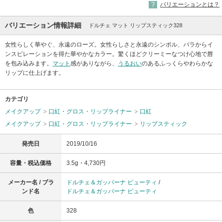
バリエーションとは？
バリエーション情報詳細
ドルチェ マット リップスティック328
女性らしく華やぐ、永遠のローズ。女性らしさと永遠のシンボル、バラからイ
ンスピレーションを得た華やかなカラー。驚くほどクリーミーなつけ心地で唇
を包み込みます。
マット
感がありながら、
うるおい
のあるふっくらやわらかな
リップに仕上げます。
カテゴリ
メイクアップ
口紅・グロス・リップライナー
口紅
メイクアップ
口紅・グロス・リップライナー
リップスティック
発売日
2019/10/16
容量・税込価格
3.5g・4,730円
メーカー名 / ブラ
ドルチェ＆ガッバーナ ビューティ
/
ンド名
ドルチェ＆ガッバーナ ビューティ
色
328