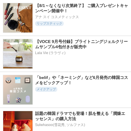
【8/1～なくなり次第終了】 ご購入プレゼントキャ
ンペーン開催中！
アナ スイ コスメティックス
リップスティック
【VOCE 9月号付録】ブライトニングジェルクリー
ムサンプル4包付きが販売中
Lala Vie (ララヴィ)
「belif」や「ネーミング」など6月発売の韓国コス
メをピックアップ！
メイクアップ
話題の韓国ドラマでも登場！肌を整える「潤燥エ
ッセンス」の購入方法
Sulwhasoo(雪花秀, ソルファス)