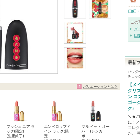
口紅・
この
メ
口
最新
パウダ
チェッ
【メイ
バリエーションとは？
クリ
ン 
ゴー
ク♪
＼★.
に！／
プッシュ ユア ラ
エンベロップド
マル イット オー
コレク
ック(限定)
イン ラック(限
バー (シンガ
た。 
(生産終了)
定…
ポ…