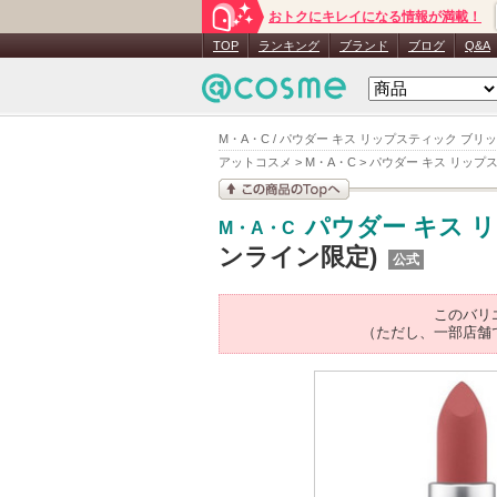
おトクにキレイになる情報が満載！
TOP
ランキング
ブランド
ブログ
Q&A
M・A・C / パウダー キス リップスティック ブリ
アットコスメ
>
M・A・C
>
パウダー キス リップ
この商品の情報を見
パウダー キス 
M・A・C
る
ンライン限定)
公式
このバリ
（ただし、一部店舗