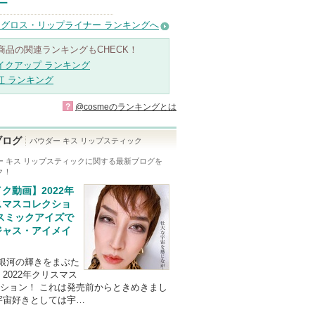
ー
グロス・リップライナー ランキングへ
商品の関連ランキングもCHECK！
イクアップ ランキング
紅 ランキング
?
@cosmeのランキングとは
ブログ
パウダー キス リップスティック
ー キス リップスティック
に関する最新ブログを
ク！
ク動画】2022年
スマスコレクショ
コスミックアイズで
ジャス・アイメイ
*銀河の輝きをまぶた
 2022年クリスマス
ション！ これは発売前からときめきまし
宇宙好きとしては宇…