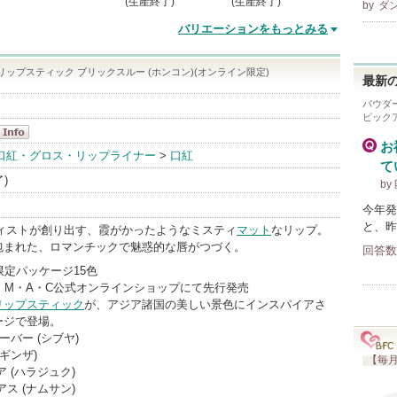
(生産終了)
(生産終了)
by
ダ
バリエーションをもっとみる
リップスティック ブリックスルー (ホンコン)(オンライン限定)
最新の
パウダ
ピック
お
・C
口紅・グロス・リップライナー
>
口紅
て
nfo
了)
by
今年発
と、昨
ティストが創り出す、霞がかったようなミスティ
マット
なリップ。
包まれた、ロマンチックで魅惑的な唇がつづく。
回答数
 限定パッケージ15色
13日 M・A・C公式オンラインショップにて先行発売
リップスティック
が、アジア諸国の美しい景色にインスパイアさ
ージで登場。
ーバー (シブヤ)
ギンザ)
【毎月
 (ハラジュク)
ス (ナムサン)