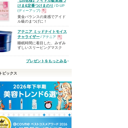
【20名様】アイドル級束感つ
けま&定番つけまのり
/ D-UP
(ディーアップ)
黄金バランスの束感でアイド
現
ル級のまつげに！
アテニア ミッドナイトモイス
品
チャライザー
/ アテニア
睡眠時間に着目した、みずみ
現
ずしいスリーピングマスク
品
プレゼントをもっとみる
トピックス