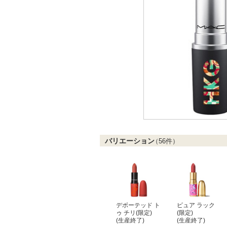
バリエーション
（
56
件）
デボーテッド ト
ピュア ラック
ゥ チリ(限定)
(限定)
(生産終了)
(生産終了)