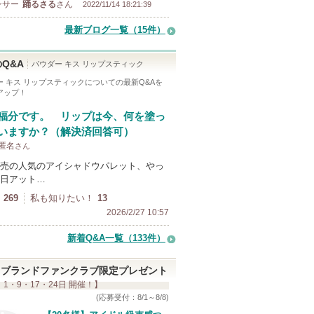
ンサー
踊るさる
さん
2022/11/14 18:21:39
最新ブログ一覧（15件）
Q&A
パウダー キス リップスティック
ー キス リップスティック
についての最新Q&Aを
アップ！
福分です。 リップは今、何を塗っ
いますか？（解決済回答可）
 匿名
さん
売の人気のアイシャドウパレット、やっ
日アット…
269
私も知りたい！
13
2026/2/27 10:57
新着Q&A一覧（133件）
ブランドファンクラブ限定プレゼント
 1・9・17・24日 開催！】
(応募受付：8/1～8/8)