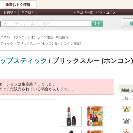
新着おトク情報
お買物
その他
カテゴリ一覧
ベストコスメ
ックスルー (ホンコン)(オンライン限定) 商品情報
スティック
>
ブリックスルー (ホンコン)(オンライン限定)
リップスティック
/ ブリックスルー (ホンコン)
エーションは生産終了しました。
ではまだ販売されている場合があります。）
関連
口紅・