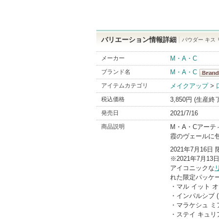
バリエーション情報詳細
パウダー キス 
メーカー
M・A・C
ブランド名
M・A・C
M・A
アイテムカテゴリ
メイクアップ
>
BrandI
税込価格
3,850円 (生産終
発売日
2021/7/16
商品説明
M・A・Cアー
霞のヴェールに
2021年7月16日
※2021年7月
アイコニックな
れた限定パッケ
・マル イット オ
・インパルシブ (
・マラケシュ ミア
・ステイ キュリア