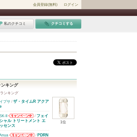
会員登録(無料)
ログイン
私のクチコミ
クチコミする
ランキング
 ランキング
ザ・タイムR アクア
イプサ
/
e
フェイ
SK-II
/
SK-IIからのお
シャル トリートメント エ
1位
知らせがありま
ッセンス
す
PDRN
Anua
/