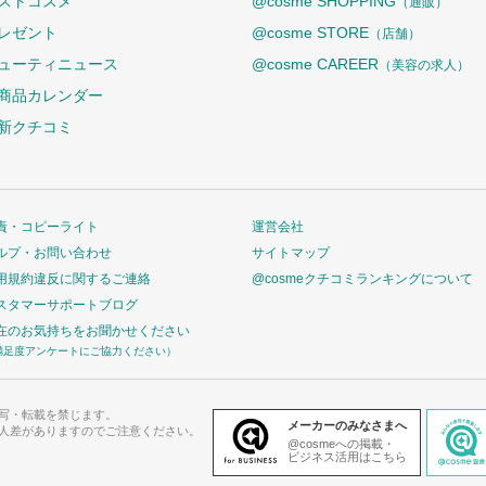
ストコスメ
@cosme SHOPPING
（通販）
レゼント
@cosme STORE
（店舗）
ューティニュース
@cosme CAREER
（美容の求人）
商品カレンダー
新クチコミ
責・コピーライト
運営会社
ルプ・お問い合わせ
サイトマップ
用規約違反に関するご連絡
@cosmeクチコミランキングについて
スタマーサポートブログ
在のお気持ちをお聞かせください
満足度アンケートにご協力ください）
写・転載を禁じます。
メーカーのみなさまへ
人差がありますのでご注意ください。
@cosmeへの掲載・
ビジネス活用はこちら