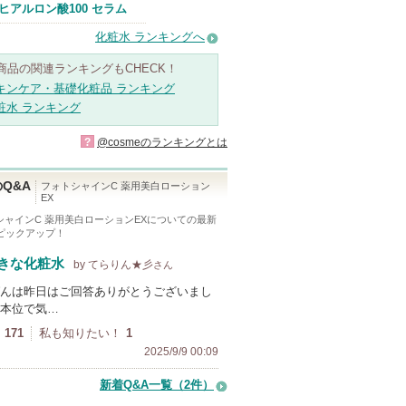
Anuaからのお
ヒアルロン酸100 セラム
知らせがありま
す
化粧水 ランキングへ
商品の関連ランキングもCHECK！
キンケア・基礎化粧品 ランキング
粧水 ランキング
?
@cosmeのランキングとは
Q&A
フォトシャインC 薬用美白ローション
EX
シャインC 薬用美白ローションEX
についての最新
をピックアップ！
きな化粧水
by てらりん★彡
さん
んは昨日はご回答ありがとうございまし
本位で気…
171
私も知りたい！
1
2025/9/9 00:09
新着Q&A一覧（2件）