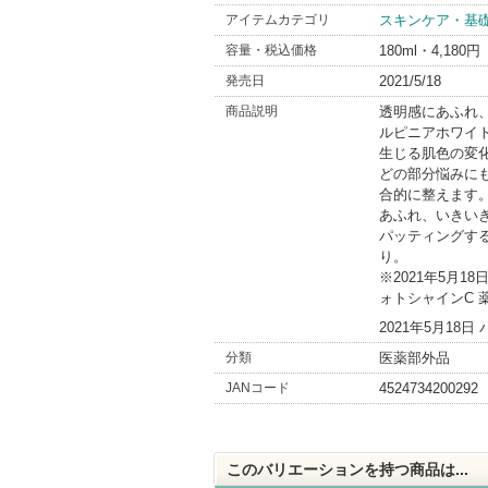
アイテムカテゴリ
スキンケア・基
容量・税込価格
180ml・4,180円
発売日
2021/5/18
商品説明
透明感にあふれ
ルピニアホワイ
生じる肌色の変
どの部分悩みに
合的に整えます
あふれ、いきい
パッティングす
り。
※2021年5月
ォトシャインC 
2021年5月1
分類
医薬部外品
JANコード
4524734200292
このバリエーションを持つ商品は...