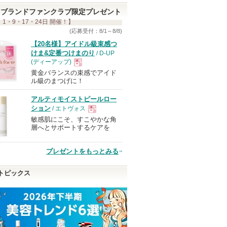
ブランドファンクラブ限定プレゼント
 1・9・17・24日 開催！】
(応募受付：8/1～8/8)
【20名様】アイドル級束感つ
けま&定番つけまのり
/ D-UP
(ディーアップ)
黄金バランスの束感でアイド
現
ル級のまつげに！
アルティモイストピールロー
品
ション
/ エトヴォス
敏感肌にこそ、すこやかな角
現
層へとサポートするケアを
品
プレゼントをもっとみる
トピックス