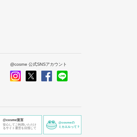
@cosme 公式SNSアカウント
instagram
x
facebook
line
@cosme宣言
@cosmeの
安心してご利用いただけ
ミカエルって？
るサイト運営を目指して