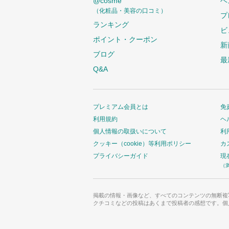
@cosme
ベ
（化粧品・美容の口コミ）
プ
ランキング
ビ
ポイント・クーポン
新
ブログ
最
Q&A
プレミアム会員とは
免
利用規約
ヘ
個人情報の取扱いについて
利
クッキー（cookie）等利用ポリシー
カ
プライバシーガイド
現
（
掲載の情報・画像など、すべてのコンテンツの無断複
クチコミなどの投稿はあくまで投稿者の感想です。個