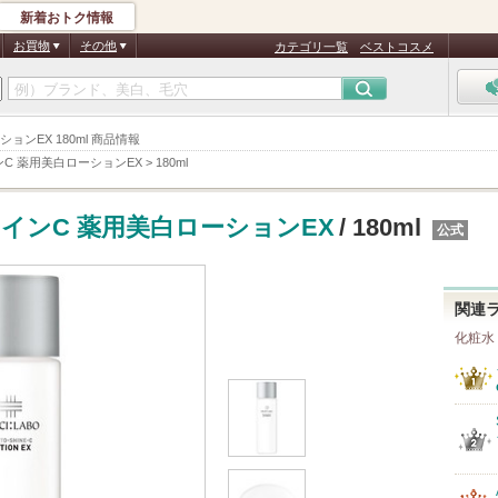
新着おトク情報
お買物
その他
カテゴリ一覧
ベストコスメ
ョンEX 180ml 商品情報
C 薬用美白ローションEX
>
180ml
インC 薬用美白ローションEX
/ 180ml
公式
関連
化粧水