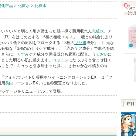
ドクターシー
礎化粧品
>
化粧水
>
化粧水
ラボ
【毎月
BrandInfo
、いきいきと明るく引き締まった肌へ導く薬用収れん
化粧水
。ア
ト（R）をはじめとする「6種の植物エキス」、糖との結合により
化やハリ低下の原因をブロックする「3種の
ツヤ肌
成分」、目元な
も有効な「3種のめぐりケア成分」、「赤みケア成分」で肌色を総
。さらに、
くすみ
ケア成分や保湿成分も豊富に配合。
うるおい
に
きとした明るい肌に整えます。
コットン
にたっぷりと含ませ軽く
ることで、キュッと引き締まった肌に。さわやかな柑橘系の香
18日「フォトホワイトC 薬用ホワイトニングローションEX」は「フ
薬用
美白
ローションEX」に名称変更となりました。
8日 パッケージをリニューアルして登場。
注目