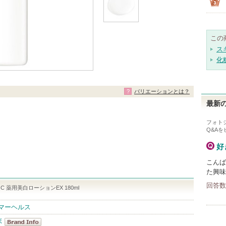
この
ス
化
バリエーションとは？
最新の
フォト
Q&A
好
こんば
た興味
回答数
 薬用美白ローションEX 180ml
ーマーヘルス
ボ