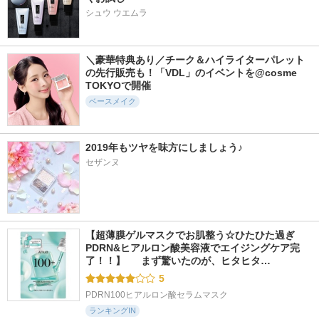
シュウ ウエムラ
＼豪華特典あり／チーク＆ハイライターパレット
の先行販売も！「VDL」のイベントを@cosme 
TOKYOで開催
ベースメイク
2019年もツヤを味方にしましょう♪
セザンヌ
【超薄膜ゲルマスクでお肌整う☆ひたひた過ぎ
PDRN&ヒアルロン酸美容液でエイジングケア完
了！！】  　まず驚いたのが、ヒタヒタ…
5
PDRN100ヒアルロン酸セラムマスク
ランキングIN