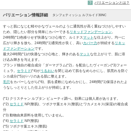
バリエーションとは？
バリエーション情報詳細
タンフェティッシュ ルフルイド30NC
すっと肌になじむ軽やかなヴェールのように通気性が高く重ねづけがしやすい
ため、隠したい部分を簡単にカバーできる
リキッドファンデーション
。
24時間(*1)色移りせず快適なつけ心地で、ルミナス
マット
な仕上がり。均一に
広がり輝きを放ち、24時間(*1)通気性が良く、高い
カバー力
が持続する
リキッ
ドファンデーション
です。
最大24時間(*1)の快適なつけ心地と、輝きのある
マット
な仕上がりで、肌に溶
け込み輝きを与えます。
ブランド独自の複合成分「ダーマグラム(*2)」を配合したヴィーガン(*3)フォー
ミュラ。
セラミド
(*4)が
うるおい
を閉じ込めて肌をなめらかにし、肌荒れを防ぐ
シカ成分(*5)がハリのある肌に整えます。
毛穴
をカバーしながら(*6)、肌を柔軟になめらかにし、24時間(*1)保湿されたよ
うなしっとりとした仕上がりが持続します。
(*1) クリスチャン ルブタン ビューティ調べ。効果には個人差があります。
(*2)
セラミド
NP(整肌)、ツボクサ葉エキス(整肌)とワカメエキス(保湿)の複合成
分
(*3) 動物由来原料を使用していません。
(*4)
セラミド
NP(整肌)
(*5) ツボクサ葉エキス(整肌)