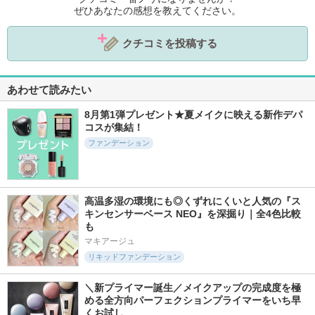
ぜひあなたの感想を教えてください。
クチコミを投稿する
あわせて読みたい
8月第1弾プレゼント★夏メイクに映える新作デパ
コスが集結！
ファンデーション
高温多湿の環境にも◎くずれにくいと人気の『ス
キンセンサーベース NEO』を深掘り｜全4色比較
も
マキアージュ
リキッドファンデーション
＼新プライマー誕生／メイクアップの完成度を極
める全方向パーフェクションプライマーをいち早
くお試し