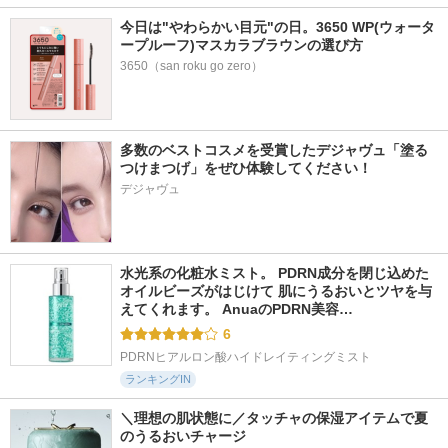
今日は"やわらかい目元"の日。3650 WP(ウォータ
ープルーフ)マスカラブラウンの選び方
3650（san roku go zero）
多数のベストコスメを受賞したデジャヴュ「塗る
つけまつげ」をぜひ体験してください！
デジャヴュ
水光系の化粧水ミスト。 PDRN成分を閉じ込めた
オイルビーズがはじけて 肌にうるおいとツヤを与
えてくれます。 AnuaのPDRN美容…
6
PDRNヒアルロン酸ハイドレイティングミスト
ランキングIN
＼理想の肌状態に／タッチャの保湿アイテムで夏
のうるおいチャージ