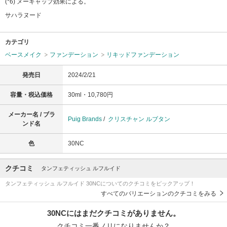
(*6) メーキャップ効果による。
サハラヌード
カテゴリ
ベースメイク
ファンデーション
リキッドファンデーション
発売日
2024/2/21
容量・税込価格
30ml・10,780円
メーカー名 / ブラ
Puig Brands
/
クリスチャン ルブタン
ンド名
色
30NC
クチコミ
タンフェティッシュ ルフルイド
タンフェティッシュ ルフルイド 30NCについてのクチコミをピックアップ！
すべてのバリエーションのクチコミをみる
30NCにはまだクチコミがありません。
クチコミ一番ノリになりませんか？