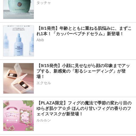
タッチャ
【8/1発売】年齢とともに重ねる肌悩みに、まずこ
れ1本！「カッパーペプチドセラム」新登場！
Abib
【9/15発売】小顔に見せながら顔の印象までアッ
プする、新感覚の「彩るシェーディング」が登
場！
エクセル
【PLAZA限定】フィグの魔法で季節の変わり目の
ゆらぎ肌ケア☆彡 ほんのり甘いフィグの香りのフ
ェイスマスクが新登場！
ルルルン