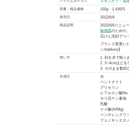
アイテムカテゴリ
スキンケア・基
Bran
容量・税込価格
150g・1,430円
発売日
2022/6/6
商品説明
2022/6/6リニ
敏感肌
のための
石けん洗顔でつ
ブランド変更いた
ン/tobiken)】
使い方
1. 顔を水で軽
2. 3~4cmほ
3. そのまま数
全成分
水
ベントナイト
グリセリン
ヒアルロン酸Na
カリ石ケン素地
乳酸
ケイ酸(Al/Mg)
ペンチレングリ
フェノキシエタ