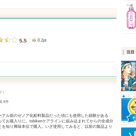
5.5
0.2pt
注目
プ！
稿
4
件
ーアル前のゼノア化粧料製品だった頃にも使用した経験がある
お蔵入りに。tobikenケアラインに組み込まれてからの全成分
とを知り興味本位で購入。いざ使用してみると、以前の製品より