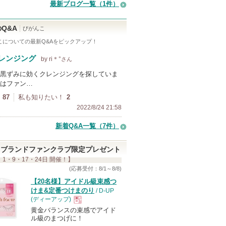
最新ブログ一覧（1件）
Q&A
びがんこ
こ
についての最新Q&Aをピックアップ！
レンジング
by ri＊°
さん
黒ずみに効くクレンジングを探していま
はファン…
87
私も知りたい！
2
2022/8/24 21:58
新着Q&A一覧（7件）
ブランドファンクラブ限定プレゼント
 1・9・17・24日 開催！】
(応募受付：8/1～8/8)
【20名様】アイドル級束感つ
けま&定番つけまのり
/ D-UP
(ディーアップ)
黄金バランスの束感でアイド
現
ル級のまつげに！