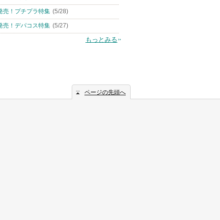
発売！プチプラ特集
(5/28)
発売！デパコス特集
(5/27)
もっとみる
ページの先頭へ