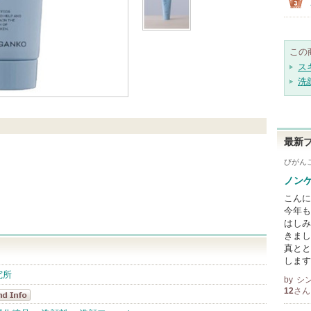
この
ス
洗
最新
びがん
ノン
こんに
今年も
はしみ
きまし
真とと
します
究所
by
シ
12
さん
BI KEN