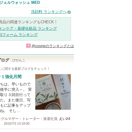
ジェルウォッシュ MED
洗顔料 ランキングへ
商品の関連ランキングもCHECK！
キンケア・基礎化粧品 ランキング
顔フォーム ランキング
?
@cosmeのランキングとは
ブログ
びがんこ
こ
に関する最新ブログをチェック！
ケミ強化月間
ちは。早いもので
後半に突入～。 実
取り３回目行って
た。また後日、写
もに記事をアップ
ね。 そし…
ングルマザー・トレーダー・派遣社員
えい24
2015/7/3 13:18:00