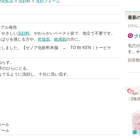
礎化粧品
>
洗顔料
>
洗顔フォーム
dInfo
最新の
びがん
ューアル発売
、やさしい
洗顔料
。やわらかいペースト状で、泡立て不要です。
ク
っぱりを感じる方や、
乾燥肌
、
敏感肌
の方に。
毛穴の
しました。【ゼノア化粧料本舗 → TO BI KEN（トービケ
す。今
回答数
くぬらす。
どを手のひらにとる。
回なでるように洗顔し、十分に洗い流す。
【毎月
コール
ノール