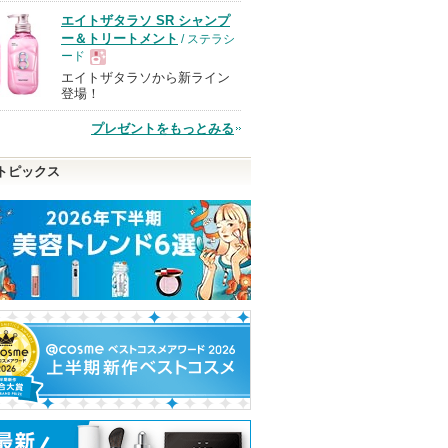
エイトザタラソ SR シャンプ
品
ー＆トリートメント
/ ステラシ
ード
エイトザタラソから新ライン
現
登場！
プレゼントをもっとみる
品
トピックス