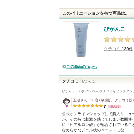
このバリエーションを持つ商品は...
びがんこ
クチコミ
130
件
この商品のTopへ
クチコミ
びがんこ
びがんこ 150g
についてのクチコミをピックアッ
玉澄
さん
50歳 / 敏感肌
クチコミ投
7
購入品
公式オンラインショップにて購入リニュ
が、その時は刺激を感じてしまい数回使って
に「ヒアルロン酸」が配合されているこ
なめらかなジェル状のペーストにな…