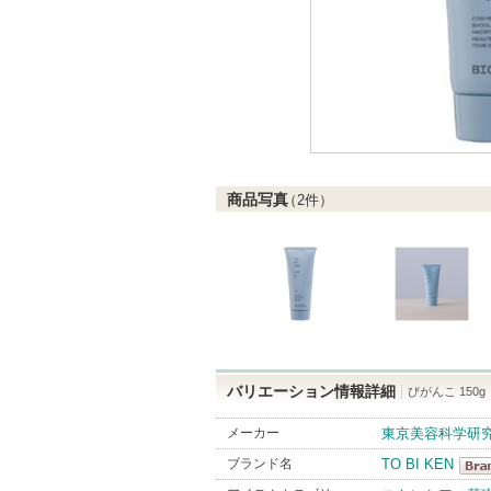
商品写真
（
2
件）
バリエーション情報詳細
びがんこ 150g
メーカー
東京美容科学研
ブランド名
TO BI KEN
TO 