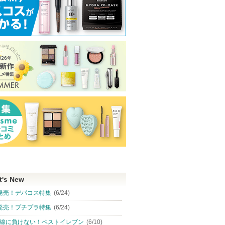
t's New
発売！デパコス特集
(6/24)
発売！プチプラ特集
(6/24)
線に負けない！ベストイレブン
(6/10)