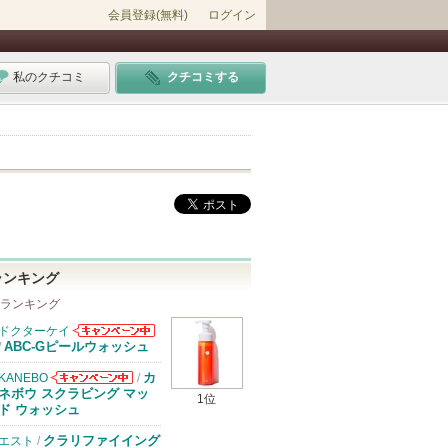
会員登録(無料)
ログイン
私のクチコミ
クチコミする
ランキング
 ランキング
ドクターケイ
ドクターケイか
ABC-Gピールウォッシュ
/
らのお知らせが
あります
カ
KANEBO
/
KANEBOから
ネボウ スクラビング マッ
1位
のお知らせがあ
ド ウォッシュ
ります
クラリファイイング
エスト
/