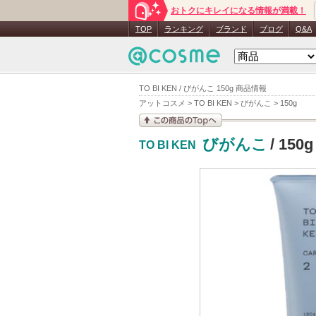
おトクにキレイになる情報が満載！
TOP
ランキング
ブランド
ブログ
Q&A
TO BI KEN / びがんこ 150g 商品情報
アットコスメ
>
TO BI KEN
>
びがんこ
>
150g
この商品の情報を見
びがんこ
/ 150g
TO BI KEN
る