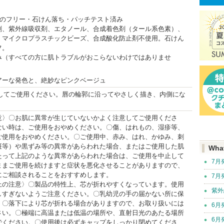
8つのフリー・石けん落ち・パッチテスト済み
剤、紫外線吸収剤、エタノール、合成着色剤（タール系色素）、
、マイクロプラスチックビーズ、合成酸化防止剤不使用。石けん
フ。
み（すべての方に肌トラブルがおこらないわけではありませ
アーな発色と、絶妙なピンクベージュ
出してご使用ください。唇の輪郭に沿ってやさしく描き、内側にな
意〉〇お肌に異常が生じていないかよく注意してご使用くださ
ない時は、ご使用をおやめください。〇傷、はれもの、湿疹等、
ご使用をおやめください。〇ご使用中、赤み、はれ、かゆみ、刺
斑等）や黒ずみ等の異常があらわれた場合、またはご使用した肌
Wha
たって上記のような異常があらわれた場合は、ご使用を中止して
7月
ままご使用を続けますと症状を悪化させることがありますので、
にご相談されることをおすすめします。
7月
上の注意〉〇製品の特性上、芯が折れやすくなっています。使用
紫外
しすぎないようご注意ください。〇乳幼児の手の届かない所に保
。〇落下により芯が折れる場合がありますので、お取り扱いには
6月
さい。〇極端に高温または低温の場所や、直射日光のあたる場所
6月
でください。〇使用後は必ずキャップをしっかり閉めてくださ