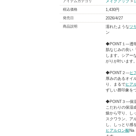
アイテムカテゴリ
メイクアップ
>
税込価格
1,430円
発売日
2026/4/27
商品説明
濡れたような
ツ
ン
◆POINT１―
肌なじみの良い
します。シアー
がりが叶います
◆POINT２―
ヒ
厚みのあるオイ
り、まるで
ヒア
ずしい唇印象を
◆POINT３―
こだわりの保湿
燥から守り、し
スクワラン、ア
し、しっとり感
ヒアルロン酸
N