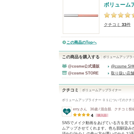
ボリューム
クチコミ
33
件
この商品のTopへ
この商品を購入する
ボリュームアップラ
@cosme公式通販
@cosme S
@cosme STORE
取り扱い店
クチコミ
ボリュームアップライナー
ボリュームアップライナー ０１
についてのクチ
erry.
さん
36歳 / 混合肌
クチコミ投
4
購入品
SNSでメイク動画をあげている方を見
ムアップさせてくれます。色も肌馴染み
須かな(わたしの食べ方が悪いのかも？)