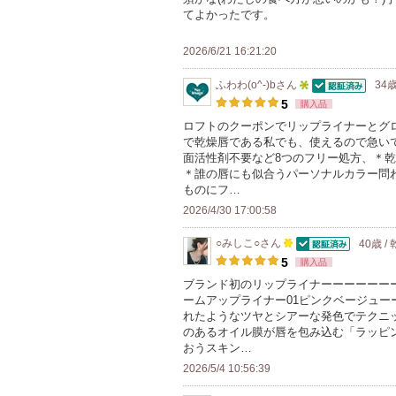
てよかったです。
2026/6/21 16:21:20
ふわわ(o^-)b
さん
34歳
認証済
5
5
購入品
人
ロフトのクーポンでリップライナーとグ
で乾燥唇である私でも、使えるので急い
以
面活性剤不要など8つのフリー処方、＊
上
＊誰の唇にも似合うパーソナルカラー問
の
ものにフ…
メ
2026/4/30 17:00:58
ン
○みしこ○
さん
40歳 /
バ
認証済
100
5
購入品
ー
人
ブランド初のリップライナーーーーーーー
に
ームアップライナー01ピンクベージュ
以
お
れたようなツヤとシアーな発色でテクニ
上
のあるオイル膜が唇を包み込む「ラッピ
気
の
おうスキン…
に
メ
2026/5/4 10:56:39
入
ン