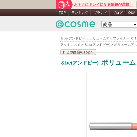
おトクにキレイになる情報が満載！
TOP
ランキング
ブランド
ブログ
Q&A
＆be(アンドビー) / ボリュームアップライナー ０
アットコスメ
>
＆be(アンドビー)
>
ボリュームア
この商品の情報を見
ボリューム
＆be(アンドビー)
る