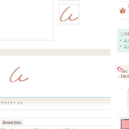
この
メ
リ
【毎月
プライナー ０１
＆be(アンドビ