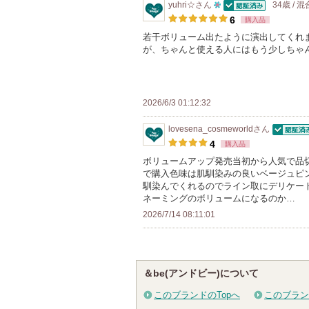
り
yuhri☆
さん
34歳 / 
バ
認証済
10
登
6
購入品
ー
人
録
若干ボリューム出たように演出してくれ
に
が、ちゃんと使える人にはもう少しちゃ
以
さ
お
上
れ
気
の
て
に
メ
い
2026/6/3 01:12:32
入
ン
ま
り
lovesena_cosmeworld
さん
バ
す
認証済
登
4
購入品
ー
録
ボリュームアップ発売当初から人気で品
に
で購入色味は肌馴染みの良いベージュピ
さ
お
馴染んでくれるのでライン取にデリケー
れ
ネーミングのボリュームになるのか…
気
て
2026/7/14 08:11:01
に
い
入
ま
り
す
登
＆be(アンドビー)について
録
このブランドのTopへ
このブラン
さ