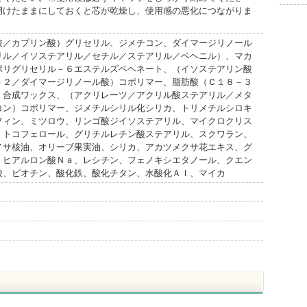
開けたままにしておくと芯が乾燥し、使用感の悪化につながりま
酸／カプリン酸）グリセリル、ジメチコン、ダイマージリノール
リル／イソステアリル／セチル／ステアリル／ベヘニル）、マカ
ポリグリセリル－６エステルズベヘネート、（イソステアリン酸
－２／ダイマージリノール酸）コポリマー、脂肪酸（Ｃ１８－３
、合成ワックス、（アクリレーツ／アクリル酸ステアリル／メタ
コン）コポリマー、ジメチルシリル化シリカ、トリメチルシロキ
フィン、ミツロウ、リンゴ酸ジイソステアリル、マイクロクリス
、トコフェロール、グリチルレチン酸ステアリル、スクワラン、
ノサ核油、オリーブ果実油、シリカ、アカツメクサ花エキス、グ
、ヒアルロン酸Ｎａ、レシチン、フェノキシエタノール、クエン
酸、ビオチン、酸化鉄、酸化チタン、水酸化Ａｌ、マイカ