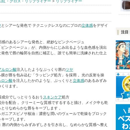
口紅・グロス・リップライナー
>
リップライナー
ー) BrandInfo
ヤ
とシアーな発色で テクニックレスなのにプロの
立体感
をデザイ
注目
透明感のあるシアーな発色と、絶妙なピンクベージュ
「ピンクベージュ」が、内側からにじみ出るような血色感を演出
な発色で唇の輪郭を自然に補正し、誰でも簡単に洗練された仕上
。
アルロン酸
注入したようなぷっくり唇の
ツヤ
ル膜が唇を包み込む「ラッピング処方」を採用 。光の反射を操
ルロン酸
を注入したかのような、ぷっくりと
立体感
のあるみずみ
つくります。
保湿成分でしっとりうるおう
スキンケア
処方
成分を配合 。クリーミーな質感でするすると描け、メイク中も乾
っとりなめらかな唇をキープします 。
ルガニアスピノサ核油：濃密な潤いのヴェールで乾燥をブロック
をキープします。
a：唇の内側からみずみずしさを引き出し、なめらかな質感へ整え