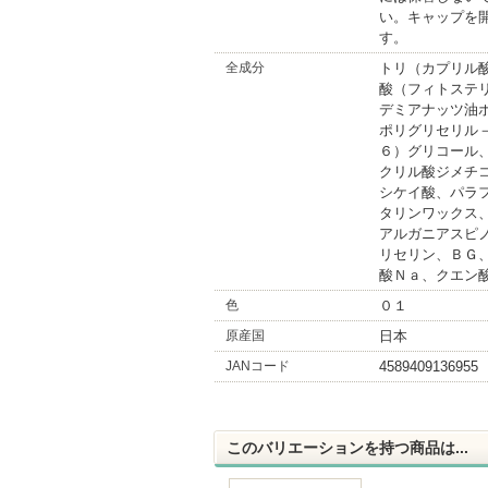
い。キャップを
す。
全成分
トリ（カプリル
酸（フィトステ
デミアナッツ油
ポリグリセリル
６）グリコール
クリル酸ジメチ
シケイ酸、パラ
タリンワックス
アルガニアスピ
リセリン、ＢＧ
酸Ｎａ、クエン
色
０１
原産国
日本
JANコード
4589409136955
このバリエーションを持つ商品は...