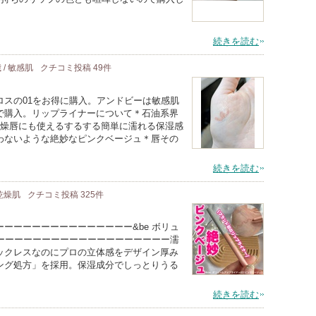
続きを読む
 / 敏感肌
クチコミ投稿
49
件
ロスの01をお得に購入。アンドビーは敏感肌
で購入。リップライナーについて＊石油系界
乾燥唇にも使えるするする簡単に濡れる保湿感
わないような絶妙なピンクベージュ＊唇その
続きを読む
 乾燥肌
クチコミ投稿
325
件
ーーーーーーーーーーーーーー&be ボリュ
ーーーーーーーーーーーーーーーーーーーー濡
ックレスなのにプロの立体感をデザイン厚み
ング処方」を採用。保湿成分でしっとりうる
続きを読む