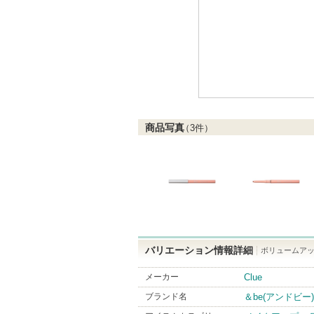
商品写真
（
3
件）
バリエーション情報詳細
ボリュームアッ
メーカー
Clue
ブランド名
＆be(アンドビー)