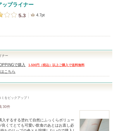
アップライナー
5.3
4.7pt
イナー
HOPPINGで購入
1,500円（税込）以上ご購入で送料無料
舗はこちら
コミをピックアップ！
稿
30
件
て購入するする塗れて自然にふっくらボリュー
が良くてとても可愛い飲食のあとはお直し必
手持ちのリップの色とも喧嘩しないので購入し