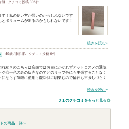
混合肌
クチコミ投稿
306
件
ます！私の使い方が悪いのかもしれないです
んとボリュームが出るのかもしれないです！
続きを読む
49歳 / 脂性肌
クチコミ投稿
9
件
切れ続きのこちらは店頭ではお目にかかれずアットコスメの通販
ンク◎一色のみの販売なのでどのリップ色にも主張することなく
トにならず気軽に使用可能◎肌に馴染むので輪郭も主張しづらく
続きを読む
０１のクチコミをもっと見る
ドの商品一覧へ