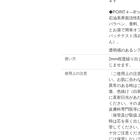
ます
◆POINT４―
石油系界面活性
パラベン、香料
とお湯で簡単オ
パッチテスト済
ん）。
透明感のあるシ
使い方
2mm程度繰り
じませます。
使用上の注意
〈ご使用上の注
い。お肌に合わ
異常のある時は
激、色抜け（白
に直射日光があ
ください。その
皮膚科専門医等
〈保管及び取扱
時は芯を長く出
管してください
十分ご注意くだ
には保管しない