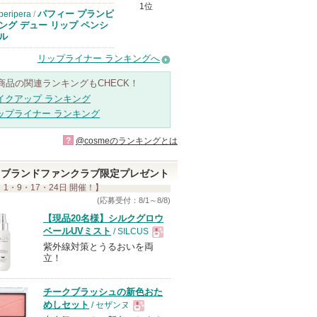
1位
パフィー プランピ
peripera
/
ング デュー リップ ペンシ
ル
リップライナー ランキングへ
商品の関連ランキングもCHECK！
イクアップ ランキング
ップライナー ランキング
?
@cosmeのランキングとは
ブランドファンクラブ限定プレゼント
 1・9・17・24日 開催！】
(応募受付：8/1～8/8)
【現品20名様】シルクグロウ
ベールUVミスト
/ SILCUS
紫外線対策とうるおいを両
現
立！
品
チークブラッシュの新色おた
めしセット
/ セザンヌ