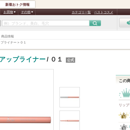
新着おトク情報
お買物
その他
カテゴリ一覧
ベストコスメ
１ 商品情報
ップライナー
>
０１
アップライナー
/ ０１
公式
この
リップ