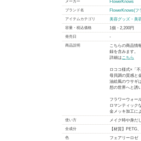
メーカー
FlowerKnows
ブランド名
FlowerKnows
アイテムカテゴリ
美容グッズ・美
容量・税込価格
1個・2,200円
発売日
-
商品説明
こちらの商品情
録を含みます。
詳細は
こちら
ロココ様式×「
母貝調の質感と
油絵風のウサギ
想の世界へと誘
フラワーウォー
ロマンティック
金メッキ加工に
使い方
メイク時や身だ
全成分
【材質】PETG
色
フェアリーロゼ