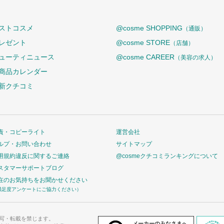
ストコスメ
@cosme SHOPPING
（通販）
レゼント
@cosme STORE
（店舗）
ューティニュース
@cosme CAREER
（美容の求人）
商品カレンダー
新クチコミ
責・コピーライト
運営会社
ルプ・お問い合わせ
サイトマップ
用規約違反に関するご連絡
@cosmeクチコミランキングについて
スタマーサポートブログ
在のお気持ちをお聞かせください
満足度アンケートにご協力ください）
写・転載を禁じます。
メーカーのみなさまへ