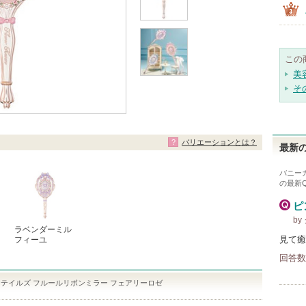
この
美
そ
バリエーションとは？
最新の
バニー
の最新
ピ
b
ラベンダーミル
見て癒
フィーユ
回答数
テイルズ フルールリボンミラー フェアリーロゼ