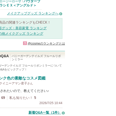
パウダーブ
ロージーローザ
/
ラシＥＸ＜アングルド＞
メイクアップグッズ ランキングへ
商品の関連ランキングもCHECK！
容グッズ・美容家電 ランキング
の他メイクグッズ ランキング
?
@cosmeのランキングとは
Q&A
バニーガーデンテイルズ フルールリボ
ンミラー
ガーデンテイルズ フルールリボンミラー
について
Q&Aをピックアップ！
ンク色の素敵なコスメ図鑑
y クイニーアマン君子
さん
されたいので、教えてください♪
69
私も知りたい！
5
2026/7/25 10:44
新着Q&A一覧（1件）