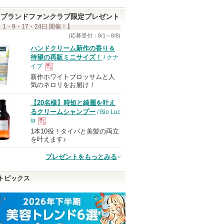
ブランドファンクラブ限定プレゼント
 1・9・17・24日 開催！】
(応募受付：8/1～8/8)
ハンドクリーム新作の香り＆
待望の再販ミニサイズ！
/ クナ
イプ
新作ホワイトブロッサムと人
現
気のネロリをお届け！
【20名様】時短と綺麗を叶え
品
るクリームシャンプー
/ Bio Luc
ia
1本10役！タイパと美髪の両立
現
を叶えます♪
プレゼントをもっとみる
品
トピックス