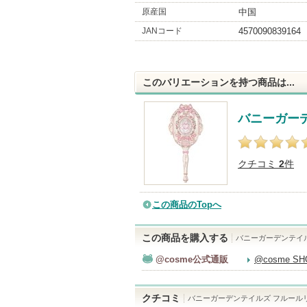
原産国
中国
JANコード
4570090839164
このバリエーションを持つ商品は...
バニーガー
クチコミ
2
件
この商品のTopへ
この商品を購入する
バニーガーデンテイ
@cosme公式通販
@cosme S
クチコミ
バニーガーデンテイルズ フルール