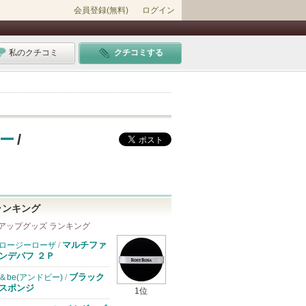
会員登録(無料)
ログイン
私のクチコミ
クチコミする
ー
/
ランキング
アップグッズ ランキング
マルチファ
ロージーローザ
/
ンデパフ ２Ｐ
ブラック
＆be(アンドビー)
/
スポンジ
1位