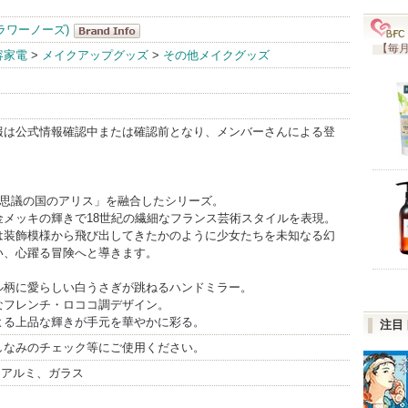
(フラワーノーズ)
【毎月
FlowerKnows(
容家電
>
メイクアップグッズ
>
その他メイクグッズ
フラワーノー
ズ) BrandInfo
報は公式情報確認中または確認前となり、メンバーさんによる登
不思議の国のアリス」を融合したシリーズ。
金メッキの輝きで18世紀の繊細なフランス芸術スタイルを表現。
は装飾模様から飛び出してきたかのように少女たちを未知なる幻
い、心躍る冒険へと導きます。
ル柄に愛らしい白うさぎが跳ねるハンドミラー。
なフレンチ・ロココ調デザイン。
よる上品な輝きが手元を華やかに彩る。
注目
しなみのチェック等にご使用ください。
、アルミ、ガラス