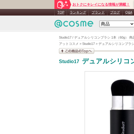
おトクにキレイになる情報が満載！
TOP
ランキング
ブランド
ブログ
Q&A
Studio17 / デュアルシリコンブラシ 1本（60g） 
アットコスメ
>
Studio17
>
デュアルシリコンブラ
この商品の情報を見
デュアルシリコ
Studio17
る