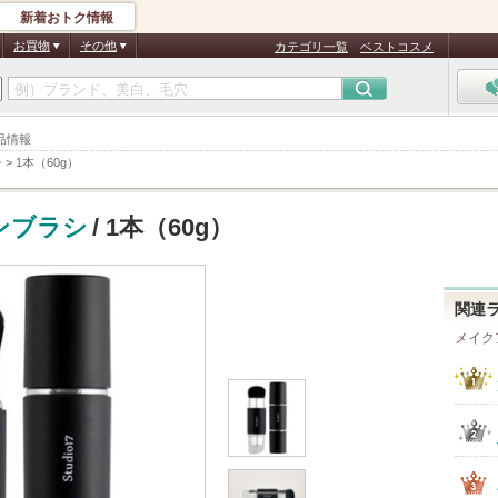
新着おトク情報
お買物
その他
カテゴリ一覧
ベストコスメ
商品情報
シ
>
1本（60g）
ンブラシ
/ 1本（60g）
関連
メイク