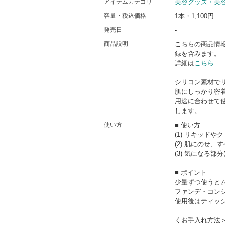
アイテムカテゴリ
美容グッズ・美
BrandIn
容量・税込価格
1本・1,100円
発売日
-
商品説明
こちらの商品情
録を含みます。
詳細は
こちら
シリコン素材で
肌にしっかり密
用途に合わせて
します。
使い方
■ 使い方
(1) リキッド
(2) 肌にのせ
(3) 気になる
■ ポイント
少量ずつ使うと
ファンデ・コン
使用後はティッ
くお手入れ方法