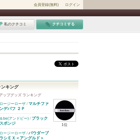
会員登録(無料)
ログイン
私のクチコミ
クチコミする
ランキング
アップグッズ ランキング
マルチファ
ロージーローザ
/
ンデパフ ２Ｐ
ブラック
＆be(アンドビー)
/
スポンジ
1位
パウダーブ
ロージーローザ
/
ラシＥＸ＜アングルド＞