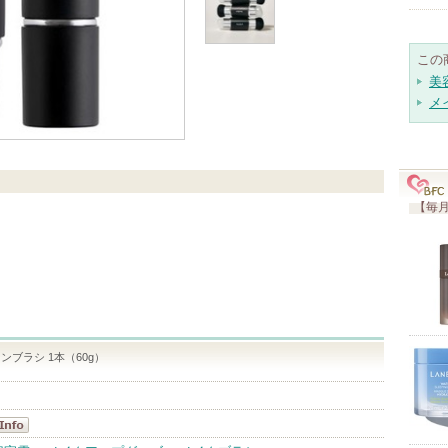
この
美
メ
【毎月
ンブラシ 1本（60g）
17