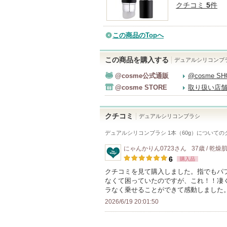
クチコミ
5
件
この商品のTopへ
この商品を購入する
デュアルシリコンブ
@cosme公式通販
@cosme S
@cosme STORE
取り扱い店
クチコミ
デュアルシリコンブラシ
デュアルシリコンブラシ 1本（60g）
についての
にゃんかりん0723
さん
37歳 / 乾燥
6
購入品
クチコミを見て購入しました。指でもパ
なくて困っていたのですが、これ！！凄
ラなく乗せることができて感動しました
2026/6/19 20:01:50