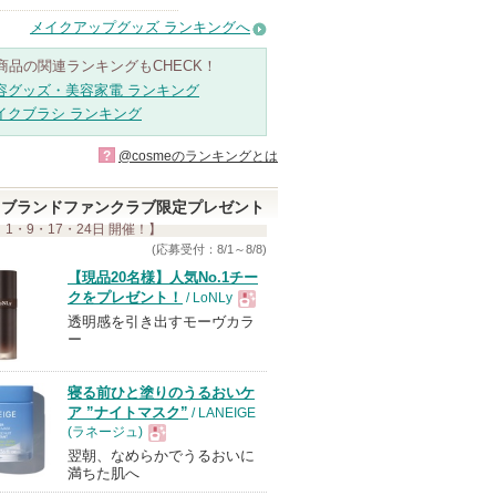
メイクアップグッズ ランキングへ
商品の関連ランキングもCHECK！
容グッズ・美容家電 ランキング
イクブラシ ランキング
?
@cosmeのランキングとは
ブランドファンクラブ限定プレゼント
 1・9・17・24日 開催！】
(応募受付：8/1～8/8)
【現品20名様】人気No.1チー
クをプレゼント！
/ LoNLy
透明感を引き出すモーヴカラ
現
ー
品
寝る前ひと塗りのうるおいケ
ア ”ナイトマスク”
/ LANEIGE
(ラネージュ)
翌朝、なめらかでうるおいに
現
満ちた肌へ