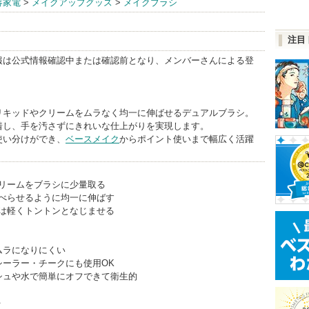
容家電
>
メイクアップグッズ
>
メイクブラシ
fo
注目
報は公式情報確認中または確認前となり、メンバーさんによる登
リキッドやクリームをムラなく均一に伸ばせるデュアルブラシ。
着し、手を汚さずにきれいな仕上がりを実現します。
使い分けができ、
ベースメイク
からポイント使いまで幅広く活躍
やクリームをブラシに少量取る
、すべらせるように均一に伸ばす
部分は軽くトントンとなじませる
ムラになりにくい
シーラー・チークにも使用OK
シュや水で簡単にオフできて衛生的
＞