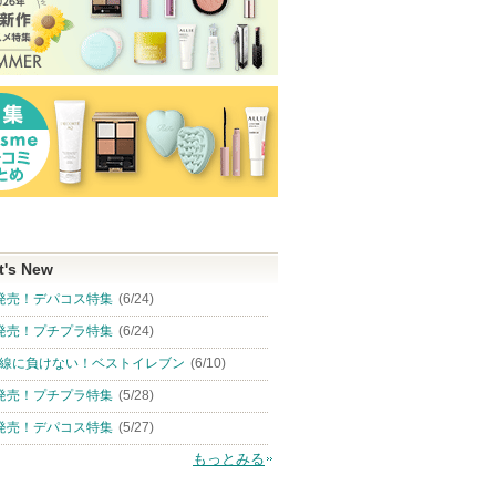
t's New
発売！デパコス特集
(6/24)
発売！プチプラ特集
(6/24)
線に負けない！ベストイレブン
(6/10)
発売！プチプラ特集
(5/28)
発売！デパコス特集
(5/27)
もっとみる