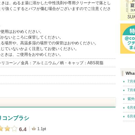
ときは、ぬるま湯に溶かした中性洗剤や専用クリーナーで落とし
まり強くこするとパフが傷む場合がございますのでご注意くださ
＞
ご使用はおやめください。
届かないところに保管してください。
あたる場所や、高温多湿の場所での保管はおやめください。
生じていないかよく注意してお使いください。
いときは、ご使用をおやめください。
シリコーン／金具：アルミニウム／柄・キャップ：ABS荷脂
Wha
7月
7月
紫外
6月
6月
リコンブラシ
6.4
1.1pt