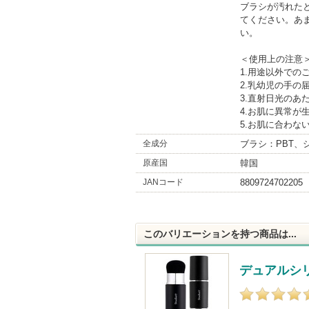
ブラシが汚れた
てください。あ
い。
＜使用上の注意
1.用途以外での
2.乳幼児の手の
3.直射日光の
4.お肌に異常が
5.お肌に合わな
全成分
ブラシ：PBT、
原産国
韓国
JANコード
8809724702205
このバリエーションを持つ商品は...
デュアルシ