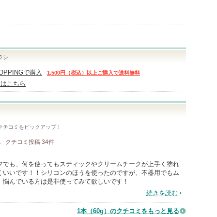
ラシ
HOPPINGで購入
1,500円（税込）以上ご購入で送料無料
舗はこちら
クチコミをピックアップ！
肌
クチコミ投稿
34
件
フでも、何を使ってもスティックやクリームチークが上手く塗れ
くいいです！！シリコンのほうを使ったのですが、不器用でもム
。悩んでいる方は是非使ってみて欲しいです！
続きを読む
1本（60g）のクチコミをもっと見る