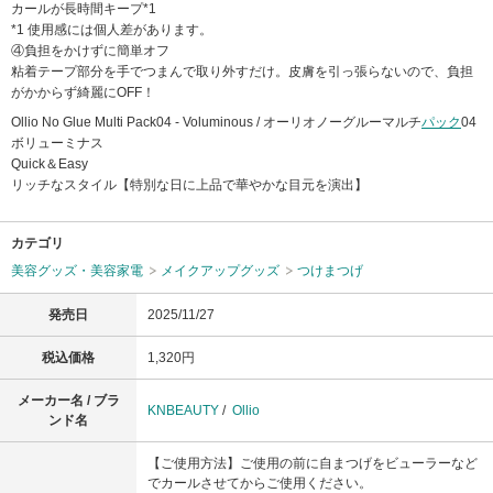
カールが長時間キープ*1
*1 使用感には個人差があります。
④負担をかけずに簡単オフ
粘着テープ部分を手でつまんで取り外すだけ。皮膚を引っ張らないので、負担
がかからず綺麗にOFF！
Ollio No Glue Multi Pack04 - Voluminous / オーリオノーグルーマルチ
パック
04
ボリューミナス
Quick＆Easy
リッチなスタイル【特別な日に上品で華やかな目元を演出】
カテゴリ
美容グッズ・美容家電
メイクアップグッズ
つけまつげ
発売日
2025/11/27
税込価格
1,320円
メーカー名 / ブラ
KNBEAUTY
/
Ollio
ンド名
【ご使用方法】ご使用の前に自まつげをビューラーなど
でカールさせてからご使用ください。