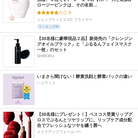
ロージーピンクは、その名前…
5
ジェノプティクス CC プライマー
ランキングIN
【30名様に豪華現品２品】新発売の「クレンジン
グオイルブラック」と「ぷるるんフェイスマスク
一枚」のセット
SHIRORU
いまさら聞けない！酵素洗顔と酵素パックの違い
ハリウッド
【30名様にプレゼント！】ベスコス受賞リップグ
ロスでぷるんとツヤリップに。リップケア成分配
合でフレッシュなツヤを纏う唇へ
メイクアップフォーエバー