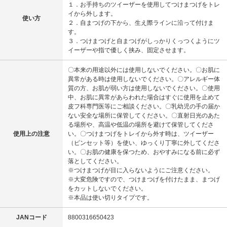
１．お手持ちのツイーザーを使用してつけまつげをトレ
イから外します。
使い方
２．自まつげの下から、生え際ラインに沿って付けま
す。
３．つけまつげと自まつげがしっかりくっつくようにツ
イーザーや指で優しく挟み、固定させます。
〇本来の用途以外には使用しないでください。〇お肌に
異常がある時は使用しないでください。〇アレルギー体
質の方、お肌が弱い方は使用しないでください。〇使用
中、お肌に異常があらわれた場合はすぐに使用を止めて
皮フ科専門医等にご相談ください。〇乳幼児の手の届か
ない安全な場所に保管してください。〇直射日光のあた
る場所や、高温や低温の場所を避けて保管してくださ
使用上の注意
い。〇つけまつげをトレイから外す時は、ツイーザー
（ピンセット等）を使い、ゆっくり丁寧に外してくださ
い。〇お肌の健康を保つため、おやすみになる前に必ず
落としてください。
※つけまつげが目に入らないようにご注意ください。
※大変危険ですので、つけまつげを付けたまま、まつげ
をカットしないでください。
※本品は使い切りタイプです。
JANコード
8800316650423