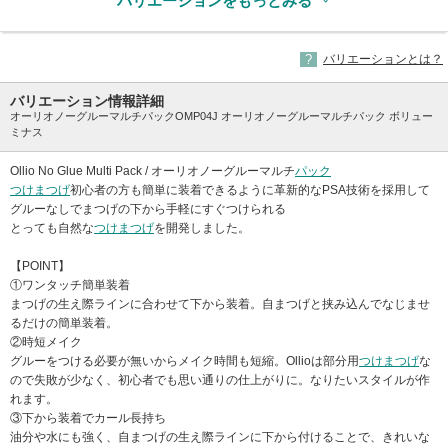
バリエーションをもっとみる
バリエーションとは？
バリエーション情報詳細
オーリオノーグルーマルチパックOMP04J オーリオノーグルーマルチパック ボリュー
ミナス
Ollio No Glue Multi Pack / オーリオノーグルーマルチ
パック
つけまつげ
初心者の方も簡単に装着できるように革新的なPSA技術を採用して
グルーなしでまつげの下から手軽にすぐつけられる
とっても自然な
つけまつげ
を開発しました。
【POINT】
①ワンタッチ簡単装着
まつげの生え際ラインに合わせて下から装着。自まつげと挟み込んでなじませ
るだけの簡単装着。
②時短メイク
グルーをつける必要が無いからメイク時間も短縮。Ollioは部分用
つけまつげ
な
ので失敗が少なく、初心者でも思い通りの仕上がりに。なりたいスタイルが作
れます。
③下から装着でカール長持ち
油分や水にも強く、自まつげの生え際ラインに下から付けることで、きれいな