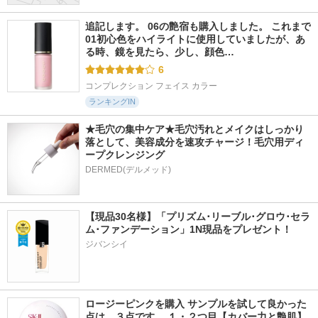
追記します。 06の艶宿も購入しました。 これまで
01初心色をハイライトに使用していましたが、あ
る時、鏡を見たら、少し、顔色…
6
コンプレクション フェイス カラー
ランキングIN
★毛穴の集中ケア★毛穴汚れとメイクはしっかり
落として、美容成分を速攻チャージ！毛穴用ディ
ープクレンジング
DERMED(デルメッド)
【現品30名様】「プリズム･リーブル･グロウ･セラ
ム･ファンデーション」1N現品をプレゼント！ 
ジバンシイ
ロージーピンクを購入 サンプルを試して良かった
点は、３点です。 １・２つ目【カバー力と艶肌】 