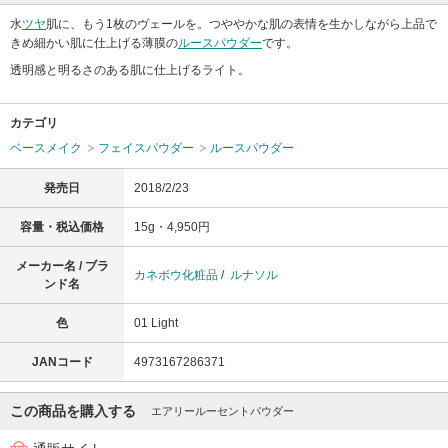
水
ツヤ
肌に、もう1枚のヴェールを。つややかな肌の表情を生かしながら上品で
きめ細かい肌に仕上げる薄膜の
ルースパウダー
です。
透明感と明るさのある肌に仕上げるライト。
カテゴリ
ベースメイク
フェイスパウダー
ルースパウダー
発売日
2018/2/23
容量・税込価格
15g・4,950円
メーカー名 / ブラ
カネボウ化粧品
/
ルナソル
ンド名
色
01 Light
JANコード
4973167286371
この商品を購入する
エアリールーセントパウダー