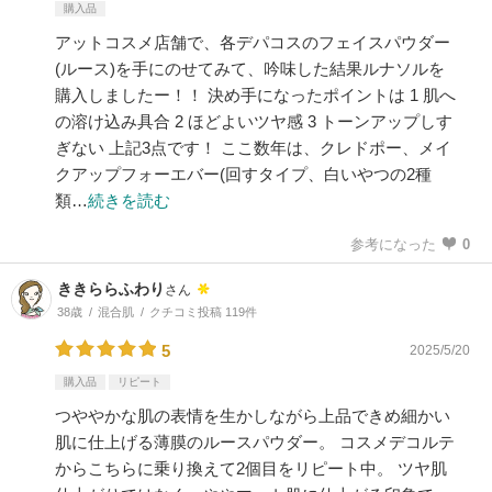
購入品
アットコスメ店舗で、各デパコスのフェイスパウダー
(ルース)を手にのせてみて、吟味した結果ルナソルを
購入しましたー！！ 決め手になったポイントは 1 肌へ
の溶け込み具合 2 ほどよいツヤ感 3 トーンアップしす
ぎない 上記3点です！ ここ数年は、クレドポー、メイ
クアップフォーエバー(回すタイプ、白いやつの2種
類…
続きを読む
参考になった
0
ききららふわり
さん
38歳
混合肌
クチコミ投稿 119件
5
2025/5/20
購入品
リピート
つややかな肌の表情を生かしながら上品できめ細かい
肌に仕上げる薄膜のルースパウダー。 コスメデコルテ
からこちらに乗り換えて2個目をリピート中。 ツヤ肌