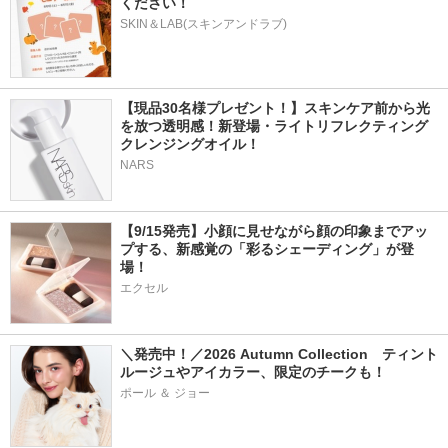
ください！
SKIN＆LAB(スキンアンドラブ)
【現品30名様プレゼント！】スキンケア前から光
を放つ透明感！新登場・ライトリフレクティング 
クレンジングオイル！
NARS
【9/15発売】小顔に見せながら顔の印象までアッ
プする、新感覚の「彩るシェーディング」が登
場！
エクセル
＼発売中！／2026 Autumn Collection　ティント
ルージュやアイカラー、限定のチークも！
ポール ＆ ジョー