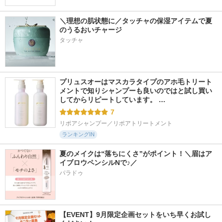
＼理想の肌状態に／タッチャの保湿アイテムで夏
のうるおいチャージ
タッチャ
プリュスオーはマスカラタイプのアホ毛トリート
メントで知りシャンプーも良いのではと試し買い
してからリピートしています。 …
7
リポアシャンプー／リポアトリートメント
ランキングIN
夏のメイクは“落ちにくさ”がポイント！＼眉はア
イブロウペンシルNで♪／
パラドゥ
【EVENT】9月限定企画セットをいち早くお試し